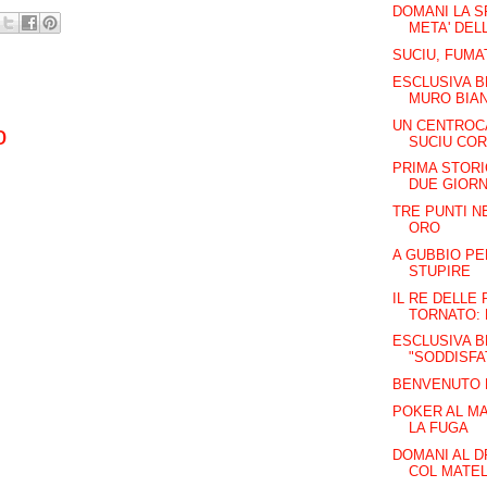
DOMANI LA S
META' DEL
SUCIU, FUMA
ESCLUSIVA B
MURO BIA
UN CENTROC
o
SUCIU COR
PRIMA STORI
DUE GIORNI 
TRE PUNTI 
ORO
A GUBBIO PE
STUPIRE
IL RE DELLE
TORNATO: 
ESCLUSIVA 
"SODDISFA
BENVENUTO 
POKER AL MA
LA FUGA
DOMANI AL D
COL MATEL