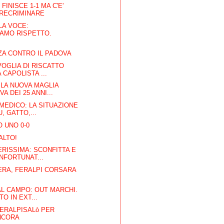
 FINISCE 1-1 MA C'E'
 RECRIMINARE
LA VOCE:
IAMO RISPETTO.
ZA CONTRO IL PADOVA
VOGLIA DI RISCATTO
 CAPOLISTA ...
LA NUOVA MAGLIA
A DEI 25 ANNI...
MEDICO: LA SITUAZIONE
, GATTO,...
O UNO 0-0
ALTO!
RISSIMA: SCONFITTA E
NFORTUNAT...
ERA, FERALPI CORSARA
AL CAMPO: OUT MARCHI.
O IN EXT...
ERALPISALò PER
NCORA