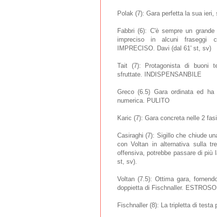
Polak (7): Gara perfetta la sua ieri
Fabbri (6): C'è sempre un grande 
impreciso in alcuni fraseggi c
IMPRECISO. Davi (dal 61' st, sv)
Tait (7): Protagonista di buoni 
sfruttate. INDISPENSANBILE
Greco (6.5) Gara ordinata ed ha 
numerica. PULITO
Karic (7): Gara concreta nelle 2 fas
Casiraghi (7): Sigillo che chiude 
con Voltan in alternativa sulla tr
offensiva, potrebbe passare di più
st, sv).
Voltan (7.5): Ottima gara, fornen
doppietta di Fischnaller. ESTROSO 
Fischnaller (8): La tripletta di tes