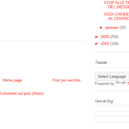
STOP ALLE T
DEL DIESS
OGGI CHIUDE
AL CENTR
►
gennaio
(32)
►
2020
(250)
►
2019
(109)
Translate
Home page
Post più vecchio
Powered by
T
Commenti sul post (Atom)
Cerca nel blog