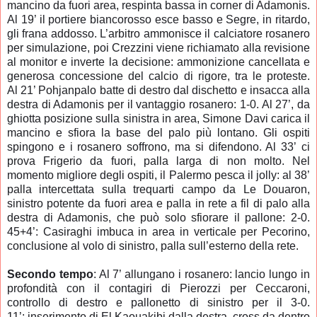
mancino da fuori area, respinta bassa in corner di Adamonis.
Al 19’ il portiere biancorosso esce basso e Segre, in ritardo,
gli frana addosso. L’arbitro ammonisce il calciatore rosanero
per simulazione, poi Crezzini viene richiamato alla revisione
al monitor e inverte la decisione: ammonizione cancellata e
generosa concessione del calcio di rigore, tra le proteste.
Al 21’ Pohjanpalo batte di destro dal dischetto e insacca alla
destra di Adamonis per il vantaggio rosanero: 1-0. Al 27’, da
ghiotta posizione sulla sinistra in area, Simone Davi carica il
mancino e sfiora la base del palo più lontano. Gli ospiti
spingono e i rosanero soffrono, ma si difendono. Al 33’ ci
prova Frigerio da fuori, palla larga di non molto. Nel
momento migliore degli ospiti, il Palermo pesca il jolly: al 38’
palla intercettata sulla trequarti campo da Le Douaron,
sinistro potente da fuori area e palla in rete a fil di palo alla
destra di Adamonis, che può solo sfiorare il pallone: 2-0.
45+4’: Casiraghi imbuca in area in verticale per Pecorino,
conclusione al volo di sinistro, palla sull’esterno della rete.
Secondo tempo
: Al 7’ allungano i rosanero: lancio lungo in
profondità con il contagiri di Pierozzi per Ceccaroni,
controllo di destro e pallonetto di sinistro per il 3-0.
11’: inserimento di El Kaouakibi dalla destra, cross da dentro