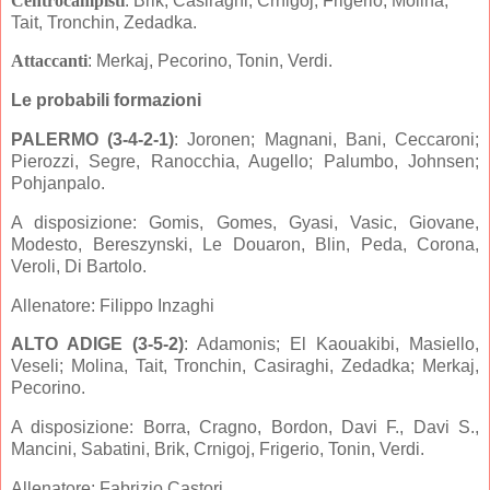
Centrocampisti
: Brik, Casiraghi, Crnigoj, Frigerio, Molina,
Tait, Tronchin, Zedadka.
Attaccanti
: Merkaj, Pecorino, Tonin, Verdi.
Le probabili formazioni
PALERMO (3-4-2-1)
: Joronen; Magnani, Bani, Ceccaroni;
Pierozzi, Segre, Ranocchia, Augello; Palumbo, Johnsen;
Pohjanpalo.
A disposizione: Gomis, Gomes, Gyasi, Vasic, Giovane,
Modesto, Bereszynski, Le Douaron, Blin, Peda, Corona,
Veroli, Di Bartolo.
Allenatore: Filippo Inzaghi
ALTO ADIGE (3-5
-2)
: Adamonis; El Kaouakibi, Masiello,
Veseli; Molina, Tait, Tronchin, Casiraghi
, Zedadka; Merkaj,
Pecorino.
A disposizione: Borra, Cragno, Bordon, Davi F., Davi S.,
Mancini, Sabatini, Brik,
Crnigoj,
Frigerio, Tonin, Verdi.
Allenatore: Fabrizio Castori