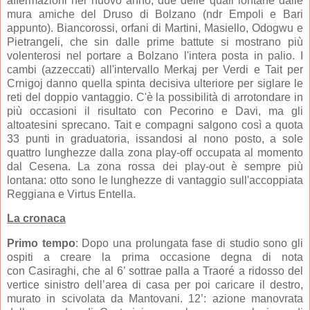
affermazioni nel nuovo anno, due delle quali lontane dalle
mura amiche del Druso di Bolzano (ndr Empoli e Bari
appunto). Biancorossi, orfani di Martini, Masiello, Odogwu e
Pietrangeli, che sin dalle prime battute si mostrano più
volenterosi nel portare a Bolzano l'intera posta in palio. I
cambi (azzeccati) all'intervallo Merkaj per Verdi e Tait per
Crnigoj danno quella spinta decisiva ulteriore per siglare le
reti del doppio vantaggio. C'è la possibilità di arrotondare in
più occasioni il risultato con Pecorino e Davi, ma gli
altoatesini sprecano. Tait e compagni salgono così a quota
33 punti in graduatoria, issandosi al nono posto, a sole
quattro lunghezze dalla zona play-off occupata al momento
dal Cesena. La zona rossa dei play-out è sempre più
lontana: otto sono le lunghezze di vantaggio sull'accoppiata
Reggiana e Virtus Entella.
La cronaca
Primo tempo
: Dopo una prolungata fase di studio sono gli
ospiti a creare la prima occasione degna di nota
con Casiraghi, che al 6’ sottrae palla a Traoré a ridosso del
vertice sinistro dell’area di casa per poi caricare il destro,
murato in scivolata da Mantovani. 12’: azione manovrata