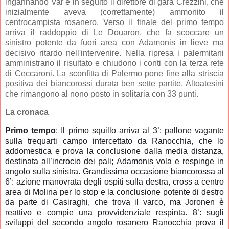
ingannando Var e in seguito il direttore di gara Crezzini, che
inizialmente aveva (correttamente) ammonito il
centrocampista rosanero. Verso il finale del primo tempo
arriva il raddoppio di Le Douaron, che fa scoccare un
sinistro potente da fuori area con Adamonis in lieve ma
decisivo ritardo nell'intervenire. Nella ripresa i palermitani
amministrano il risultato e chiudono i conti con la terza rete
di Ceccaroni. La sconfitta di Palermo pone fine alla striscia
positiva dei biancorossi durata ben sette partite. Altoatesini
che rimangono al nono posto in solitaria con 33 punti.
La cronaca
Primo tempo
: Il primo squillo arriva al 3’: pallone vagante
sulla trequarti campo intercettato da Ranocchia, che lo
addomestica e prova la conclusione dalla media distanza,
destinata all’incrocio dei pali; Adamonis vola e respinge in
angolo sulla sinistra. Grandissima occasione biancorossa al
6’: azione manovrata degli ospiti sulla destra, cross a centro
area di Molina per lo stop e la conclusione potente di destro
da parte di Casiraghi, che trova il varco, ma Joronen è
reattivo e compie una provvidenziale respinta. 8’: sugli
sviluppi del secondo angolo rosanero Ranocchia prova il