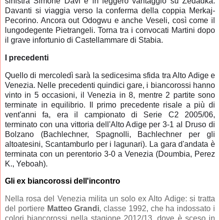
sinistra Simone Davi è in leggero vantaggio su Zedadka.
Davanti si viaggia verso la conferma della coppia Merkaj-
Pecorino. Ancora out Odogwu e anche Veseli, così come il
lungodegente Pietrangeli. Torna tra i convocati Martini dopo
il grave infortunio di Castellammare di Stabia.
I precedenti
Quello di mercoledì sarà la sedicesima sfida tra Alto Adige e
Venezia. Nelle precedenti quindici gare, i biancorossi hanno
vinto in 5 occasioni, il Venezia in 8, mentre 2 partite sono
terminate in equilibrio. Il primo precedente risale a più di
vent'anni fa, era il campionato di Serie C2 2005/06,
terminato con una vittoria dell'Alto Adige per 3-1 al Druso di
Bolzano (Bachlechner, Spagnolli, Bachlechner per gli
altoatesini, Scantamburlo per i lagunari). La gara d'andata è
terminata con un perentorio 3-0 a Venezia (Doumbia, Perez
K., Yeboah).
Gli ex biancorossi dell'incontro
Nella rosa del Venezia milita un solo ex Alto Adige: si tratta
del portiere
Matteo Grandi
, classe 1992, che ha indossato i
colori biancorossi nella stagione 2012/13, dove è sceso in