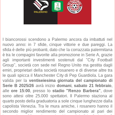
I biancorossi scendono a Palermo ancora da imbattuti nel
nuovo anno: in 7 sfide, cinque vittorie e due pareggi. La
sfida è delle più probanti, dato che la corrazzata palermitana
è tra le compagini favorite alla promozione in Serie A, grazie
agli importanti investimenti sostenuti dal "City Football
Group", società con sede nel Regno Unito ma gestita dagli
emiri, proprietari della società rosanero e di diverse altre tra
le quali spicca il Manchester City di Pep Guardiola. La gara
valida per la
ventiseiesima giornata del campionato di
Serie B 2025/26
avrà inizio
domani
,
sabato 21 febbraio
,
alle
ore 15:00
, presso lo
stadio "Renzo Barbera"
, dove
sono attesi oltre 25.000 spettatori. Il Palermo staziona al
quarto posto della graduatoria a sole cinque lunghezze dalla
capolista Venezia. Tra le mura amiche, i rosanero hanno il
secondo miglior rendimento del campionato al pari dei