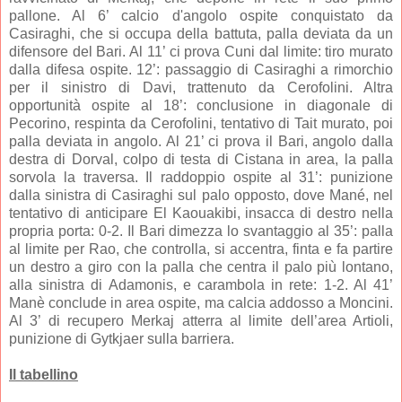
pallone. Al 6’ calcio d'angolo ospite conquistato da
Casiraghi, che si occupa della battuta, palla deviata da un
difensore del Bari. Al 11’ ci prova Cuni dal limite: tiro murato
dalla difesa ospite. 12’: passaggio di Casiraghi a rimorchio
per il sinistro di Davi, trattenuto da Cerofolini. Altra
opportunità ospite al 18’: conclusione in diagonale di
Pecorino, respinta da Cerofolini, tentativo di Tait murato, poi
palla deviata in angolo. Al 21’ ci prova il Bari, angolo dalla
destra di Dorval, colpo di testa di Cistana in area, la palla
sorvola la traversa. Il raddoppio ospite al 31’: punizione
dalla sinistra di Casiraghi sul palo opposto, dove Mané, nel
tentativo di anticipare El Kaouakibi, insacca di destro nella
propria porta: 0-2. Il Bari dimezza lo svantaggio al 35’: palla
al limite per Rao, che controlla, si accentra, finta e fa partire
un destro a giro con la palla che centra il palo più lontano,
alla sinistra di Adamonis, e carambola in rete: 1-2. Al 41’
Manè conclude in area ospite, ma calcia addosso a Moncini.
Al 3’ di recupero Merkaj atterra al limite dell’area Artioli,
punizione di Gytkjaer sulla barriera.
Il tabellino