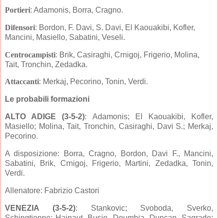
Portieri
: Adamonis, Borra, Cragno.
Difensori
: Bordon, F. Davi, S. Davi, El Kaouakibi, Kofler,
Mancini, Masiello, Sabatini, Veseli.
Centrocampisti
: Brik, Casiraghi, Crnigoj, Frigerio, Molina,
Tait, Tronchin, Zedadka.
Attaccanti
: Merkaj, Pecorino, Tonin, Verdi.
Le probabili formazioni
ALTO ADIGE (3-5
-2)
: Adamonis; El Kaouakibi, Kofler,
Masiello; Molina, Tait, Tronchin, Casiraghi
, Davi S.; Merkaj,
Pecorino.
A disposizione: Borra, Cragno, Bordon, Davi F., Mancini,
Sabatini, Brik, Crnigoj, Frigerio, Martini, Zedadka, Tonin,
Verdi.
Allenatore: Fabrizio Castori
VENEZIA (3-5-2)
: Stankovic; Svoboda, Sverko,
Schingtienne; Hainaut, Busio, Doumbia, Duncan, Sagrado;