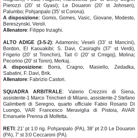
Pierozzi (20’ st Gyasi); Le Douaron (20’ st Johnsen),
Palumbo; Pohjanpalo (35’ st Corona).
A disposizione:
Gomis, Gomes, Vasic, Giovane, Modesto,
Bereszynski, Veroli.
Allenatore
: Filippo Inzaghi.
ALTO ADIGE (3-5-2)
: Adamonis; Veseli (33’ st Mancini),
Bordon, El Kaouakibi; S. Davi, Casiraghi (37’ st Verdi),
Frigerio (20’ st Tronchin), Tait © (20’ st Crnigoj), Molina;
Pecorino (20’ st Tonin), Merkaj.
A disposizione
: Borra, Cragno, Masiello, Zedadka,
Sabatini, F. Davi, Brik.
Allenatore
: Fabrizio Castori.
SQUADRA ARBITRALE
: Valerio Crezzini di Siena,
assistente-1 Marco Trinchieri di Milano, assistente-2 Stefano
Galimberti di Seregno, quarto ufficiale Fabio Rosario Di
Luongo, VAR Francesco Meraviglia di Pistoia, AVAR
Emanuele Prenna di Molfetta.
RETI
: 21’ pt 1:0 rig. Pohjanpalo (PA), 38’ pt 2:0 Le Douaron
(PA), 7’ st 3:0 Ceccaroni (PA).