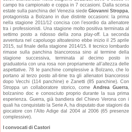
campo tra campionato e coppa in 7 occasioni. Dalla scorsa
estate sulla panchina del Venezia siede
Giovanni Stroppa
,
protagonista a Bolzano in due distinte occasioni: la prima
nella stagione 2011/12 concisa con l'esordio da allenatore
tra i professionisti. Una stagione molto positiva terminata al
settimo posto a ridosso della zona play-off. La seconda
avventura nel capoluogo altoatesino ebbe inizio il 25 aprile
2015, sul finale della stagione 2014/15. Il tecnico lombardo
rimase sulla panchina biancorossa sino al termine della
stagione successiva, terminata al decimo posto in
graduatoria con una rosa non propriamente all'altezza delle
aspettative. 78 le panchine complessive a Bolzano, che lo
portano al terzo posto all-time tra gli allenatori biancorossi
dopo Vecchi (114 panchine) e Zanetti (85 panchine). Con
Stroppa un collaboratore storico, come
Andrea Guerra
,
bolzanino doc e conosciuto proprio durante la sua prima
esperienza. Guerra, già bandiera del Chievo Verona con i
quali ha conquistato la Serie A, ha disputato due stagioni da
giocatore con l'Alto Adige dal 2004 al 2006 (65 presenze
complessive).
I convocati di Castori