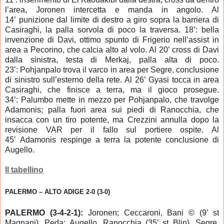
l’area, Joronen intercetta e manda in angolo. Al
14’ punizione dal limite di destro a giro sopra la barriera di
Casiraghi, la palla sorvola di poco la traversa. 18’: bella
invenzione di Davi, ottimo spunto di Frigerio nell’assist in
area a Pecorino, che calcia alto al volo. Al 20’ cross di Davi
dalla sinistra, testa di Merkaj, palla alta di poco.
23’: Pohjanpalo trova il varco in area per Segre, conclusione
di sinistro sull’esterno della rete. Al 26’ Gyasi tocca in area
Casiraghi, che finisce a terra, ma il gioco prosegue.
34’: Palumbo mette in mezzo per Pohjanpalo, che travolge
Adamonis; palla fuori area sui piedi di Ranocchia, che
insacca con un tiro potente, ma Crezzini annulla dopo la
revisione VAR per il fallo sul portiere ospite. Al
45’ Adamonis respinge a terra la potente conclusione di
Augello.
Il tabellino
PALERMO – ALTO ADIGE 2-0 (3-0)
PALERMO (3-4-2-1):
Joronen; Ceccaroni, Bani © (9’ st
Magnani), Peda; Augello, Ranocchia (35’ st Blin), Segre,