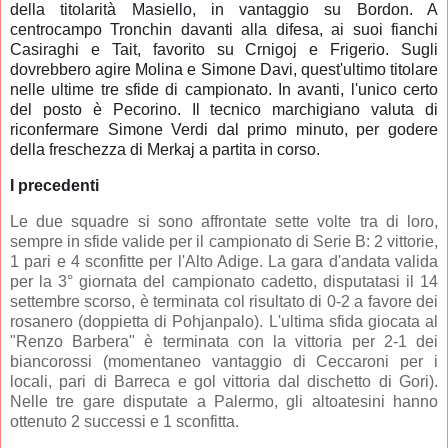
della titolarità Masiello, in vantaggio su Bordon. A
centrocampo Tronchin davanti alla difesa, ai suoi fianchi
Casiraghi e Tait, favorito su Crnigoj e Frigerio. Sugli
dovrebbero agire Molina e Simone Davi, quest'ultimo titolare
nelle ultime tre sfide di campionato. In avanti, l'unico certo
del posto è Pecorino. Il tecnico marchigiano valuta di
riconfermare Simone Verdi dal primo minuto, per godere
della freschezza di Merkaj a partita in corso.
I precedenti
Le due squadre si sono affrontate sette volte tra di loro,
sempre in sfide valide per il campionato di Serie B: 2 vittorie,
1 pari e 4 sconfitte per l'Alto Adige. La gara d'andata valida
per la 3° giornata del campionato cadetto, disputatasi il 14
settembre scorso, è terminata col risultato di 0-2 a favore dei
rosanero (doppietta di Pohjanpalo). L'ultima sfida giocata al
"Renzo Barbera" è terminata con la vittoria per 2-1 dei
biancorossi (momentaneo vantaggio di Ceccaroni per i
locali, pari di Barreca e gol vittoria dal dischetto di Gori).
Nelle tre gare disputate a Palermo, gli altoatesini hanno
ottenuto 2 successi e 1 sconfitta.