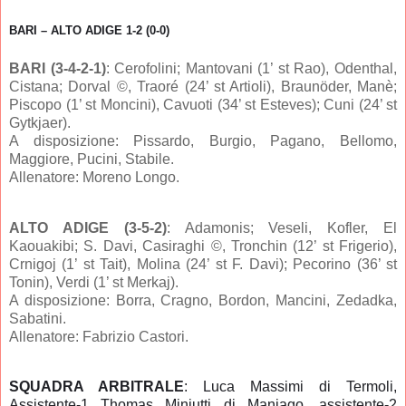
BARI – ALTO ADIGE 1-2 (0-0)
BARI (3-4-2-1)
: Cerofolini; Mantovani (1’ st Rao), Odenthal,
Cistana; Dorval ©, Traoré (24’ st Artioli), Braunöder, Manè;
Piscopo (1’ st Moncini), Cavuoti (34’ st Esteves); Cuni (24’ st
Gytkjaer).
A disposizione: Pissardo, Burgio, Pagano, Bellomo,
Maggiore, Pucini, Stabile.
Allenatore:
Moreno Longo
.
ALTO ADIGE (3-5-2)
: Adamonis; Veseli, Kofler, El
Kaouakibi; S. Davi, Casiraghi ©, Tronchin (12’ st Frigerio),
Crnigoj (1’ st Tait), Molina (24’ st F. Davi); Pecorino (36’ st
Tonin), Verdi (1’ st Merkaj).
A disposizione: Borra, Cragno, Bordon, Mancini, Zedadka,
Sabatini.
Allenatore:
Fabrizio Castori
.
SQUADRA ARBITRALE
: Luca Massimi di Termoli,
Assistente-1 Thomas Miniutti di Maniago, assistente-2