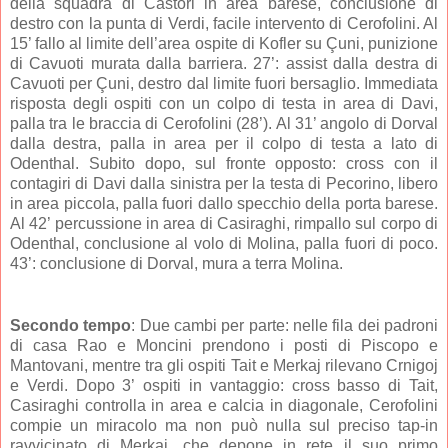
della squadra di Castori in area barese, conclusione di
destro con la punta di Verdi, facile intervento di Cerofolini. Al
15’ fallo al limite dell’area ospite di Kofler su Çuni, punizione
di Cavuoti murata dalla barriera. 27’: assist dalla destra di
Cavuoti per Çuni, destro dal limite fuori bersaglio. Immediata
risposta degli ospiti con un colpo di testa in area di Davi,
palla tra le braccia di Cerofolini (28’). Al 31’ angolo di Dorval
dalla destra, palla in area per il colpo di testa a lato di
Odenthal. Subito dopo, sul fronte opposto: cross con il
contagiri di Davi dalla sinistra per la testa di Pecorino, libero
in area piccola, palla fuori dallo specchio della porta barese.
Al 42’ percussione in area di Casiraghi, rimpallo sul corpo di
Odenthal, conclusione al volo di Molina, palla fuori di poco.
43’: conclusione di Dorval, mura a terra Molina.
Secondo tempo
: Due cambi per parte: nelle fila dei padroni
di casa Rao e Moncini prendono i posti di Piscopo e
Mantovani, mentre tra gli ospiti Tait e Merkaj rilevano Crnigoj
e Verdi. Dopo 3’ ospiti in vantaggio: cross basso di Tait,
Casiraghi controlla in area e calcia in diagonale, Cerofolini
compie un miracolo ma non può nulla sul preciso tap-in
ravvicinato di Merkaj, che depone in rete il suo primo