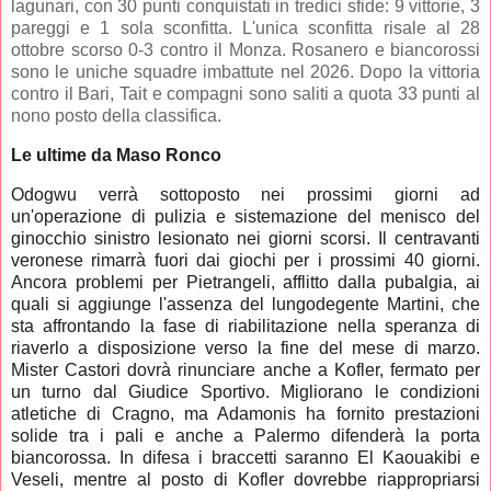
lagunari, con 30 punti conquistati in tredici sfide: 9 vittorie, 3
pareggi e 1 sola sconfitta. L'unica sconfitta risale al 28
ottobre scorso 0-3 contro il Monza. Rosanero e biancorossi
sono le uniche squadre imbattute nel 2026. Dopo la vittoria
contro il Bari, Tait e compagni sono saliti a quota 33 punti al
nono posto della classifica.
Le ultime da Maso Ronco
Odogwu verrà sottoposto nei prossimi giorni ad
un'operazione di pulizia e sistemazione del menisco del
ginocchio sinistro lesionato nei giorni scorsi. Il centravanti
veronese rimarrà fuori dai giochi per i prossimi 40 giorni.
Ancora problemi per Pietrangeli, afflitto dalla pubalgia, ai
quali si aggiunge l'assenza del lungodegente Martini, che
sta affrontando la fase di riabilitazione nella speranza di
riaverlo a disposizione verso la fine del mese di marzo.
Mister Castori dovrà rinunciare anche a Kofler, fermato per
un turno dal Giudice Sportivo. Migliorano le condizioni
atletiche di Cragno, ma Adamonis ha fornito prestazioni
solide tra i pali e anche a Palermo difenderà la porta
biancorossa. In difesa i braccetti saranno El Kaouakibi e
Veseli, mentre al posto di Kofler dovrebbe riappropriarsi