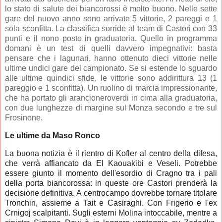
lo stato di salute dei biancorossi è molto buono. Nelle sette
gare del nuovo anno sono arrivate 5 vittorie, 2 pareggi e 1
sola sconfitta. La classifica sorride al team di Castori con 33
punti e il nono posto in graduatoria. Quello in programma
domani è un test di quelli davvero impegnativi: basta
pensare che i lagunari, hanno ottenuto dieci vittorie nelle
ultime undici gare del campionato. Se si estende lo sguardo
alle ultime quindici sfide, le vittorie sono addirittura 13 (1
pareggio e 1 sconfitta). Un ruolino di marcia impressionante,
che ha portato gli arancioneroverdi in cima alla graduatoria,
con due lunghezze di margine sul Monza secondo e tre sul
Frosinone.
Le ultime da Maso Ronco
La buona notizia è il rientro di Kofler al centro della difesa,
che verrà affiancato da El Kaouakibi e Veseli. Potrebbe
essere giunto il momento dell'esordio di Cragno tra i pali
della porta biancorossa: in queste ore Castori prenderà la
decisione definitiva. A centrocampo dovrebbe tornare titolare
Tronchin, assieme a Tait e Casiraghi. Con Frigerio e l'ex
Crnigoj scalpitanti. Sugli esterni Molina intoccabile, mentre a