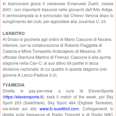
In bianconero gioca il meranese Emanuele Zuelli, classe
2001, con importanti trascorsi nelle giovanili dell’Alto Adige.
Il centrocampista si è svincolato dal Chievo Verona dopo lo
scioglimento del club, per approdare alla Juventus U. 23.
L’ARBITRO
Al Druso si giocherà agli ordini di Mario Cascone di Nocera
Inferiore, con la collaborazione di Roberto Fraggetta di
Catania e Milos Tomasello Andulajevic di Messina, IV
ufficiale Gianluca Martino di Firenze. Cascone è alla quinta
stagione nella Can-C: al suo attivo 59 partite in terza
divisione nazionale: di cui quattro in questa stagione (nel
giorone A Lecco-Padova 3-2).
TV&MEDIA
Diretta tv pay-per-view a cura di ElevenSports
(
https://elevensports.it
), sarà il match of the week, poi Sky
Sport 253 (Satellitare), Sky Sport 484 (Digitale Terrestre),
ive-ticker sul sito
www.fc-suedtirol.com
. Collegamenti in
diretta sulle frequenze di Radio Dolomiti e di Radio NBC