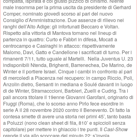
compatta, ispirata e col giusto pizzico di cinismo. Niente
male insomma per la prima uscita da presidente di Gerhard
Comper, nominato giovedì scorso al pari del nuovo
Consiglio d’Amministrazione. Due assenze di rilievo nei
ranghi dell’Alto Adige: gli infortunati Beccaro e Voltan.
Rispetto alla vittoria di Mantova tornano nel lineup di
partenza in quattro: Curto e Fabbri in difesa, Mocati a
centrocampo e Casiraghi in attacco: rispettivamente
Malomo, Davi, Gatto e Candellone i sacrificati di turno. Per i
rimanenti 7/11, tutto uguale al Martelli.
Nella Juventus U. 23
indisponibili Ntenda, Brighenti, Barrenechea, De Marino, de
Winter e il portiere Israel. Cinque i cambi in confronto al pari
di mercoledì a Piacenza nel recupero: in campo Riccio, Poli,
Anzolin dietro, Sersanti in mediana e Soulé davanti in luogo
di de Winter, Stramacccioni, Barbieri, Zuelli e Cudrig. Tra i
pali ancora titolare il 19enne Giovanni Garofani, originario di
Fiuggi (Roma), che lo scorso anno Pirlo fece esordire in
serie A il 28 novembre 2020 contro il Benevento. Di fatto la
contesa smette di avere una storia nei primi 45’, tanto basta
a Poluzzi (nono clean sheet di fila, 810’ e spiccioli senza
capitolare) per mettere in ghiaccio i tre punti. Il
Casi-Show
prende il via allo scoccare del minuto 22: s’invola