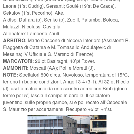
Leone (1’st Cudrig), Sersanti; Soulé (19’st De Graca),
Sekulov (1’st Pecorino), Aké.
A disp. Daffara (p), Senko (p), Zuelli, Palumbo, Boloca,
Mulazzi, Nicolussi Caviglia.
Allenatore: Lamberto Zauli.
ARBITRO:
Mario Cascone di Nocera Inferiore (Assistenti R.
Fraggetta di Catania e M. Tomasello Andulajevic di
Messina; IV Ufficiale G. Martino di Firenze).
MARCATORI:
22’pt Casiraghi, 40’pt Rover.
AMMONITI:
Moscati (AA); Poli e Moretti (J).
NOTE:
Spettatori 800 circa. Nuvoloso, temperatura di 15°C,
terreno in buone condizioni. Angoli 3-4 (3-1). Al 32’pt Riccio
(J), uscito malconcio da uno scontro aereo con Broh (gioco
fermo per 5’) lascia il campo in barella. Il calciatore
juventino, sulle proprie gambe, si è poi recato all’Ospedale
S. Maurizio per accertamenti. Recupero +5’pt, +4’st.