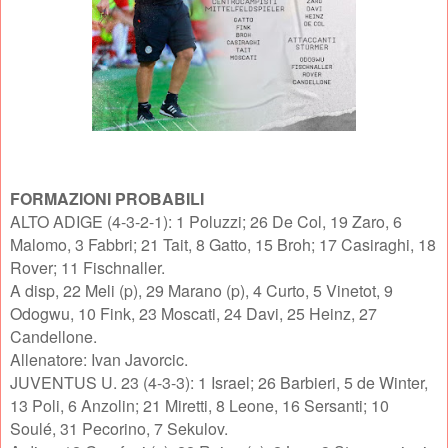
FORMAZIONI PROBABILI
ALTO ADIGE (4-3-2-1): 1 Poluzzi; 26 De Col, 19 Zaro, 6
Malomo, 3 Fabbri; 21 Tait, 8 Gatto, 15 Broh; 17 Casiraghi, 18
Rover; 11 Fischnaller.
A disp, 22 Meli (p), 29 Marano (p), 4 Curto, 5 Vinetot, 9
Odogwu, 10 Fink, 23 Moscati, 24 Davi, 25 Heinz, 27
Candellone.
Allenatore: Ivan Javorcic.
JUVENTUS U. 23 (4-3-3): 1 Israel; 26 Barbieri, 5 de Winter,
13 Poli, 6 Anzolin; 21 Miretti, 8 Leone, 16 Sersanti; 10
Soulé, 31 Pecorino, 7 Sekulov.