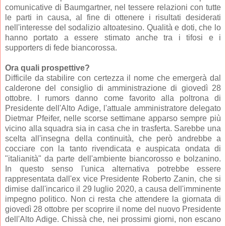
comunicative di Baumgartner, nel tessere relazioni con tutte
le parti in causa, al fine di ottenere i risultati desiderati
nell'interesse del sodalizio altoatesino. Qualità e doti, che lo
hanno portato a essere stimato anche tra i tifosi e i
supporters di fede biancorossa.
Ora quali prospettive?
Difficile da stabilire con certezza il nome che emergerà dal
calderone del consiglio di amministrazione di giovedì 28
ottobre. I rumors danno come favorito alla poltrona di
Presidente dell'Alto Adige, l'attuale amministratore delegato
Dietmar Pfeifer, nelle scorse settimane apparso sempre più
vicino alla squadra sia in casa che in trasferta. Sarebbe una
scelta all'insegna della continuità, che però andrebbe a
cocciare con la tanto rivendicata e auspicata ondata di
"italianità" da parte dell'ambiente biancorosso e bolzanino.
In questo senso l'unica alternativa potrebbe essere
rappresentata dall'ex vice Presidente Roberto Zanin, che si
dimise dall'incarico il 29 luglio 2020, a causa dell'imminente
impegno politico. Non ci resta che attendere la giornata di
giovedì 28 ottobre per scoprire il nome del nuovo Presidente
dell'Alto Adige. Chissà che, nei prossimi giorni, non escano