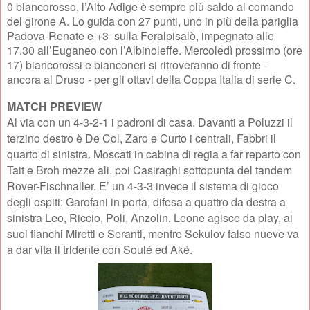
0 biancorosso, l’Alto Adige è sempre più saldo al comando
del girone A. Lo guida con 27 punti, uno in più della pariglia
Padova-Renate e +3 sulla Feralpisalò, impegnato alle
17.30 all’Euganeo con l’Albinoleffe. Mercoledì prossimo (ore
17) biancorossi e bianconeri si ritroveranno di fronte -
ancora al Druso - per gli ottavi della Coppa Italia di serie C.
MATCH PREVIEW
Al via con un 4-3-2-1 i padroni di casa. Davanti a Poluzzi il
terzino destro è De Col, Zaro e Curto i centrali, Fabbri il
quarto di sinistra. Moscati in cabina di regia a far reparto con
Tait e Broh mezze ali, poi Casiraghi sottopunta del tandem
Rover-Fischnaller. E’ un 4-3-3 invece il sistema di gioco
degli ospiti: Garofani in porta, difesa a quattro da destra a
sinistra Leo, Riccio, Poli, Anzolin. Leone agisce da play, ai
suoi fianchi Miretti e Seranti, mentre Sekulov falso nueve va
a dar vita il tridente con Soulé ed Aké.