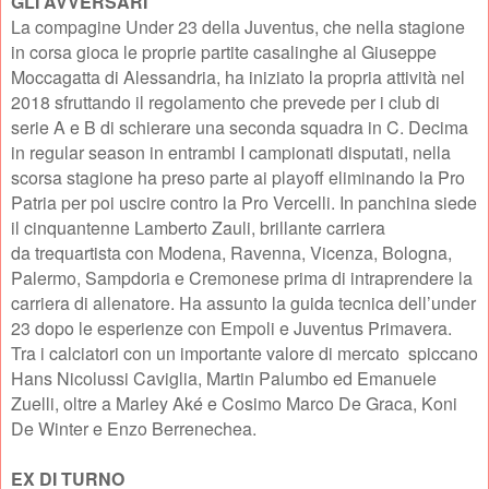
GLI AVVERSARI
La compagine Under 23 della Juventus, che nella stagione
in corsa gioca le proprie partite casalinghe al Giuseppe
Moccagatta di Alessandria, ha iniziato la propria attività nel
2018 sfruttando il regolamento che prevede per i club di
serie A e B di schierare una seconda squadra in C. Decima
in regular season in entrambi I campionati disputati, nella
scorsa stagione ha preso parte ai playoff eliminando la Pro
Patria per poi uscire contro la Pro Vercelli. In panchina siede
il cinquantenne Lamberto Zauli, brillante carriera
da trequartista con Modena, Ravenna, Vicenza, Bologna,
Palermo, Sampdoria e Cremonese prima di intraprendere la
carriera di allenatore. Ha assunto la guida tecnica dell’under
23 dopo le esperienze con Empoli e Juventus Primavera.
Tra i calciatori con un importante valore di mercato spiccano
Hans Nicolussi Caviglia, Martin Palumbo ed Emanuele
Zuelli, oltre a Marley Aké e Cosimo Marco De Graca, Koni
De Winter e Enzo Berrenechea.
EX DI TURNO