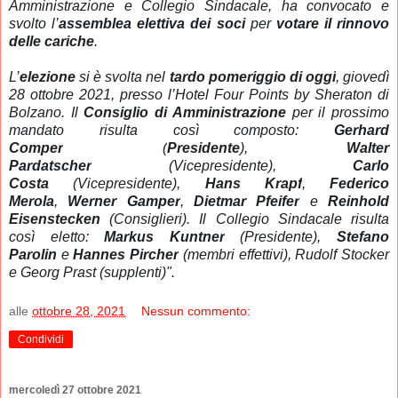
Amministrazione e Collegio Sindacale, ha convocato e
svolto l’
assemblea elettiva dei soci
per
votare il rinnovo
delle cariche
.
L’
elezione
si è svolta nel
tardo pomeriggio di oggi
, giovedì
28 ottobre 2021, presso l’Hotel Four Points by Sheraton di
Bolzano. Il
Consiglio di Amministrazione
per il prossimo
mandato risulta così composto:
Gerhard
Comper
(
Presidente
),
Walter
Pardatscher
(Vicepresidente),
Carlo
Costa
(Vicepresidente),
Hans Krapf
,
Federico
Merola
,
Werner Gamper
,
Dietmar Pfeifer
e
Reinhold
Eisenstecken
(Consiglieri). Il Collegio Sindacale risulta
così eletto:
Markus Kuntner
(Presidente),
Stefano
Parolin
e
Hannes Pircher
(membri effettivi), Rudolf Stocker
e Georg Prast (supplenti)".
alle
ottobre 28, 2021
Nessun commento:
Condividi
mercoledì 27 ottobre 2021