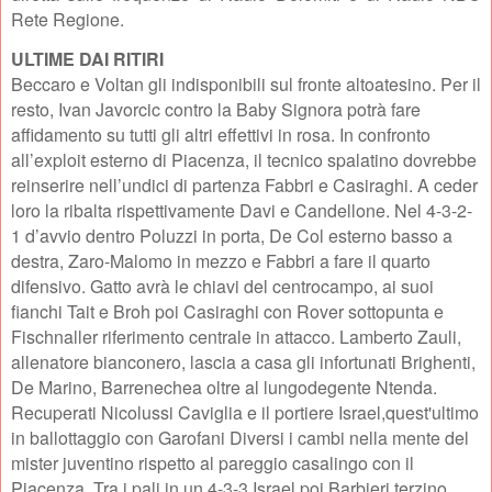
Rete Regione.
ULTIME DAI RITIRI
Beccaro e Voltan gli indisponibili sul fronte altoatesino. Per il
resto, Ivan Javorcic contro la Baby Signora potrà fare
affidamento su tutti gli altri effettivi in rosa. In confronto
all’exploit esterno di Piacenza, il tecnico spalatino dovrebbe
reinserire nell’undici di partenza Fabbri e Casiraghi. A ceder
loro la ribalta rispettivamente Davi e Candellone. Nel 4-3-2-
1 d’avvio dentro Poluzzi in porta, De Col esterno basso a
destra, Zaro-Malomo in mezzo e Fabbri a fare il quarto
difensivo. Gatto avrà le chiavi del centrocampo, ai suoi
fianchi Tait e Broh poi Casiraghi con Rover sottopunta e
Fischnaller riferimento centrale in attacco. Lamberto Zauli,
allenatore bianconero, lascia a casa gli infortunati Brighenti,
De Marino, Barrenechea oltre al lungodegente Ntenda.
Recuperati Nicolussi Caviglia e il portiere Israel,quest'ultimo
in ballottaggio con Garofani Diversi i cambi nella mente del
mister juventino rispetto al pareggio casalingo con il
Piacenza. Tra i pali in un 4-3-3 Israel poi Barbieri terzino