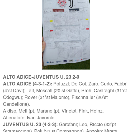
ALTO ADIGE-JUVENTUS U. 23 2-0
ALTO ADIGE (4-3-1-2):
Poluzzi; De Col, Zaro, Curto, Fabbri
(4’st Davi); Tait, Moscati (20’st Gatto), Broh; Casiraghi (31’st
Odogwu); Rover (31’st Malomo), Fischnaller (20’st
Candellone).
A disp, Meli (p), Marano (p), Vinetot, Fink, Heinz.
Allenatore: Ivan Javorcic.
JUVENTUS U. 23 (4-3-3):
Garofani; Leo, Riccio (32’pt
Stramaccioni), Poli (33’st Compagnon), Anzolin; Miretti,