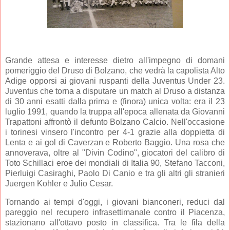
Grande attesa e interesse dietro all'impegno di domani
pomeriggio del Druso di Bolzano, che vedrà la capolista Alto
Adige opporsi ai giovani ruspanti della Juventus Under 23.
Juventus che torna a disputare un match al Druso a distanza
di 30 anni esatti dalla prima e (finora) unica volta: era il 23
luglio 1991, quando la truppa all'epoca allenata da Giovanni
Trapattoni affrontò il defunto Bolzano Calcio. Nell'occasione
i torinesi vinsero l'incontro per 4-1 grazie alla doppietta di
Lenta e ai gol di Caverzan e Roberto Baggio. Una rosa che
annoverava, oltre al "Divin Codino", giocatori del calibro di
Toto Schillaci eroe dei mondiali di Italia 90, Stefano Tacconi,
Pierluigi Casiraghi, Paolo Di Canio e tra gli altri gli stranieri
Juergen Kohler e Julio Cesar.
Tornando ai tempi d'oggi, i giovani bianconeri, reduci dal
pareggio nel recupero infrasettimanale contro il Piacenza,
stazionano all'ottavo posto in classifica. Tra le fila della