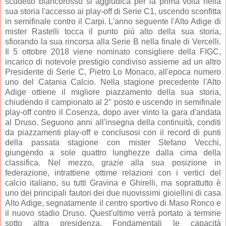
scudetto biancorosso si aggiudica per la prima volta nella
sua storia l'accesso ai play-off di Serie C1, uscendo sconfitta
in semifinale contro il Carpi. L'anno seguente l'Alto Adige di
mister Rastelli tocca il punto più alto della sua storia,
sfiorando la sua rincorsa alla Serie B nella finale di Vercelli.
Il 5 ottobre 2018 viene nominato consigliere della FIGC,
incarico di notevole prestigio condiviso assieme ad un altro
Presidente di Serie C, Pietro Lo Monaco, all'epoca numero
uno del Catania Calcio. Nella stagione precedente l'Alto
Adige ottiene il migliore piazzamento della sua storia,
chiudendo il campionato al 2° posto e uscendo in semifinale
play-off contro il Cosenza, dopo aver vinto la gara d'andata
al Druso. Seguono anni all'insegna della continuità, conditi
da piazzamenti play-off e conclusosi con il record di punti
della passata stagione con mister Stefano Vecchi,
giungendo a sole quattro lunghezze dalla cima della
classifica. Nel mezzo, grazie alla sua posizione in
federazione, intrattiene ottime relazioni con i vertici del
calcio italiano, su tutti Gravina e Ghirelli, ma soprattutto è
uno dei principali fautori dei due nuovissimi gioiellini di casa
Alto Adige, segnatamente il centro sportivo di Maso Ronco e
il nuovo stadio Druso. Quest'ultimo verrà portato a termine
sotto altra presidenza. Fondamentali le capacità