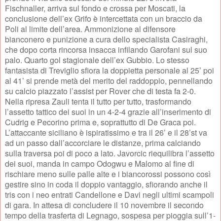
Fischnaller, arriva sul fondo e crossa per Moscati, la
conclusione dell’ex Grifo è intercettata con un braccio da
Poli al limite dell’area. Ammonizione al difensore
bianconero e punizione a cura dello specialista Casiraghi,
che dopo corta rincorsa insacca infilando Garofani sul suo
palo. Quarto gol stagionale dell’ex Gubbio. Lo stesso
fantasista di Treviglio sfiora la doppietta personale al 25’ poi
al 41’ si prende metà del merito del raddoppio, pennellando
su calcio piazzato l’assist per Rover che di testa fa 2-0.
Nella ripresa Zauli tenta il tutto per tutto, trasformando
l’assetto tattico dei suoi in un 4-2-4 grazie all’inserimento di
Cudrig e Pecorino prima e, soprattutto di De Graca poi.
L’attaccante siciliano è ispiratissimo e tra il 26’ e il 28’st va
ad un passo dall’accorciare le distanze, prima calciando
sulla traversa poi di poco a lato. Javorcic riequilibra l’assetto
dei suoi, manda in campo Odogwu e Malomo al fine di
rischiare meno sulle palle alte e i biancorossi possono così
gestire sino in coda il doppio vantaggio, sfiorando anche il
tris con i neo entrati Candellone e Davi negli ultimi scampoli
di gara. In attesa di concludere il 10 novembre il secondo
tempo della trasferta di Legnago, sospesa per pioggia sull’1-