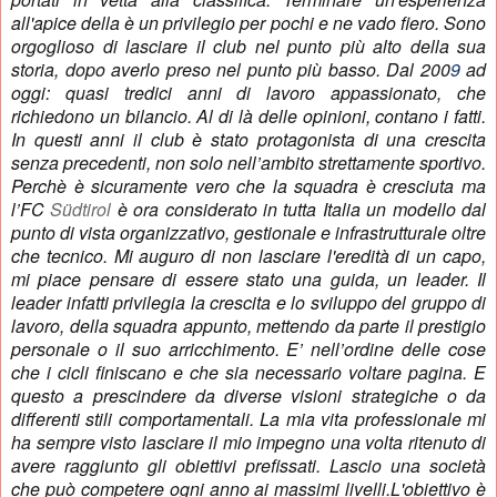
all'apice della è un privilegio per pochi e ne vado fiero. Sono
orgoglioso di lasciare il club nel punto più alto della sua
storia, dopo averlo preso nel punto più basso. Dal 200
9
ad
oggi: quasi tredici anni di lavoro appassionato, che
richiedono un bilancio. Al di là delle opinioni, contano i fatti.
In questi anni il club è stato protagonista di una crescita
senza precedenti, non solo nell’ambito strettamente sportivo.
Perchè è sicuramente vero che la squadra è cresciuta ma
l’FC
Südtirol
è ora considerato in tutta Italia un modello dal
punto di vista organizzativo, gestionale e infrastrutturale oltre
che tecnico. Mi auguro di non lasciare l'eredità di un capo,
mi piace pensare di essere stato una guida, un leader. Il
leader infatti privilegia la crescita e lo sviluppo del gruppo di
lavoro, della squadra appunto, mettendo da parte il prestigio
personale o il suo arricchimento. E’ nell’ordine delle cose
che i cicli finiscano e che sia necessario voltare pagina. E
questo a prescindere da diverse visioni strategiche o da
differenti stili comportamentali. La mia vita professionale mi
ha sempre visto lasciare il mio impegno una volta ritenuto di
avere raggiunto gli obiettivi prefissati. Lascio una società
che può competere ogni anno ai massimi livelli.
L'obiettivo è