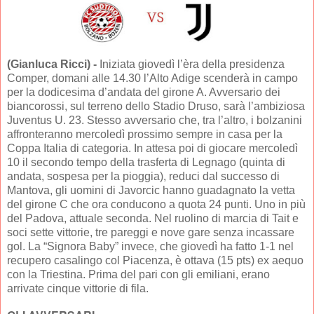
(Gianluca Ricci) -
Iniziata giovedì l’èra della presidenza
Comper, domani alle 14.30 l’Alto Adige scenderà in campo
per la dodicesima d’andata del girone A. Avversario dei
biancorossi, sul terreno dello Stadio Druso, sarà l’ambiziosa
Juventus U. 23. Stesso avversario che, tra l’altro, i bolzanini
affronteranno mercoledì prossimo sempre in casa per la
Coppa Italia di categoria. In attesa poi di giocare mercoledì
10 il secondo tempo della trasferta di Legnago (quinta di
andata, sospesa per la pioggia), reduci dal successo di
Mantova, gli uomini di Javorcic hanno guadagnato la vetta
del girone C che ora conducono a quota 24 punti. Uno in più
del Padova, attuale seconda. Nel ruolino di marcia di Tait e
soci sette vittorie, tre pareggi e nove gare senza incassare
gol. La “Signora Baby” invece, che giovedì ha fatto 1-1 nel
recupero casalingo col Piacenza, è ottava (15 pts) ex aequo
con la Triestina. Prima del pari con gli emiliani, erano
arrivate cinque vittorie di fila.