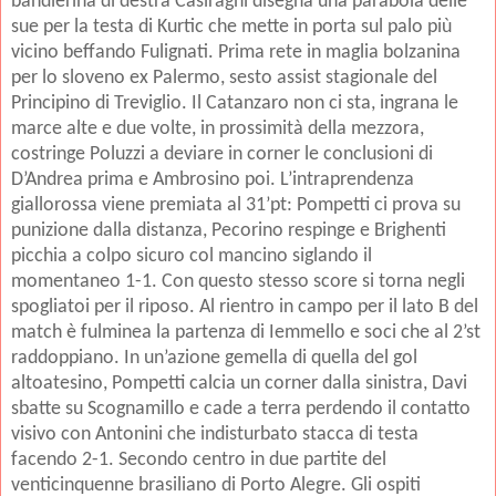
bandierina di destra Casiraghi disegna una parabola delle
sue per la testa di Kurtic che mette in porta sul palo più
vicino beffando Fulignati. Prima rete in maglia bolzanina
per lo sloveno ex Palermo, sesto assist stagionale del
Principino di Treviglio. Il Catanzaro non ci sta, ingrana le
marce alte e due volte, in prossimità della mezzora,
costringe Poluzzi a deviare in corner le conclusioni di
D’Andrea prima e Ambrosino poi. L’intraprendenza
giallorossa viene premiata al 31’pt: Pompetti ci prova su
punizione dalla distanza, Pecorino respinge e Brighenti
picchia a colpo sicuro col mancino siglando il
momentaneo 1-1. Con questo stesso score si torna negli
spogliatoi per il riposo. Al rientro in campo per il lato B del
match è fulminea la partenza di Iemmello e soci che al 2’st
raddoppiano. In un’azione gemella di quella del gol
altoatesino, Pompetti calcia un corner dalla sinistra, Davi
sbatte su Scognamillo e cade a terra perdendo il contatto
visivo con Antonini che indisturbato stacca di testa
facendo 2-1. Secondo centro in due partite del
venticinquenne brasiliano di Porto Alegre. Gli ospiti