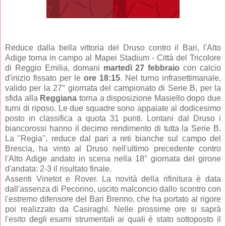
Reduce dalla bella vittoria del Druso contro il Bari, l'Alto
Adige torna in campo al Mapei Stadium - Città del Tricolore
di Reggio Emilia, domani
martedì 27 febbraio
con calcio
d'inizio fissato per le
ore 18:15
. Nel turno infrasettimanale,
valido per la 27° giornata del campionato di Serie B, per la
sfida alla
Reggiana
torna a disposizione Masiello dopo due
turni di riposo. Le due squadre sono appaiate al dodicesimo
posto in classifica a quota 31 punti. Lontani dal Druso i
biancorossi hanno il decimo rendimento di tutta la Serie B.
La "Regia", reduce dal pari a reti bianche sul campo del
Brescia, ha vinto al Druso nell'ultimo precedente contro
l'Alto Adige andato in scena nella 18° giornata del girone
d'andata: 2-3 il risultato finale.
Assenti Vinetot e Rover. La novità della rifinitura è data
dall'assenza di Pecorino, uscito malconcio dallo scontro con
l'estremo difensore del Bari Brenno, che ha portato al rigore
poi realizzato da Casiraghi. Nelle prossime ore si saprà
l'esito degli esami strumentali ai quali è stato sottoposto il