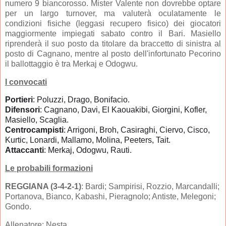
numero 9 biancorosso. Mister Valente non dovrebbe optare
per un largo turnover, ma valuterà oculatamente le
condizioni fisiche (leggasi recupero fisico) dei giocatori
maggiormente impiegati sabato contro il Bari. Masiello
riprenderà il suo posto da titolare da braccetto di sinistra al
posto di Cagnano, mentre al posto dell'infortunato Pecorino
il ballottaggio è tra Merkaj e Odogwu.
I convocati
Portieri
: Poluzzi, Drago, Bonifacio.
Difensori
: Cagnano, Davi, El Kaouakibi, Giorgini, Kofler,
Masiello, Scaglia.
Centrocampisti
: Arrigoni, Broh, Casiraghi, Ciervo, Cisco,
Kurtic, Lonardi, Mallamo, Molina, Peeters, Tait.
Attaccanti
: Merkaj, Odogwu, Rauti.
Le probabili formazioni
REGGIANA (3-4-2-1)
: Bardi; Sampirisi, Rozzio, Marcandalli;
Portanova, Bianco, Kabashi, Pieragnolo; Antiste, Melegoni;
Gondo.
Allenatore: Nesta