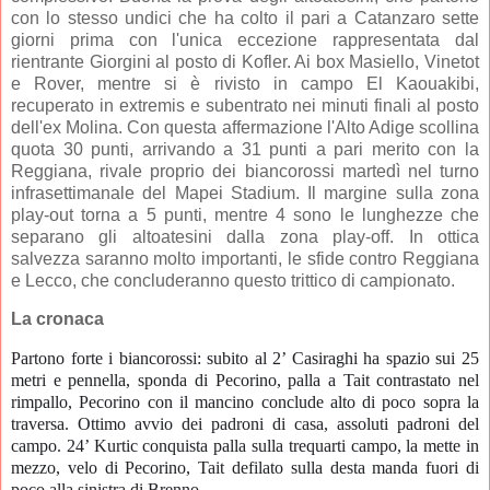
con lo stesso undici che ha colto il pari a Catanzaro sette
giorni prima con l'unica eccezione rappresentata dal
rientrante Giorgini al posto di Kofler. Ai box Masiello, Vinetot
e Rover, mentre si è rivisto in campo El Kaouakibi,
recuperato in extremis e subentrato nei minuti finali al posto
dell'ex Molina. Con questa affermazione l'Alto Adige scollina
quota 30 punti, arrivando a 31 punti a pari merito con la
Reggiana, rivale proprio dei biancorossi martedì nel turno
infrasettimanale del Mapei Stadium. Il margine sulla zona
play-out torna a 5 punti, mentre 4 sono le lunghezze che
separano gli altoatesini dalla zona play-off. In ottica
salvezza saranno molto importanti, le sfide contro Reggiana
e Lecco, che concluderanno questo trittico di campionato.
La cronaca
Partono forte i biancorossi: subito al 2’ Casiraghi ha spazio sui 25
metri e pennella, sponda di
Pecorino
, palla a Tait contrastato nel
rimpallo,
Pecorino
con il mancino conclude alto di poco sopra la
traversa. Ottimo avvio dei padroni di casa, assoluti padroni del
campo. 24’ Kurtic conquista palla sulla trequarti campo, la mette in
mezzo, velo di Pecorino, Tait defilato sulla desta manda fuori di
poco alla sinistra di Brenno.