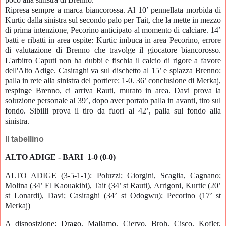
Ripresa sempre a marca biancorossa. Al 10’ pennellata morbida di
Kurtic dalla sinistra sul secondo palo per Tait, che la mette in mezzo
di prima intenzione,
Pecorino
anticipato al momento di calciare. 14’
batti e ribatti in area ospite: Kurtic imbuca in area Pecorino, errore
di valutazione di Brenno che travolge il giocatore biancorosso.
L'arbitro Caputi non ha dubbi e fischia il calcio di rigore a favore
dell'Alto Adige.
Casiraghi v
a sul dischetto al 15’ e spiazza Brenno:
palla in rete alla sinistra del portiere: 1-0. 36’ conclusione di Merkaj,
respinge Brenno, ci arriva
Rauti,
murato in area. Davi prova la
soluzione personale al 39’, dopo aver portato palla in avanti, tiro sul
fondo. Sibilli prova il tiro da fuori al 42’, palla sul fondo alla
sinistra.
Il tabellino
ALTO ADIGE - BARI 1-0 (0-0)
ALTO ADIGE (3-5-1-1): Poluzzi; Giorgini, Scaglia, Cagnano;
Molina (34’ El Kaouakibi)
, Tait (34’ st Rauti),
Arrigoni, Kurtic (20’
st Lonardi), Davi; Casiraghi
(34’ st Odogwu); Pecorino (17’ st
Merkaj)
A disposizione: Drago, Mallamo, Ciervo, Broh, Cisco, Kofler,