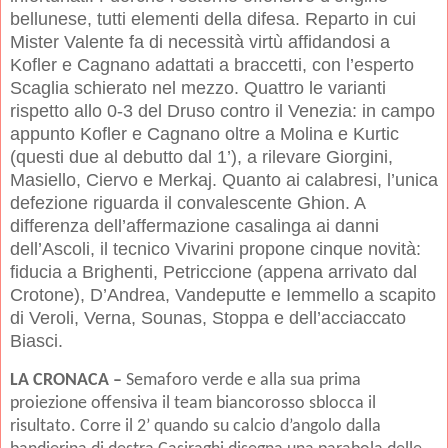
bellunese, tutti elementi della difesa. Reparto in cui
Mister Valente fa di necessità virtù affidandosi a
Kofler e Cagnano adattati a braccetti, con l’esperto
Scaglia schierato nel mezzo. Quattro le varianti
rispetto allo 0-3 del Druso contro il Venezia: in campo
appunto Kofler e Cagnano oltre a Molina e Kurtic
(questi due al debutto dal 1’), a rilevare Giorgini,
Masiello, Ciervo e Merkaj. Quanto ai calabresi, l’unica
defezione riguarda il convalescente Ghion. A
differenza dell’affermazione casalinga ai danni
dell’Ascoli, il tecnico Vivarini propone cinque novità:
fiducia a Brighenti, Petriccione (appena arrivato dal
Crotone), D’Andrea, Vandeputte e Iemmello a scapito
di Veroli, Verna, Sounas, Stoppa e dell’acciaccato
Biasci.
LA CRONACA –
Semaforo verde e alla sua prima
proiezione offensiva il team biancorosso sblocca il
risultato. Corre il 2’ quando su calcio d’angolo dalla