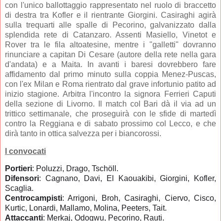
con l'unico ballottaggio rappresentato nel ruolo di braccetto
di destra tra Kofler e il rientrante Giorgini. Casiraghi agirà
sulla trequarti alle spalle di Pecorino, galvanizzato dalla
splendida rete di Catanzaro. Assenti Masiello, Vinetot e
Rover tra le fila altoatesine, mentre i "galletti" dovranno
rinunciare a capitan Di Cesare (autore della rete nella gara
d'andata) e a Maita. In avanti i baresi dovrebbero fare
affidamento dal primo minuto sulla coppia Menez-Puscas,
con l'ex Milan e Roma rientrato dal grave infortunio patito ad
inizio stagione. Arbitra l'incontro la signora Ferrieri Caputi
della sezione di Livorno. Il match col Bari dà il via ad un
trittico settimanale, che proseguirà con le sfide di martedì
contro la Reggiana e di sabato prossimo col Lecco, e che
dirà tanto in ottica salvezza per i biancorossi.
I convocati
Portieri
: Poluzzi, Drago, Tschöll.
Difensori
: Cagnano, Davi, El Kaouakibi, Giorgini, Kofler,
Scaglia.
Centrocampisti
: Arrigoni, Broh, Casiraghi, Ciervo, Cisco,
Kurtic, Lonardi, Mallamo, Molina, Peeters, Tait.
Attaccanti
: Merkaj, Odogwu, Pecorino, Rauti.