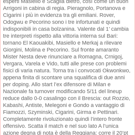
esperti Masiello e Scaglia dietro, così come un buon
Arrigoni in cabina di regia. Pieragnolo, Portanova e
Cigarini i più in evidenza tra gli emiliani. Rover,
Odogwu e Pecorino sono i tre infortunati e quindi
indisponibili in casa bolzanina. Valente dal 1’ cambia
tre interpreti rispetto alla vittoria interna sul Bari:
tornano El Kaouakibi, Masiello e Merkaj a rilevare
Giorgini, Molina e Pecorino. Sul fronte amaranto
Mister Nesta deve rinunciare a Romagna, Crnigoj,
Vergara, Varela e Vido, tutti alle prese con problemi
fisici di varia natura. Torna tra i convocati Okwonkwo,
appena finita di scontare una squalifica di due anni
per doping. Allo start l’ex difensore di Milan e
Nazionale fa turnover modificando 5/11 del lineup
reduce dallo 0-0 casalingo con il Brescia: out Rozzio,
Kabashi, Antiste, Melegoni e Gondo a vantaggio di
Fiamozzi, Szyminski, Cigarini, Girma e Pettinari.
Completamente rivoluzionato quindi l’intero fronte
offensivo. Scatta il match e nel suo lato A l’unica
azione degna di nota è della Reggiana: corre il 20’pt