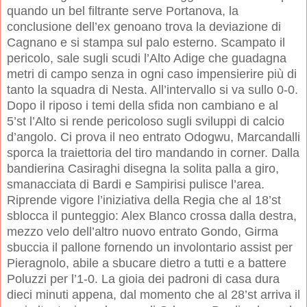
quando un bel filtrante serve Portanova, la
conclusione dell’ex genoano trova la deviazione di
Cagnano e si stampa sul palo esterno. Scampato il
pericolo, sale sugli scudi l’Alto Adige che guadagna
metri di campo senza in ogni caso impensierire più di
tanto la squadra di Nesta. All’intervallo si va sullo 0-0.
Dopo il riposo i temi della sfida non cambiano e al
5’st l’Alto si rende pericoloso sugli sviluppi di calcio
d’angolo. Ci prova il neo entrato Odogwu, Marcandalli
sporca la traiettoria del tiro mandando in corner. Dalla
bandierina Casiraghi disegna la solita palla a giro,
smanacciata di Bardi e Sampirisi pulisce l’area.
Riprende vigore l’iniziativa della Regia che al 18’st
sblocca il punteggio: Alex Blanco crossa dalla destra,
mezzo velo dell’altro nuovo entrato Gondo, Girma
sbuccia il pallone fornendo un involontario assist per
Pieragnolo, abile a sbucare dietro a tutti e a battere
Poluzzi per l’1-0. La gioia dei padroni di casa dura
dieci minuti appena, dal momento che al 28’st arriva il