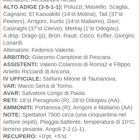
ALTO ADIGE (3-5-1-1):
Poluzzi; Masiello, Scaglia,
Cagnano; El Kaouakibi (14’st Molina), Tait (37’st
Peeters), Arrigoni, Kurtic (14’st Mallamo), Davi;
Casiraghi (37’st Ciervo); Merkaj (1’st Odogwu).
A disp. Drago (p), Broh, Rauti, Cisco, Kofler, Giorgini,
Lonardi.
Allenatore: Federico Valente.
ARBITRO:
Giacomo Camplone di Pescara.
ASSISTENTI:
Valerio Colarossi di Roma2 e Filippo
Aniello Ricciardi di Ancona.
IV UFFICIALE:
Stefano Milone di Taurianova.
VAR:
Marco Serra di Torino.
AVAR:
Salvatore Longo di Paola.
RETI:
18’st Pieragnolo (R), 28’st Odogwu (AA).
AMMONITI:
Portanova (R); Arrigoni e Mallamo (AA)
NOTE:
Spettatori 7500 circa (una cinquantina nel
settore ospiti). Pioggia battente, temperatura di 10°C,
terreno pesante. Angoli 2-2 (1-1).
RECUPERO:
+0’pt, +5’st.