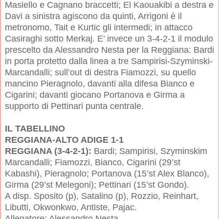
Masiello e Cagnano braccetti; El Kaouakibi a destra e
Davi a sinistra agiscono da quinti, Arrigoni è il
metronomo, Tait e Kurtic gli intermedi; in attacco
Casiraghi sotto Merkaj. E’ invece un 3-4-2-1 il modulo
prescelto da Alessandro Nesta per la Reggiana: Bardi
in porta protetto dalla linea a tre Sampirisi-Szyminski-
Marcandalli; sull’out di destra Fiamozzi, su quello
mancino Pieragnolo, davanti alla difesa Bianco e
Cigarini; davanti giocano Portanova e Girma a
supporto di Pettinari punta centrale.
IL TABELLINO
REGGIANA-ALTO ADIGE 1-1
REGGIANA (3-4-2-1):
Bardi; Sampirisi, Szyminskim
Marcandalli; Fiamozzi, Bianco, Cigarini (29’st
Kabashi), Pieragnolo; Portanova (15’st Alex Blanco),
Girma (29’st Melegoni); Pettinari (15’st Gondo).
A disp. Sposito (p), Satalino (p), Rozzio, Reinhart,
Libutti, Okwonkwo, Antiste, Pajac.
Allenatore: Alessandro Nesta.