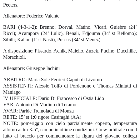
Peeters.
Allenatore: Federico Valente
BARI (4-3-1-2): Brenno; Dorval, Matino, Vicari, Guiebre (24’
Ricci); Acampora (24’ Lulic), Benali, Edjouma (34’ st Bellomo);
Sibilli; Kallon (1’ st Nasti), Puscas (34’ st Menez).
A disposizione: Pissardo, Achik, Maiello, Zuzek, Pucino, Dacchille,
Morachioli.
Allenatore: Giuseppe Iachini
ARBITRO: Maria Sole Ferrieri Caputi di Livorno
ASSISTENTI: Alessio Tolfo di Pordenone e Thomas Miniutti di
Maniago
IV UFFICIALE: Dario Di Francesco di Ostia Lido
VAR: Antonio Di Martino di Teramo
AVAR: Paride Tremolada di Monza
RETE: 15’ st 1:0 rigore Casiraghi (AA)
NOTE: pomeriggio con cielo parzialmente coperto, temperatura
attorno ai tra 3-5°, campo in ottime condizioni. Crew arbitrale con il
lutto al braccio per commemorare la figura del giovane collega