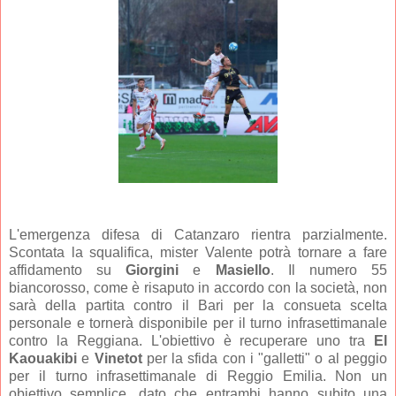
L'emergenza difesa di Catanzaro rientra parzialmente.
Scontata la squalifica, mister Valente potrà tornare a fare
affidamento su
Giorgini
e
Masiello
. Il numero 55
biancorosso, come è risaputo in accordo con la società, non
sarà della partita contro il Bari per la consueta scelta
personale e tornerà disponibile per il turno infrasettimanale
contro la Reggiana. L'obiettivo è recuperare uno tra
El
Kaouakibi
e
Vinetot
per la sfida con i "galletti" o al peggio
per il turno infrasettimanale di Reggio Emilia. Non un
obiettivo semplice, dato che entrambi hanno subito una