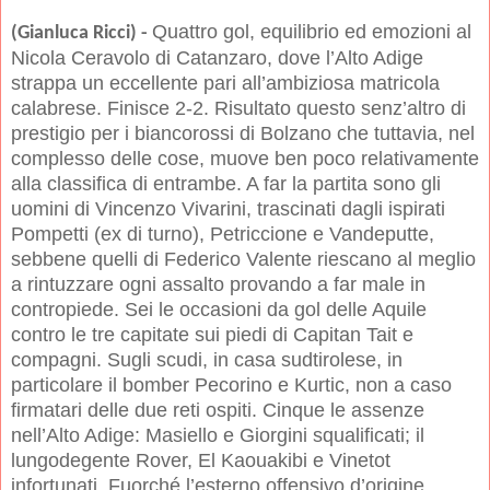
Quattro gol, equilibrio ed emozioni al
(Gianluca Ricci) -
Nicola Ceravolo di Catanzaro, dove l’Alto Adige
strappa un eccellente pari all’ambiziosa matricola
calabrese. Finisce 2-2. Risultato questo senz’altro di
prestigio per i biancorossi di Bolzano che tuttavia, nel
complesso delle cose, muove ben poco relativamente
alla classifica di entrambe. A far la partita sono gli
uomini di Vincenzo Vivarini, trascinati dagli ispirati
Pompetti (ex di turno), Petriccione e Vandeputte,
sebbene quelli di Federico Valente riescano al meglio
a rintuzzare ogni assalto provando a far male in
contropiede. Sei le occasioni da gol delle Aquile
contro le tre capitate sui piedi di Capitan Tait e
compagni. Sugli scudi, in casa sudtirolese, in
particolare il bomber Pecorino e Kurtic, non a caso
firmatari delle due reti ospiti. Cinque le assenze
nell’Alto Adige: Masiello e Giorgini squalificati; il
lungodegente Rover, El Kaouakibi e Vinetot
infortunati. Fuorché l’esterno offensivo d’origine