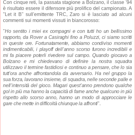
Con cinque reti, la passata stagione a Bolzano, il classe '94
è risultato essere il difensore più prolifico del campionato. A
"Let it B" sull'emittente TRC, Zaro si è lasciato ad alcuni
commenti sui momenti vissuti in biancorosso:
"
Ho sentito i miei ex compagni e con tutti ho un bellissimo
rapporto, da Rover a Casiraghi fino a Poluzzi, ci siamo scritti
in queste ore. Fortunatamente, abbiamo condiviso momenti
indimenticabili, i playoff dell’anno scorso furono incredibili e
mi fa piacere poterli rivedere sul campo. Quando giocavo a
Bolzano e mi chiedevano di definire la nostra squadra
utilizzavo il termine fastidiosi e continuo a pensare, che lo sia
tutt'ora anche affrontandola da avversario. Ha nel gruppo la
sua forza, lavorano insieme, di squadra, nelle seconde palle e
nell’intensità del gioco. Magari quest’anno prendono qualche
gol in più ma hanno la capacità di farne anche qualcuno in più
rispetto allo scorso anno, hanno un modo di approcciare le
gare che mette in difficoltà chiunque la affronti
".