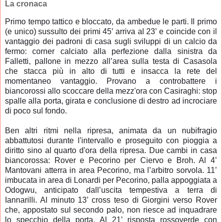
La cronaca
Primo tempo tattico e bloccato, da ambedue le parti. Il primo
(e unico) sussulto dei primi 45’ arriva al 23’ e coincide con il
vantaggio dei padroni di casa sugli sviluppi di un calcio da
fermo: corner calciato alla perfezione dalla sinistra da
Falletti, pallone in mezzo all’area sulla testa di Casasola
che stacca più in alto di tutti e insacca la rete del
momentaneo vantaggio. Provano a
controbattere
i
biancorossi allo scoccare della mezz'ora con Casiraghi: stop
spalle alla porta, girata e conclusione di destro ad incrociare
di poco sul fondo.
Ben altri ritmi nella ripresa, animata da un nubifragio
abbattutosi durante l'intervallo e proseguito con pioggia a
diritto sino al quarto d'ora della ripresa. Due cambi in casa
biancorossa: Rover e Pecorino per Ciervo e Broh. Al 4’
Mantovani atterra in area Pecorino, ma l’arbitro sorvola. 11’
imbucata in area di Lonardi per Pecorino, palla appoggiata a
Odogwu, anticipato dall’uscita tempestiva a terra di
Iannarilli. Al minuto 13’ cross teso di Giorgini verso Rover
che, appostato sul secondo palo, non riesce ad inquadrare
lo specchio della porta. Al 21’ risposta rossoverde con