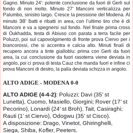
Gagno. Minuto 24’: potente conclusione da fuori di Gerli sul
fondo di non molto. Minuto 27’ Manconi verticalizza per
Palumbo, sinistro largo. Cresce la pressione del Modena. Al
38’ b
minuto
atti e ribatti in area, con l’ultimo tiro che è di
Manconi e va a spegnersi sul fondo. Nel finale prima cross
di Oukhadda, testa di Abiuso con parata a terra facile per
Poluzzi, poi sul capovolgimento di fronte prova Ciervo per i
biancorossi, che si accentra e calcia alto. Minuti finali di
recupero ancora a tinte gialloblu: prima con Gerli da fuori
area, la cui conclusione da fuori rasoterra viene deviata in
angolo, poi ci prova di testa Cauz che manda fuori e infine ci
prova Manconi di destro, la palla deviata schizza in angolo.
ALTO ADIGE - MODENA 0-0
ALTO ADIGE (4-4-2)
: Poluzzi; Davi (35’ st
Lunetta), Cuomo, Masiello, Giorgini; Rover (17’ st
Pecorino), Lonardi (24’ st Broh), Tait, Casiraghi;
Rauti (1’ st Ciervo), Odogwu (35’ st Cisco).
A disposizione: Drago, Vinetot, Ghiringhelli,
Siega, Shiba, Kofler, Peeters.