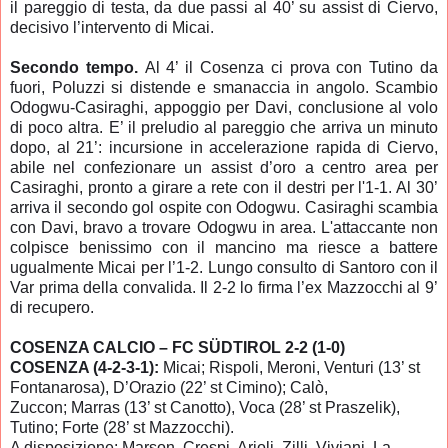
il pareggio di testa, da due passi al 40’ su assist di Ciervo,
decisivo l’intervento di Micai.
Secondo tempo.
Al 4’ il Cosenza ci prova con Tutino da
fuori, Poluzzi si distende e smanaccia in angolo. Scambio
Odogwu-Casiraghi, appoggio per Davi, conclusione al volo
di poco altra. E’ il preludio al pareggio che arriva un minuto
dopo, al 21’: incursione in accelerazione rapida di Ciervo,
abile nel confezionare un assist d’oro a centro area per
Casiraghi, pronto a girare a rete con il destri per l'1-1. Al 30’
arriva il secondo gol ospite con Odogwu. Casiraghi scambia
con Davi, bravo a trovare Odogwu in area. L'attaccante non
colpisce benissimo con il mancino ma riesce a battere
ugualmente Micai per l’1-2. Lungo consulto di Santoro con il
Var prima della convalida. Il 2-2 lo firma l’ex Mazzocchi al 9’
di recupero.
COSENZA CALCIO – FC SÜDTIROL 2-2 (1-0)
COSENZA (4-2-3-1):
Micai; Rispoli, Meroni, Venturi (13’ st
Fontanarosa),
D’Orazio
(22’ st Cimino); Calò,
Zuccon;
Marras (13’ st Canotto)
, Voca (28’ st Praszelik),
Tutino; Forte (28’ st Mazzocchi).
A disposizione: Marson, Crespi, Arioli, Zilli, Viviani, La