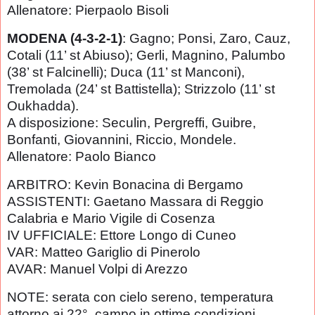
Allenatore: Pierpaolo Bisoli
MODENA (4-3-2-1)
: Gagno; Ponsi, Zaro, Cauz,
Cotali (11’ st Abiuso); Gerli, Magnino, Palumbo
(38’ st Falcinelli); Duca (11’ st Manconi),
Tremolada (24’ st Battistella); Strizzolo (11’ st
Oukhadda).
A disposizione: Seculin, Pergreffi, Guibre,
Bonfanti, Giovannini, Riccio, Mondele.
Allenatore: Paolo Bianco
ARBITRO: Kevin Bonacina di Bergamo
ASSISTENTI: Gaetano Massara di Reggio
Calabria e Mario Vigile di Cosenza
IV UFFICIALE: Ettore Longo di Cuneo
VAR: Matteo Gariglio di Pinerolo
AVAR: Manuel Volpi di Arezzo
NOTE: serata con cielo sereno, temperatura
attorno ai 22°, campo in ottime condizioni.