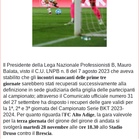
Il Presidente della Lega Nazionale Professionisti B, Mauro
Balata, visto il C.U. LNPB n. 8 del 7 agosto 2023 che aveva
stabilito che gli
incontri mancanti delle prime tre
giornate
sarebbero stati recuperati successivamente alla
definizione in sede giudiziaria della griglia delle partecipanti
al campionato; attraverso il Comunicato ufficiale numero 31
del 27 settembre ha disposto i recuperi delle gare validi per
la 1ª, 2ª e 3ª giornata del Campionato Serie BKT 2023-
2024. Per quanto riguarda l’
FC Alto Adige
, la gara valevole
per la
terza giornata
del girone del girone di andata si
svolgerà
martedì 28 novembre
alle o
re 18.30
allo
Stadio
Druso
contro il
Brescia
.