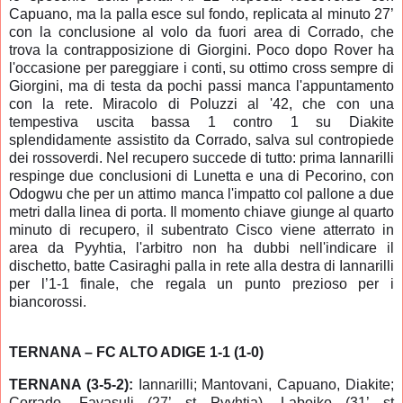
Capuano, ma la palla esce sul fondo, replicata al minuto 27’
con la conclusione al volo da fuori area di Corrado, che
trova la contrapposizione di Giorgini. Poco dopo Rover ha
l'occasione per pareggiare i conti, su ottimo cross sempre di
Giorgini, ma di testa da pochi passi manca l'appuntamento
con la rete. Miracolo di Poluzzi al '42, che con una
tempestiva uscita bassa 1 contro 1 su Diakite
splendidamente assistito da Corrado, salva sul contropiede
dei rossoverdi. Nel recupero succede di tutto: prima Iannarilli
respinge due conclusioni di Lunetta e una di Pecorino, con
Odogwu che per un attimo manca l'impatto col pallone a due
metri dalla linea di porta. Il momento chiave giunge al quarto
minuto di recupero, il subentrato Cisco viene atterrato in
area da Pyyhtia, l'arbitro non ha dubbi nell'indicare il
dischetto, batte Casiraghi palla in rete alla destra di Iannarilli
per l’1-1 finale, che regala un punto prezioso per i
biancorossi.
TERNANA – FC ALTO ADIGE 1-1 (1-0)
TERNANA (3-5-2):
Iannarilli; Mantovani, Capuano, Diakite;
Corrado, Favasuli (27’ st Pyyhtia), Labojko (31’ st