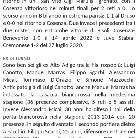
ritorno in un "San Vito Gigi Marulla" gremito, con il
Cosenza vittorioso nei minuti finali per 2 reti a 0. Lo
scorso anno in B bilancio in estrema parità: 1-1 al Druso
e 0-0 nel ritorno a Cosenza. Due invece i precedenti tra i
due mister, con entrambe vittorie di Bisoli:
Cosenza-
Benevento 1-0 il 14 aprile 2022 e Juve Stabia-
Cremonese 1-2 del 27 luglio 2020.
EX DI TURNO
Sono ben sei gli ex Alto Adige tra le fila rossoblù: Luigi
Canotto, Manuel Marras, Filippo Sgarbi, Alessandro
Micai, Tommaso D'Orazio e Simone Mazzocchi.
Anticipato già di Luigi Canotto, anche Manuel Marras ha
indossato la casacca biancorossa nella medesima
stagione (36 presenze complessive, 5 reti e 5 assist).
Invece Alessandro Micai, 30 anni ha difeso i pali della
porta biancorossa nella stagione 2013-2014 con 20
presenze, in seguito diventato il secondo portiere dietro
a Facchin. Filippo Sgarbi, 25 anni, difensore centrale nel