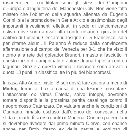
rosanero ed i cui titolari sono gli stessi dei Campioni
d'Europa e d'Inghilterra del Manchester City. Non viene fatto
mistero che l'obiettivo della squadra allenata da Eugenio
Corini, sia la promozione in Serie A: ciò è testimoniato dagli
importanti investimenti effettuati in sede di calciomercato
estivo, dove sono arrivati alla coorte rosanero giocatori del
calibro di Lucioni, Ceccaroni, Insigne e Di Francesco, solo
per citarne alcuni. Il Palermo è reduce dalla convincente
affermazione sul campo del Venezia per 3-1, che ha visto il
ritorno alla rete del goleador Brunori, rimasto all'asciutto in
questo inizio di campionato e autore di una tripletta contro i
lagunari. Grazie a questa vittoria, i rosanero sono arrivati a
quota 13 punti in classifica, tre in più dei biancorossi.
In casa Alto Adige, mister Bisoli dovrà fare ancora a meno di
Merkaj
, fermo ai box a causa di una lesione muscolare.
L'attaccante ex Virtus Entella, salvo intoppi, dovrebbe
tornare disponibile la prossima partita casalinga contro il
neopromosso Catanzaro. Da valutare anche le condizioni di
Cagnano, rimasto escluso dall'elenco dei convocati nella
sfida di martedì scorso contro il Modena. Contro i palermitani
si dovrebbe rivedere dal primo minuto Ciervo, con chance
anche per Broh, fresco ex della partita e voglioso di