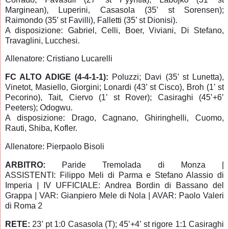
Marginean), Luperini, Casasola (35’ st Sorensen);
Raimondo (35’ st Favilli), Falletti (35’ st Dionisi).
A disposizione: Gabriel, Celli, Boer, Viviani, Di Stefano,
Travaglini, Lucchesi.
Allenatore: Cristiano Lucarelli
FC ALTO ADIGE (4-4-1-1):
Poluzzi; Davi (35’ st Lunetta),
Vinetot, Masiello, Giorgini; Lonardi (43’ st Cisco), Broh (1’ st
Pecorino), Tait, Ciervo (1’ st Rover); Casiraghi (45’+6’
Peeters); Odogwu.
A disposizione: Drago, Cagnano, Ghiringhelli, Cuomo,
Rauti, Shiba, Kofler.
Allenatore: Pierpaolo Bisoli
ARBITRO:
Paride Tremolada di Monza |
ASSISTENTI: Filippo Meli di Parma e Stefano Alassio di
Imperia | IV UFFICIALE: Andrea Bordin di Bassano del
Grappa | VAR: Gianpiero Mele di Nola | AVAR: Paolo Valeri
di Roma 2
RETE:
23’ pt 1:0 Casasola (T); 45’+4’ st rigore 1:1 Casiraghi