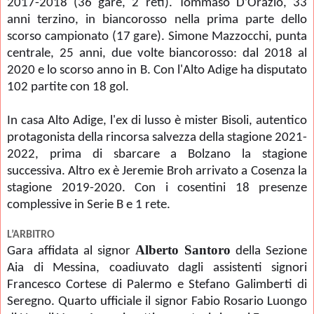
2017-2018 (36 gare, 2 reti). Tommaso D’Orazio, 33
anni terzino, in biancorosso nella prima parte dello
scorso campionato (17 gare). Simone Mazzocchi, punta
centrale, 25 anni, due volte biancorosso: dal 2018 al
2020 e lo scorso anno in B. Con l'Alto Adige ha disputato
102 partite con 18 gol.
In casa Alto Adige, l'ex di lusso è mister Bisoli, autentico
protagonista della rincorsa salvezza della stagione 2021-
2022, prima di sbarcare a Bolzano la stagione
successiva. Altro ex è Jeremie Broh arrivato a Cosenza la
stagione 2019-2020. Con i cosentini 18 presenze
complessive in Serie B e 1 rete.
L’ARBITRO
Alberto Santoro
Gara affidata al signor
della Sezione
Aia di Messina, coadiuvato dagli assistenti signori
Francesco Cortese di Palermo e Stefano Galimberti di
Seregno. Quarto ufficiale il signor Fabio Rosario Luongo