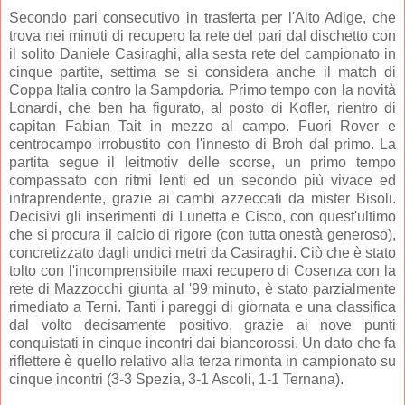
Secondo pari consecutivo in trasferta per l'Alto Adige, che
trova nei minuti di recupero la rete del pari dal dischetto con
il solito Daniele Casiraghi, alla sesta rete del campionato in
cinque partite, settima se si considera anche il match di
Coppa Italia contro la Sampdoria. Primo tempo con la novità
Lonardi, che ben ha figurato, al posto di Kofler, rientro di
capitan Fabian Tait in mezzo al campo. Fuori Rover e
centrocampo irrobustito con l'innesto di Broh dal primo. La
partita segue il leitmotiv delle scorse, un primo tempo
compassato con ritmi lenti ed un secondo più vivace ed
intraprendente, grazie ai cambi azzeccati da mister Bisoli.
Decisivi gli inserimenti di Lunetta e Cisco, con quest'ultimo
che si procura il calcio di rigore (con tutta onestà generoso),
concretizzato dagli undici metri da Casiraghi. Ciò che è stato
tolto con l'incomprensibile maxi recupero di Cosenza con la
rete di Mazzocchi giunta al '99 minuto, è stato parzialmente
rimediato a Terni. Tanti i pareggi di giornata e una classifica
dal volto decisamente positivo, grazie ai nove punti
conquistati in cinque incontri dai biancorossi. Un dato che fa
riflettere è quello relativo alla terza rimonta in campionato su
cinque incontri (3-3 Spezia, 3-1 Ascoli, 1-1 Ternana).