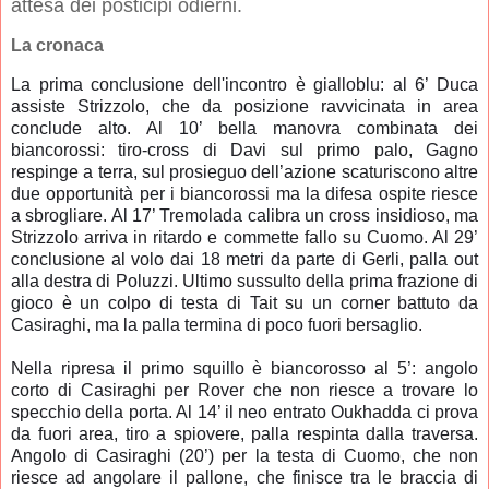
attesa dei posticipi odierni.
La cronaca
La prima conclusione dell'incontro è gialloblu: al 6’ Duca
assiste Strizzolo, che da posizione ravvicinata in area
conclude alto. Al 10’ bella manovra combinata dei
biancorossi: tiro-cross di Davi sul primo palo, Gagno
respinge a terra, sul prosieguo dell’azione scaturiscono altre
due opportunità per i biancorossi ma la difesa ospite riesce
a sbrogliare. Al 17’ Tremolada calibra un cross insidioso, ma
Strizzolo arriva in ritardo e commette fallo su Cuomo. Al 29’
conclusione al volo dai 18 metri da parte di Gerli, palla out
alla destra di Poluzzi. Ultimo sussulto della prima frazione di
gioco è un colpo di testa di Tait su un corner battuto da
Casiraghi, ma la palla termina di poco fuori bersaglio.
Nella ripresa il primo squillo è biancorosso al 5’: angolo
corto di Casiraghi per Rover che non riesce a trovare lo
specchio della porta. Al 14’ il neo entrato Oukhadda ci prova
da fuori area, tiro a spiovere, palla respinta dalla traversa.
Angolo di Casiraghi (20’) per la testa di Cuomo, che non
riesce ad angolare il pallone, che finisce tra le braccia di