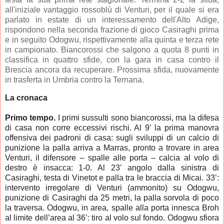
all'iniziale vantaggio rossoblù di Venturi, per il quale si era
parlato in estate di un interessamento dell'Alto Adige,
rispondono nella seconda frazione di gioco Casiraghi prima
e in seguito Odogwu, rispettivamente alla quinta e terza rete
in campionato. Biancorossi che salgono a quota 8 punti in
classifica in quattro sfide, con la gara in casa contro il
Brescia ancora da recuperare. Prossima sfida, nuovamente
in trasferta in Umbria contro la Ternana.
La cronaca
Primo tempo.
I primi sussulti sono biancorossi, ma la difesa
di casa non corre eccessivi rischi. Al 9’ la prima manovra
offensiva dei padroni di casa: sugli sviluppi di un calcio di
punizione la palla arriva a Marras, pronto a trovare in area
Venturi, il difensore – spalle alle porta – calcia al volo di
destro è insacca: 1-0. Al 23’ angolo dalla sinistra di
Casiraghi, testa di Vinetot e palla tra le braccia di Micai. 33’:
intervento irregolare di Venturi (ammonito) su Odogwu,
punizione di Casiraghi da 25 metri, la palla sorvola di poco
la traversa. Odogwu, in area, spalle alla porta innesca Broh
al limite dell’area al 36’: tiro al volo sul fondo. Odogwu sfiora