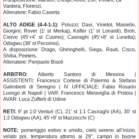
Vardera, Florenzi.
Allenatore: Fabio Caserta
ALTO ADIGE (4-4-1-1):
Poluzzi; Davi, Vinetot, Masiello,
Giorgini; Rover (1’ st Merkaj), Kofler (1’ st Lonardi), Broh,
Ciervo (45’+4’ st Cuomo); Casiraghi (45’+8’ st Lunetta);
Odogwu (38’ st Pecorino).
A disposizione: Drago, Ghiringhelli, Siega, Rauti, Cisco,
Shiba, Peeters.
Allenatore: Pierpaolo Bisoli
ARBITRO:
Alberto Santoro di Messina |
ASSISTENTI: Francesco Cortese di Palermo & Stefano
Galimberti di Seregno | IV UFFICIALE: Fabio Rosario
Luongo di Napoli | VAR: Francesco Meraviglia di Pistoia |
AVAR: Luca Zufferli di Udine
RETI:
9’ pt 1:0 Venturi (C), 21’ st 1:1 Casiraghi (AA), 30’ st
1:2 Odogwu (AA), 45’+9’ st Mazzocchi (C)
NOTE:
pomeriggio estivo e umido, cielo sereno all’inizio,
velato poi, temperatura attorno ai 29°, campo in buone