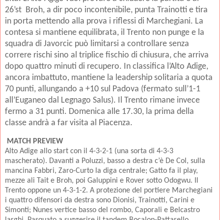
26’st
Broh, a dir poco incontenibile, punta Trainotti e tira
in porta mettendo alla prova i riflessi di Marchegiani. La
contesa si mantiene equilibrata, il Trento non punge e la
squadra di Javorcic può limitarsi a controllare senza
correre rischi sino al triplice fischio di chiusura, che arriva
dopo quattro minuti di recupero. In classifica l’Alto Adige,
ancora imbattuto, mantiene la leadership solitaria a quota
70 punti, allungando a +10 sul Padova (fermato sull’1-1
all’Euganeo dal Legnago Salus). Il Trento rimane invece
fermo a 31 punti. Domenica alle 17.30, la prima della
classe andrà a far visita al Piacenza.
MATCH PREVIEW
Alto Adige allo start con il 4-3-2-1 (una sorta di 4-3-3
mascherato). Davanti a Poluzzi, basso a destra c’è De Col, sulla
mancina Fabbri, Zaro-Curto la diga centrale; Gatto fa il play,
mezze ali Tait e Broh, poi Galuppini e Rover sotto Odogwu. Il
Trento oppone un 4-3-1-2. A protezione del portiere Marchegiani
i quattro difensori da destra sono Dionisi, Trainotti, Carini e
Simonti; Nunes vertice basso del rombo, Caporali e Belcastro
larghi, Pasquato a suggerire il tandem Bocalon-Pattarello.