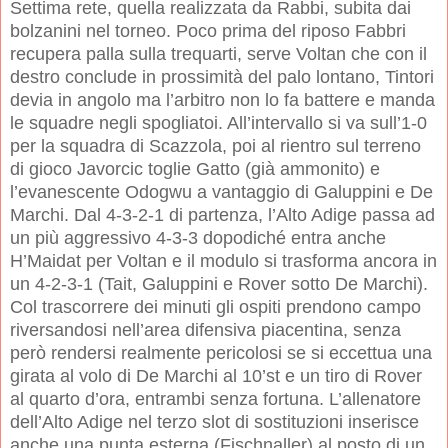
Settima rete, quella realizzata da Rabbi, subita dai
bolzanini nel torneo. Poco prima del riposo Fabbri
recupera palla sulla trequarti, serve Voltan che con il
destro conclude in prossimità del palo lontano, Tintori
devia in angolo ma l’arbitro non lo fa battere e manda
le squadre negli spogliatoi. All’intervallo si va sull’1-0
per la squadra di Scazzola, poi al rientro sul terreno
di gioco Javorcic toglie Gatto (già ammonito) e
l’evanescente Odogwu a vantaggio di Galuppini e De
Marchi. Dal 4-3-2-1 di partenza, l’Alto Adige passa ad
un più aggressivo 4-3-3 dopodiché entra anche
H’Maidat per Voltan e il modulo si trasforma ancora in
un 4-2-3-1 (Tait, Galuppini e Rover sotto De Marchi).
Col trascorrere dei minuti gli ospiti prendono campo
riversandosi nell’area difensiva piacentina, senza
però rendersi realmente pericolosi se si eccettua una
girata al volo di De Marchi al 10’st e un tiro di Rover
al quarto d’ora, entrambi senza fortuna. L’allenatore
dell’Alto Adige nel terzo slot di sostituzioni inserisce
anche una punta esterna (Fischnaller) al posto di un