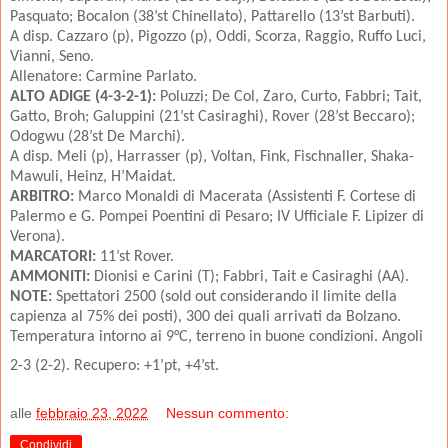
Pasquato; Bocalon (38’st Chinellato), Pattarello (13’st Barbuti).
A disp. Cazzaro (p), Pigozzo (p), Oddi, Scorza, Raggio, Ruffo Luci,
Vianni, Seno.
Allenatore: Carmine Parlato.
ALTO ADIGE (4-3-2-1):
Poluzzi; De Col, Zaro, Curto, Fabbri; Tait,
Gatto, Broh; Galuppini (21’st Casiraghi), Rover (28’st Beccaro);
Odogwu (28’st De Marchi).
A disp. Meli (p), Harrasser (p), Voltan, Fink, Fischnaller, Shaka-
Mawuli, Heinz, H’Maidat.
ARBITRO:
Marco Monaldi di Macerata (Assistenti F. Cortese di
Palermo e G. Pompei Poentini di Pesaro; IV Ufficiale F. Lipizer di
Verona).
MARCATORI:
11’st Rover.
AMMONITI:
Dionisi e Carini (T); Fabbri, Tait e Casiraghi (AA).
NOTE:
Spettatori 2500 (sold out considerando il limite della
capienza al 75% dei posti), 300 dei quali arrivati da Bolzano.
Temperatura intorno ai 9°C, terreno in buone condizioni. Angoli
2-3 (2-2). Recupero: +1’pt, +4’st.
alle
febbraio 23, 2022
Nessun commento:
Condividi