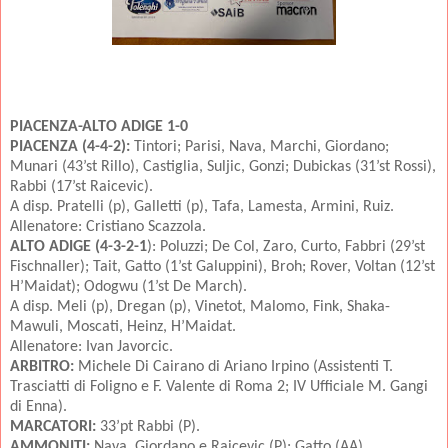
PIACENZA-ALTO ADIGE 1-0
PIACENZA (4-4-2):
Tintori; Parisi, Nava, Marchi, Giordano;
Munari (43’st Rillo), Castiglia, Suljic, Gonzi; Dubickas (31’st Rossi),
Rabbi (17’st Raicevic).
A disp. Pratelli (p), Galletti (p), Tafa, Lamesta, Armini, Ruiz.
Allenatore: Cristiano Scazzola.
ALTO ADIGE (4-3-2-1
): Poluzzi; De Col, Zaro, Curto, Fabbri (29’st
Fischnaller); Tait, Gatto (1’st Galuppini), Broh; Rover, Voltan (12’st
H’Maidat); Odogwu (1’st De March).
A disp. Meli (p), Dregan (p), Vinetot, Malomo, Fink, Shaka-
Mawuli, Moscati, Heinz, H’Maidat.
Allenatore: Ivan Javorcic.
ARBITRO:
Michele Di Cairano di Ariano Irpino (Assistenti T.
Trasciatti di Foligno e F. Valente di Roma 2; IV Ufficiale M. Gangi
di Enna).
MARCATORI:
33’pt Rabbi (P).
AMMONITI:
Nava, Giordano e Raicevic (P); Gatto (AA).