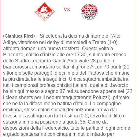
Si celebra la decima di ritorno e l’Alto
(Gianluca Ricci) –
Adige, vittorioso nel derby di mercoledi a Trento (1-0),
affronta domani una nuova trasferta. Questa volta a
Piacenza, calcio d’inizio alle ore 17.30, sul manto erboso
dello Stadio Leonardo Garilli. Archiviate 28 partite, i
biancorossi comandano solitari il girone A con 70 punti (21
vittorie e sette pareggi), dieci in più del Padova che rimane
la più diretta tra le inseguitrici. Unica squadra imbattuta tra
tutti i campionati professionistici italiani, quella di Javorcic
ha sin qui messo a segno 37 reti subendone appena sei (22
i clean sheets per il neo-trentaquattrenne Poluzzi), primato
che ne fa la difesa meno battuta d’Italia. La compagine
emiliana, stessi colori sociali dei bolzanini, arriva dal
rovescio casalingo con la Triestina (0-2, terzo ko di fila) e
staziona in nona posizione a quota 35. Come da
disposizioni della Federcalcio, tutte le partite di ogni ordine
e grado scatteranno con cinque minuti di ritardo per