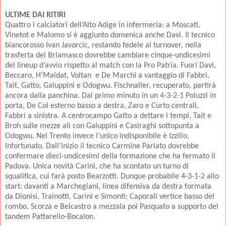
ULTIME DAI RITIRI
Quattro i calciatori dell’Alto Adige in infermeria: a Moscati,
Vinetot e Malomo si è aggiunto domenica anche Davi. Il tecnico
biancorosso Ivan Javorcic, restando fedele al turnover, nella
trasferta del Briamasco dovrebbe cambiare cinque-undicesimi
del lineup d’avvio rispetto al match con la Pro Patria. Fuori Davi,
Beccaro, H’Maidat, Voltan e De Marchi a vantaggio di Fabbri,
Tait, Gatto, Galuppini e Odogwu. Fischnaller, recuperato, partirà
ancora dalla panchina. Dal primo minuto in un 4-3-2-1 Poluzzi in
porta, De Col esterno basso a destra, Zaro e Curto centrali,
Fabbri a sinistra. A centrocampo Gatto a dettare i tempi, Tait e
Broh sulle mezze ali con Galuppini e Casiraghi sottopunta a
Odogwu. Nel Trento invece l’unico indisponibile è Izzillo,
infortunato. Dall’inizio il tecnico Carmine Parlato dovrebbe
confermare dieci-undicesimi della formazione che ha fermato il
Padova. Unica novità Carini, che ha scontato un turno di
squalifica, cui farà posto Bearzotti. Dunque probabile 4-3-1-2 allo
start: davanti a Marchegiani, linea difensiva da destra formata
da Dionisi, Trainotti, Carini e Simonti; Caporali vertice basso del
rombo, Scorza e Belcastro a mezzala poi Pasquato a supporto del
tandem Pattarello-Bocalon.