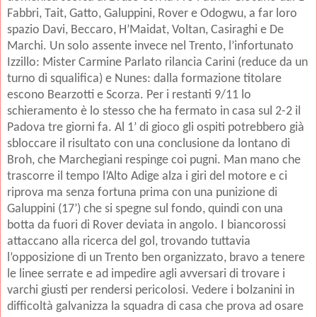
Fabbri, Tait, Gatto, Galuppini, Rover e Odogwu, a far loro
spazio Davi, Beccaro, H’Maidat, Voltan, Casiraghi e De
Marchi. Un solo assente invece nel Trento, l’infortunato
Izzillo: Mister Carmine Parlato rilancia Carini (reduce da un
turno di squalifica) e Nunes: dalla formazione titolare
escono Bearzotti e Scorza. Per i restanti 9/11 lo
schieramento è lo stesso che ha fermato in casa sul 2-2 il
Padova tre giorni fa. Al 1’ di gioco gli ospiti potrebbero già
sbloccare il risultato con una conclusione da lontano di
Broh, che Marchegiani respinge coi pugni. Man mano che
trascorre il tempo l’Alto Adige alza i giri del motore e ci
riprova ma senza fortuna prima con una punizione di
Galuppini (17’) che si spegne sul fondo, quindi con una
botta da fuori di Rover deviata in angolo. I biancorossi
attaccano alla ricerca del gol, trovando tuttavia
l’opposizione di un Trento ben organizzato, bravo a tenere
le linee serrate e ad impedire agli avversari di trovare i
varchi giusti per rendersi pericolosi. Vedere i bolzanini in
difficoltà galvanizza la squadra di casa che prova ad osare