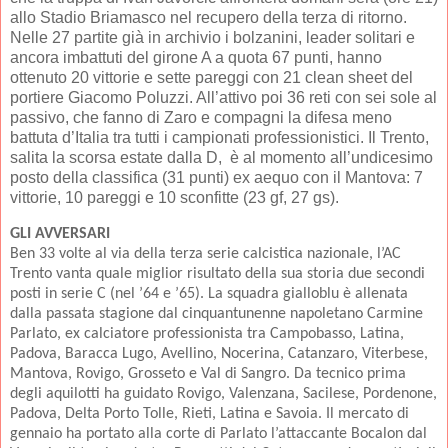
allo Stadio Briamasco nel recupero della terza di ritorno.
Nelle 27 partite già in archivio i bolzanini, leader solitari e
ancora imbattuti del girone A a quota 67 punti, hanno
ottenuto 20 vittorie e sette pareggi con 21 clean sheet del
portiere Giacomo Poluzzi. All’attivo poi 36 reti con sei sole al
passivo, che fanno di Zaro e compagni la difesa meno
battuta d’Italia tra tutti i campionati professionistici. Il Trento,
salita la scorsa estate dalla D, è al momento all’undicesimo
posto della classifica (31 punti) ex aequo con il Mantova: 7
vittorie, 10 pareggi e 10 sconfitte (23 gf, 27 gs).
GLI AVVERSARI
Ben 33 volte al via della terza serie calcistica nazionale, l’AC
Trento vanta quale miglior risultato della sua storia due secondi
posti in serie C (nel ’64 e ’65). La squadra gialloblu è allenata
dalla passata stagione dal cinquantunenne napoletano Carmine
Parlato, ex calciatore professionista tra Campobasso, Latina,
Padova, Baracca Lugo, Avellino, Nocerina, Catanzaro, Viterbese,
Mantova, Rovigo, Grosseto e Val di Sangro. Da tecnico prima
degli aquilotti ha guidato Rovigo, Valenzana, Sacilese, Pordenone,
Padova, Delta Porto Tolle, Rieti, Latina e Savoia. Il mercato di
gennaio ha portato alla corte di Parlato l’attaccante Bocalon dal