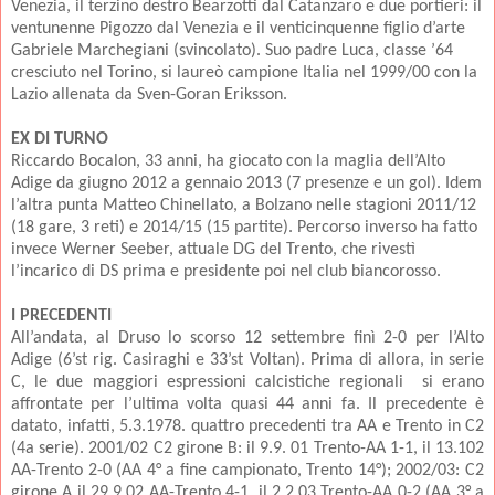
Venezia, il terzino destro Bearzotti dal Catanzaro e due portieri: il
ventunenne Pigozzo dal Venezia e il venticinquenne figlio d’arte
Gabriele Marchegiani (svincolato). Suo padre Luca, classe ’64
cresciuto nel Torino, si laureò campione Italia nel 1999/00 con la
Lazio allenata da Sven-Goran Eriksson.
EX DI TURNO
Riccardo Bocalon, 33 anni, ha giocato con la maglia dell’Alto
Adige da giugno 2012 a gennaio 2013 (7 presenze e un gol). Idem
l’altra punta Matteo Chinellato, a Bolzano nelle stagioni 2011/12
(18 gare, 3 reti) e 2014/15 (15 partite). Percorso inverso ha fatto
invece Werner Seeber, attuale DG del Trento, che rivestì
l’incarico di DS prima e presidente poi nel club biancorosso.
I PRECEDENTI
All’andata, al Druso lo scorso 12 settembre finì 2-0 per l’Alto
Adige (6’st rig. Casiraghi e 33’st Voltan). Prima di allora, in serie
C, le due maggiori espressioni calcistiche regionali si erano
affrontate per l’ultima volta quasi 44 anni fa. Il precedente è
datato, infatti, 5.3.1978. quattro precedenti tra AA e Trento in C2
(4a serie). 2001/02 C2 girone B: il 9.9. 01 Trento-AA 1-1, il 13.102
AA-Trento 2-0 (AA 4° a fine campionato, Trento 14°); 2002/03: C2
girone A il 29.9.02 AA-Trento 4-1, il 2.2.03 Trento-AA 0-2 (AA 3° a