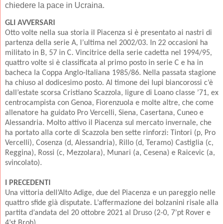
chiedere la pace in Ucraina.
GLI AVVERSARI
Otto volte nella sua storia il Piacenza si è presentato ai nastri di
partenza della serie A, l’ultima nel 2002/03. In 22 occasioni ha
militato in B, 57 in C. Vincitrice della serie cadetta nel 1994/95,
quattro volte si è classificata al primo posto in serie C e ha in
bacheca la Coppa Anglo-Italiana 1985/86. Nella passata stagione
ha chiuso al dodicesimo posto. Al timone dei lupi biancorossi c’è
dall’estate scorsa Cristiano Scazzola, ligure di Loano classe ’71, ex
centrocampista con Genoa, Fiorenzuola e molte altre, che come
allenatore ha guidato Pro Vercelli, Siena, Casertana, Cuneo e
Alessandria. Molto attivo il Piacenza sul mercato invernale, che
ha portato alla corte di Scazzola ben sette rinforzi: Tintori (p, Pro
Vercelli), Cosenza (d, Alessandria), Rillo (d, Teramo) Castiglia (c,
Reggina), Rossi (c, Mezzolara), Munari (a, Cesena) e Raicevic (a,
svincolato).
I PRECEDENTI
Una vittoria dell’Alto Adige, due del Piacenza e un pareggio nelle
quattro sfide già disputate. L’affermazione dei bolzanini risale alla
partita d’andata del 20 ottobre 2021 al Druso (2-0, 7’pt Rover e
4’st Broh).