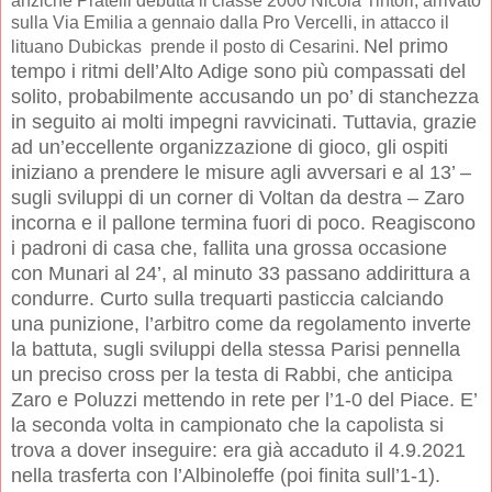
anziché Pratelli debutta il classe 2000 Nicola Tintori, arrivato
sulla Via Emilia a gennaio dalla Pro Vercelli, in attacco il
Nel primo
lituano Dubickas prende il posto di Cesarini.
tempo i ritmi dell’Alto Adige sono più compassati del
solito, probabilmente accusando un po’ di stanchezza
in seguito ai molti impegni ravvicinati. Tuttavia, grazie
ad un’eccellente organizzazione di gioco, gli ospiti
iniziano a prendere le misure agli avversari e al 13’ –
sugli sviluppi di un corner di Voltan da destra – Zaro
incorna e il pallone termina fuori di poco. Reagiscono
i padroni di casa che, fallita una grossa occasione
con Munari al 24’, al minuto 33 passano addirittura a
condurre. Curto sulla trequarti pasticcia calciando
una punizione, l’arbitro come da regolamento inverte
la battuta, sugli sviluppi della stessa Parisi pennella
un preciso cross per la testa di Rabbi, che anticipa
Zaro e Poluzzi mettendo in rete per l’1-0 del Piace. E’
la seconda volta in campionato che la capolista si
trova a dover inseguire: era già accaduto il 4.9.2021
nella trasferta con l’Albinoleffe (poi finita sull’1-1).