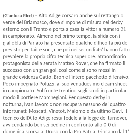
Alto Adige corsaro anche sul rettangolo
(Gianluca Ricci) –
verde del Briamasco, dove s’impone di misura nel derby
esterno con il Trento e porta a casa la vittoria numero 21
in campionato. Almeno nel primo tempo, la sfida con i
gialloblu di Parlato ha presentato qualche difficoltà più del
previsto per Tait e soci, che poi nei secondi 45’ hanno fatto
prevalere la propria cifra tecnica superiore. Straordinario
protagonista della serata Matteo Rover, che ha firmato il
successo con un gran gol, così come si sono messi in
grande evidenza Gatto, Broh e l’intero pacchetto difensivo.
Poco impegnato Poluzzi, al suo ventiduesimo cleam sheet
in campionato. Sul fronte trentino sugli scudi in particolar
modo il portiere Marchegiani. Per questo derby in
notturna, Ivan Javorcic non recupera nessuno dei quattro
infortunati: Moscati, Vinetot, Malomo e da ultimo Davi. Il
tecnico dell’Alto Adige resta fedele alla legge del turnover,
avvicendando ben sei pedine in confronto allo 0-0 di
domenica scorsa al Druso con la Pro Patria. Giocano dal 1’