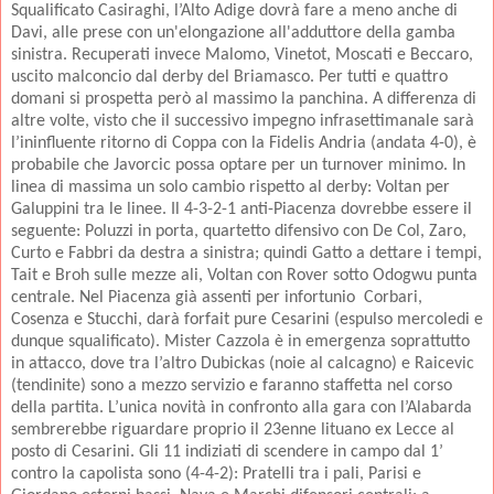
Squalificato Casiraghi, l’Alto Adige dovrà fare a meno anche di
Davi, alle prese con un'elongazione all'adduttore della gamba
sinistra. Recuperati invece Malomo, Vinetot, Moscati e Beccaro,
uscito malconcio dal derby del Briamasco. Per tutti e quattro
domani si prospetta però al massimo la panchina. A differenza di
altre volte, visto che il successivo impegno infrasettimanale sarà
l’ininfluente ritorno di Coppa con la Fidelis Andria (andata 4-0), è
probabile che Javorcic possa optare per un turnover minimo. In
linea di massima un solo cambio rispetto al derby: Voltan per
Galuppini tra le linee. Il 4-3-2-1 anti-Piacenza dovrebbe essere il
seguente: Poluzzi in porta, quartetto difensivo con De Col, Zaro,
Curto e Fabbri da destra a sinistra; quindi Gatto a dettare i tempi,
Tait e Broh sulle mezze ali, Voltan con Rover sotto Odogwu punta
centrale. Nel Piacenza già assenti per infortunio Corbari,
Cosenza e Stucchi, darà forfait pure Cesarini (espulso mercoledi e
dunque squalificato). Mister Cazzola è in emergenza soprattutto
in attacco, dove tra l’altro Dubickas (noie al calcagno) e Raicevic
(tendinite) sono a mezzo servizio e faranno staffetta nel corso
della partita. L’unica novità in confronto alla gara con l’Alabarda
sembrerebbe riguardare proprio il 23enne lituano ex Lecce al
posto di Cesarini. Gli 11 indiziati di scendere in campo dal 1’
contro la capolista sono (4-4-2): Pratelli tra i pali, Parisi e