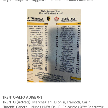
TRENTO-ALTO ADIGE 0-1
TRENTO (4-3-1-2):
Marchegiani; Dionisi, Trainotti, Carini,
Simonti; Caporali, Nunes (13’st Osuji), Belcastro (28’st Bearzotti);