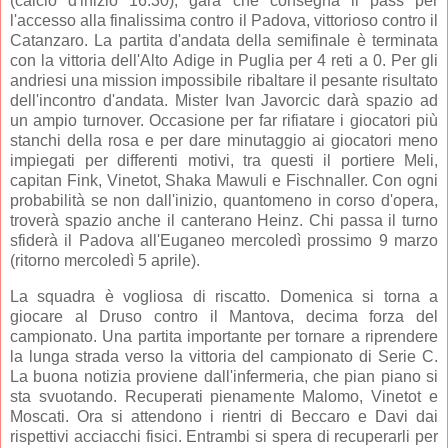
(calcio d'inizio 16:30), gara che consegna il pass per
l'accesso alla finalissima contro il Padova, vittorioso contro il
Catanzaro. La partita d'andata della semifinale è terminata
con la vittoria dell'Alto Adige in Puglia per 4 reti a 0. Per gli
andriesi una mission impossibile ribaltare il pesante risultato
dell'incontro d'andata. Mister Ivan Javorcic darà spazio ad
un ampio turnover. Occasione per far rifiatare i giocatori più
stanchi della rosa e per dare minutaggio ai giocatori meno
impiegati per differenti motivi, tra questi il portiere Meli,
capitan Fink, Vinetot, Shaka Mawuli e Fischnaller. Con ogni
probabilità se non dall'inizio, quantomeno in corso d'opera,
troverà spazio anche il canterano Heinz. Chi passa il turno
sfiderà il Padova all'Euganeo mercoledì prossimo 9 marzo
(ritorno mercoledì 5 aprile).
La squadra è vogliosa di riscatto. Domenica si torna a
giocare al Druso contro il Mantova, decima forza del
campionato. Una partita importante per tornare a riprendere
la lunga strada verso la vittoria del campionato di Serie C.
La buona notizia proviene dall'infermeria, che pian piano si
sta svuotando. Recuperati pienamente Malomo, Vinetot e
Moscati. Ora si attendono i rientri di Beccaro e Davi dai
rispettivi acciacchi fisici. Entrambi si spera di recuperarli per