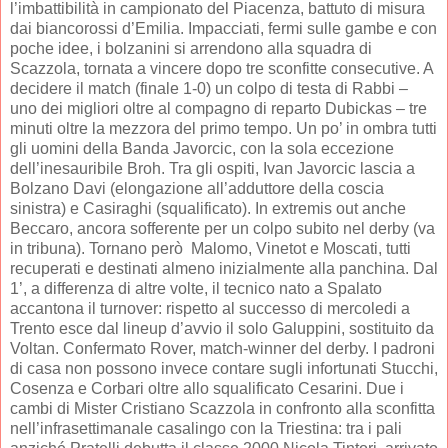
l’imbattibilità in campionato del Piacenza, battuto di misura
dai biancorossi d’Emilia. Impacciati, fermi sulle gambe e con
poche idee, i bolzanini si arrendono alla squadra di
Scazzola, tornata a vincere dopo tre sconfitte consecutive. A
decidere il match (finale 1-0) un colpo di testa di Rabbi –
uno dei migliori oltre al compagno di reparto Dubickas – tre
minuti oltre la mezzora del primo tempo. Un po’ in ombra tutti
gli uomini della Banda Javorcic, con la sola eccezione
dell’inesauribile Broh. Tra gli ospiti, Ivan Javorcic lascia a
Bolzano Davi (elongazione all’adduttore della coscia
sinistra) e Casiraghi (squalificato). In extremis out anche
Beccaro, ancora sofferente per un colpo subito nel derby (va
in tribuna). Tornano però Malomo, Vinetot e Moscati, tutti
recuperati e destinati almeno inizialmente alla panchina. Dal
1’, a differenza di altre volte, il tecnico nato a Spalato
accantona il turnover: rispetto al successo di mercoledi a
Trento esce dal lineup d’avvio il solo Galuppini, sostituito da
Voltan. Confermato Rover, match-winner del derby. I padroni
di casa non possono invece contare sugli infortunati Stucchi,
Cosenza e Corbari oltre allo squalificato Cesarini. Due i
cambi di Mister Cristiano Scazzola in confronto alla sconfitta
nell’infrasettimanale casalingo con la Triestina: tra i pali