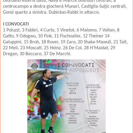
Giordano esterni bassi, Nava e Marchi difensori centrali; a
centrocampo a destra giocherà Munari, Castiglia-Suljic centrali,
Gonzi quarto a sinistra. Dubickas-Rabbi in attacco.
I CONVOCATI
1 Poluzzi, 3 Fabbri, 4 Curto, 5 Vinetot, 6 Malomo, 7 Voltan, 8
Gatto, 9 Odogwu, 10 Fink, 11 Fischnaller, 12 Theiner 14
Galuppini, 15 Broh, 18 Rover, 19 Zaro, 20 Shaka-Mawuli, 21 Tait,
22 Meli, 23 Moscati, 25 Heinz, 26 De Col, 28 H’Maidat, 29
Dregan, 30 Beccaro, 37 De Marchi.