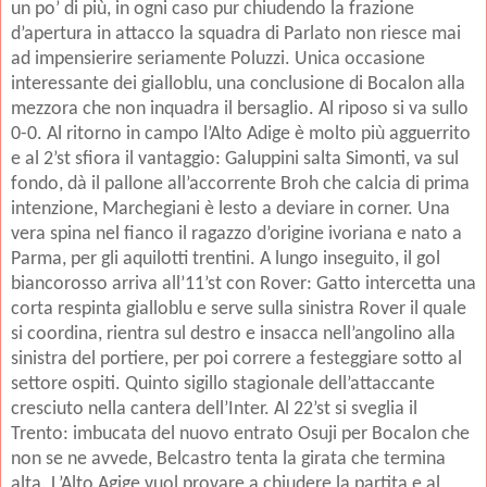
un po’ di più, in ogni caso pur chiudendo la frazione
d’apertura in attacco la squadra di Parlato non riesce mai
ad impensierire seriamente Poluzzi. Unica occasione
interessante dei gialloblu, una conclusione di Bocalon alla
mezzora che non inquadra il bersaglio. Al riposo si va sullo
0-0. Al ritorno in campo l’Alto Adige è molto più agguerrito
e al 2’st sfiora il vantaggio: Galuppini salta Simonti, va sul
fondo, dà il pallone all’accorrente Broh che calcia di prima
intenzione, Marchegiani è lesto a deviare in corner. Una
vera spina nel fianco il ragazzo d’origine ivoriana e nato a
Parma, per gli aquilotti trentini. A lungo inseguito, il gol
biancorosso arriva all’11’st con Rover: Gatto intercetta una
corta respinta gialloblu e serve sulla sinistra Rover il quale
si coordina, rientra sul destro e insacca nell’angolino alla
sinistra del portiere, per poi correre a festeggiare sotto al
settore ospiti. Quinto sigillo stagionale dell’attaccante
cresciuto nella cantera dell’Inter. Al 22’st si sveglia il
Trento: imbucata del nuovo entrato Osuji per Bocalon che
non se ne avvede, Belcastro tenta la girata che termina
alta. L’Alto Agige vuol provare a chiudere la partita e al