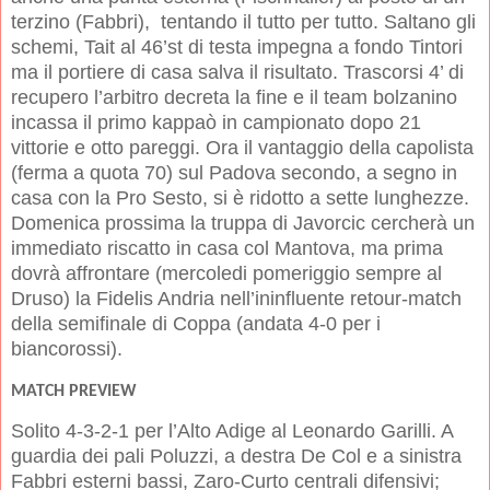
terzino (Fabbri),
tentando il tutto per tutto. Saltano gli
schemi, Tait al 46’st di testa impegna a fondo Tintori
ma il portiere di casa salva il risultato. Trascorsi 4’ di
recupero l’arbitro decreta la fine e il team bolzanino
incassa il primo kappaò in campionato dopo 21
vittorie e otto pareggi. Ora il vantaggio della capolista
(ferma a quota 70) sul Padova secondo, a segno in
casa con la Pro Sesto, si è ridotto a sette lunghezze.
Domenica prossima la truppa di Javorcic cercherà un
immediato riscatto in casa col Mantova, ma prima
dovrà affrontare (mercoledi pomeriggio sempre al
Druso) la Fidelis Andria nell’ininfluente retour-match
della semifinale di Coppa (andata 4-0 per i
biancorossi).
MATCH PREVIEW
Solito 4-3-2-1 per l’Alto Adige al Leonardo Garilli. A
guardia dei pali Poluzzi, a destra De Col e a sinistra
Fabbri esterni bassi, Zaro-Curto centrali difensivi;