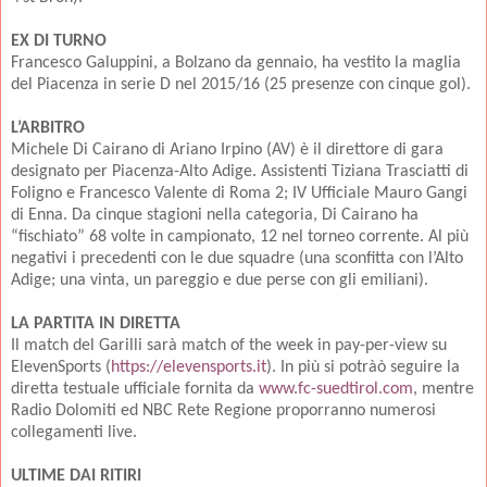
EX DI TURNO
Francesco Galuppini, a Bolzano da gennaio, ha vestito la maglia
del Piacenza in serie D nel 2015/16 (25 presenze con cinque gol).
L’ARBITRO
Michele Di Cairano di Ariano Irpino (AV) è il direttore di gara
designato per Piacenza-Alto Adige. Assistenti Tiziana Trasciatti di
Foligno e Francesco Valente di Roma 2; IV Ufficiale Mauro Gangi
di Enna. Da cinque stagioni nella categoria, Di Cairano ha
“fischiato” 68 volte in campionato, 12 nel torneo corrente. Al più
negativi i precedenti con le due squadre (una sconfitta con l’Alto
Adige; una vinta, un pareggio e due perse con gli emiliani).
LA PARTITA IN DIRETTA
Il match del Garilli sarà match of the week in pay-per-view su
ElevenSports (
https://elevensports.it
). In più si potràò seguire la
diretta testuale ufficiale fornita da
www.fc-suedtirol.com
, mentre
Radio Dolomiti ed NBC Rete Regione proporranno numerosi
collegamenti live.
ULTIME DAI RITIRI