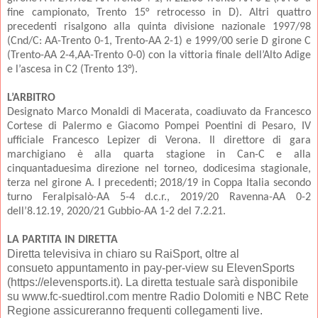
fine campionato, Trento 15° retrocesso in D). Altri quattro
precedenti risalgono alla quinta divisione nazionale 1997/98
(Cnd/C: AA-Trento 0-1, Trento-AA 2-1) e 1999/00 serie D girone C
(Trento-AA 2-4,AA-Trento 0-0) con la vittoria finale dell’Alto Adige
e l’ascesa in C2 (Trento 13°).
L’ARBITRO
Designato Marco Monaldi di Macerata, coadiuvato da Francesco
Cortese di Palermo e Giacomo Pompei Poentini di Pesaro, IV
ufficiale Francesco Lepizer di Verona. Il direttore di gara
marchigiano è alla quarta stagione in Can-C e alla
cinquantaduesima direzione nel torneo, dodicesima stagionale,
terza nel girone A. I precedenti; 2018/19 in Coppa Italia secondo
turno Feralpisalò-AA 5-4 d.c.r., 2019/20 Ravenna-AA 0-2
dell’8.12.19, 2020/21 Gubbio-AA 1-2 del 7.2.21.
LA PARTITA IN DIRETTA
Diretta televisiva in chiaro su RaiSport,
oltre al
consueto appuntamento in pay-per-view su ElevenSports
(https://elevensports.it). La diretta testuale sarà disponibile
su www.fc-suedtirol.com mentre Radio Dolomiti e NBC Rete
Regione assicureranno frequenti collegamenti live.