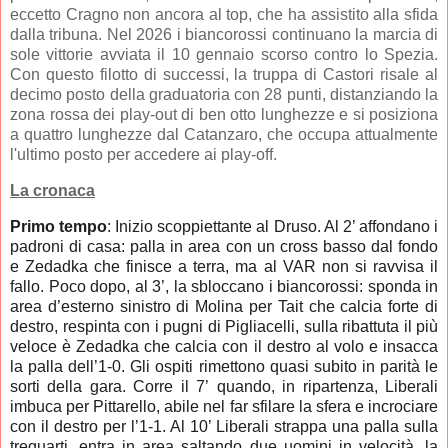
eccetto Cragno non ancora al top, che ha assistito alla sfida
dalla tribuna. Nel 2026 i biancorossi continuano la marcia di
sole vittorie avviata il 10 gennaio scorso contro lo Spezia.
Con questo filotto di successi, la truppa di Castori risale al
decimo posto della graduatoria con 28 punti, distanziando la
zona rossa dei play-out di ben otto lunghezze e si posiziona
a quattro lunghezze dal Catanzaro, che occupa attualmente
l'ultimo posto per accedere ai play-off.
La cronaca
Primo tempo
: Inizio scoppiettante al Druso. Al 2’ affondano i
padroni di casa: palla in area con un cross basso dal fondo
e Zedadka che finisce a terra, ma al VAR non si ravvisa il
fallo. Poco dopo,
al 3’, la sbloccano i biancorossi
: sponda in
area d’esterno sinistro di Molina per Tait che calcia forte di
destro, respinta con i pugni di Pigliacelli, sulla ribattuta il più
veloce è
Zedadka che calcia con il destro al volo e insacca
la palla dell’1-0
. Gli ospiti rimettono quasi subito in parità le
sorti della gara. Corre
il 7’
quando, in ripartenza, Liberali
imbuca per
Pittarello, abile nel far sfilare la sfera e incrociare
con il destro per l’1-1
. Al 10’ Liberali strappa una palla sulla
trequarti, entra in area saltando due uomini in velocità, la