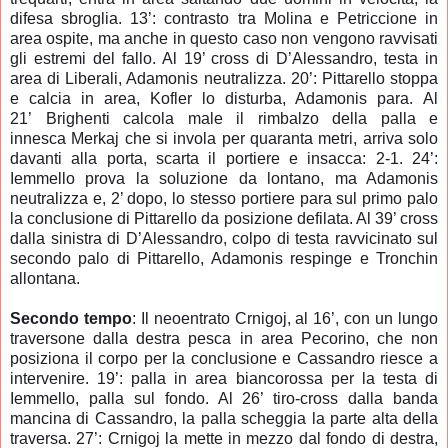
difesa sbroglia. 13’: contrasto tra Molina e Petriccione in
area ospite, ma anche in questo caso non vengono ravvisati
gli estremi del fallo. Al 19’ cross di D’Alessandro, testa in
area di Liberali, Adamonis neutralizza. 20’: Pittarello stoppa
e calcia in area, Kofler lo disturba, Adamonis para.
Al
21’
Brighenti calcola male il rimbalzo della palla e
innesca
Merkaj che si invola per quaranta metri, arriva solo
davanti alla porta, scarta il portiere e insacca: 2-1
. 24’:
Iemmello prova la soluzione da lontano, ma Adamonis
neutralizza e, 2’ dopo, lo stesso portiere para sul primo palo
la conclusione di Pittarello da posizione defilata. Al 39’ cross
dalla sinistra di D’Alessandro, colpo di testa ravvicinato sul
secondo palo di Pittarello, Adamonis respinge e Tronchin
allontana.
Secondo tempo
: Il neoentrato Crnigoj, al 16’, con un lungo
traversone dalla destra pesca in area Pecorino, che non
posiziona il corpo per la conclusione e Cassandro riesce a
intervenire. 19’: palla in area biancorossa per la testa di
Iemmello, palla sul fondo. Al 26’ tiro-cross dalla banda
mancina di Cassandro, la palla scheggia la parte alta della
traversa.
27’: Crnigoj la mette in mezzo dal fondo di destra,