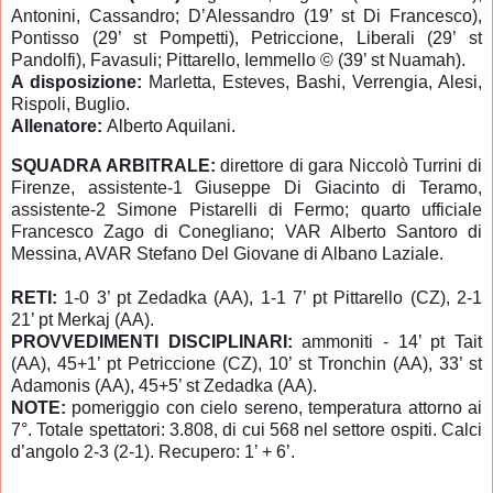
Antonini, Cassandro; D’Alessandro (19’ st Di Francesco),
Pontisso (29’ st Pompetti), Petriccione, Liberali (29’ st
Pandolfi), Favasuli; Pittarello, Iemmello © (39’ st Nuamah).
A disposizione:
Marletta, Esteves, Bashi, Verrengia, Alesi,
Rispoli, Buglio.
Allenatore:
Alberto Aquilani.
SQUADRA ARBITRALE:
direttore di gara Niccolò Turrini di
Firenze, assistente-1 Giuseppe Di Giacinto di Teramo,
assistente-2 Simone Pistarelli di Fermo; quarto ufficiale
Francesco Zago di Conegliano; VAR Alberto Santoro di
Messina, AVAR Stefano Del Giovane di Albano Laziale.
RETI:
1-0 3’ pt Zedadka (AA), 1-1 7’ pt Pittarello (CZ), 2-1
21’ pt Merkaj (AA).
PROVVEDIMENTI DISCIPLINARI:
ammoniti - 14’ pt Tait
(AA), 45+1’ pt Petriccione (CZ), 10’ st Tronchin (AA), 33’ st
Adamonis (AA), 45+5’ st Zedadka (AA).
NOTE:
pomeriggio con cielo sereno, temperatura attorno ai
7°. Totale spettatori: 3.808, di cui 568 nel settore ospiti. Calci
d’angolo 2-3 (2-1). Recupero: 1’ + 6’.