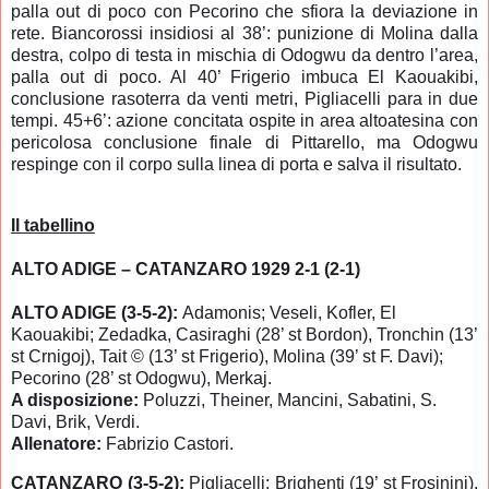
palla out di poco con Pecorino che sfiora la deviazione in
rete.
Biancorossi insidiosi al 38’: punizione di Molina dalla
destra, colpo di testa in mischia di Odogwu da dentro l’area,
palla out di poco. Al 40’ Frigerio imbuca El Kaouakibi,
conclusione rasoterra da venti metri, Pigliacelli para in due
tempi. 45+6’: azione concitata ospite in area altoatesina con
pericolosa conclusione finale di Pittarello, ma
Odogwu
respinge con il corpo sulla linea di porta e salva il risultato
.
Il tabellino
ALTO ADIGE – CATANZARO 1929 2-1 (2-1)
ALTO ADIGE (3-5-2):
Adamonis; Veseli, Kofler, El
Kaouakibi; Zedadka, Casiraghi (28’ st Bordon), Tronchin (13’
st Crnigoj), Tait © (13’ st Frigerio), Molina (39’ st F. Davi);
Pecorino (28’ st Odogwu), Merkaj.
A disposizione:
Poluzzi, Theiner, Mancini, Sabatini, S.
Davi, Brik, Verdi.
Allenatore:
Fabrizio Castori.
CATANZARO (3-5-2):
Pigliacelli; Brighenti (19’ st Frosinini),