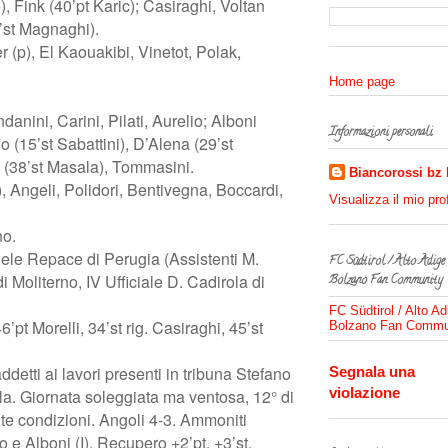
), Fink (40’pt Karic); Casiraghi, Voltan
8’st Magnaghi).
r (p), El Kaouakibi, Vinetot, Polak,
Home page
danini, Carini, Pilati, Aurelio; Alboni
Informazioni personali
 (15’st Sabattini), D’Alena (29’st
 (38’st Masala), Tommasini.
Biancorossi bz
), Angeli, Polidori, Bentivegna, Boccardi,
Visualizza il mio pro
no.
e Repace di Perugia (Assistenti M.
FC Südtirol / Alto Adige
i Moliterno, IV Ufficiale D. Cadirola di
Bolzano Fan Community
FC Südtirol / Alto Ad
6’pt Morelli, 34’st rig. Casiraghi, 45’st
Bolzano Fan Commu
addetti ai lavori presenti in tribuna Stefano
Segnala una
violazione
lla. Giornata soleggiata ma ventosa, 12° di
ete condizioni. Angoli 4-3. Ammoniti
 e Alboni (I). Recupero +2’pt, +3’st.