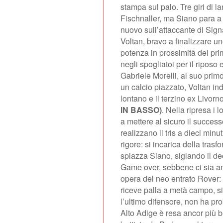
stampa sul palo. Tre giri di la
Fischnaller, ma Siano para a 
nuovo sull’attaccante di Signa
Voltan, bravo a finalizzare 
potenza in prossimità del pri
negli spogliatoi per il riposo 
Gabriele Morelli, al suo primo 
un calcio piazzato, Voltan ind
lontano e il terzino ex Livo
IN BASSO)
. Nella ripresa i 
a mettere al sicuro il succes
realizzano il tris a dieci minu
rigore: si incarica della tra
spiazza Siano, siglando il de
Game over, sebbene ci sia an
opera del neo entrato Rover: 
riceve palla a metà campo, si 
l’ultimo difensore, non ha pr
Alto Adige è resa ancor più 