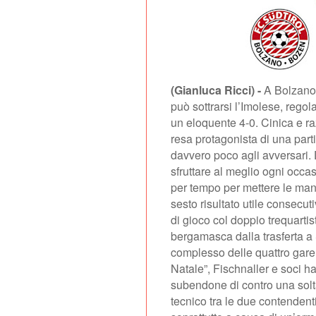
(Gianluca Ricci) -
A Bolzano 
può sottrarsi l’Imolese, regol
un eloquente 4-0. Cinica e ra
resa protagonista di una par
davvero poco agli avversari. 
sfruttare al meglio ogni occa
per tempo per mettere le mani
sesto risultato utile consecut
di gioco col doppio trequartis
bergamasca dalla trasferta a
complesso delle quattro gare
Natale”, Fischnaller e soci han
subendone di contro una solta
tecnico tra le due contendent