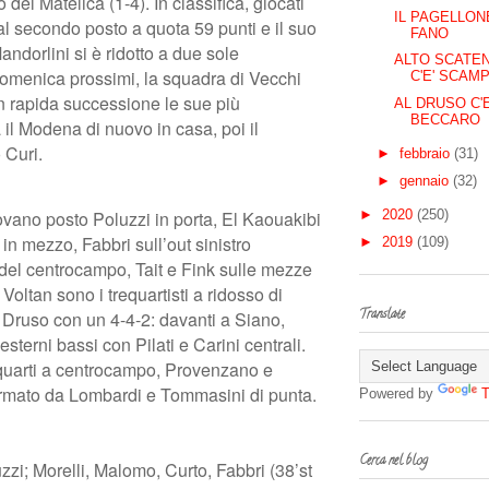
del Matelica (1-4). In classifica, giocati
IL PAGELLONE
 al secondo posto a quota 59 punti e il suo
FANO
andorlini si è ridotto a due sole
ALTO SCATEN
omenica prossimi, la squadra di Vecchi
C'E' SCAM
n rapida successione le sue più
AL DRUSO C'E
BECCARO
 il Modena di nuovo in casa, poi il
 Curi.
►
febbraio
(31)
►
gennaio
(32)
rovano posto Poluzzi in porta, El Kaouakibi
►
2020
(250)
in mezzo, Fabbri sull’out sinistro
►
2019
(109)
 del centrocampo, Tait e Fink sulle mezze
 Voltan sono i trequartisti a ridosso di
Translate
l Druso con un 4-4-2: davanti a Siano,
sterni bassi con Pilati e Carini centrali.
quarti a centrocampo, Provenzano e
rmato da Lombardi e Tommasini di punta.
Powered by
T
Cerca nel blog
zi; Morelli, Malomo, Curto, Fabbri (38’st