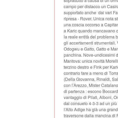
soprattutto a causa di un’orma
campo per distacco un Casira
supportato anche
dai vari Fa
ripresa - Rover. Unica nota st
una coscia occorso a Capitan
a Karic quando mancavano cin
la reale entità del problema 
gli accertamenti strumentali. 
Odogwu e Gatto, Gatto e Mar
panchina. Nove-undicesimi del
Mantova: unica novità Morelli
terzino destro e Fink per Kar
contrario fare a meno di Torras
(Della Giovanna, Rinaldi, Sall
con l’Arezzo, Mister Catalano
di partenza : escono Boccardi
vantaggio di Pilati, Alboni, 
dal consueto 4-3-3 ad un più 
l’Alto Adige ha già una gran
traversone dalla mancina di F