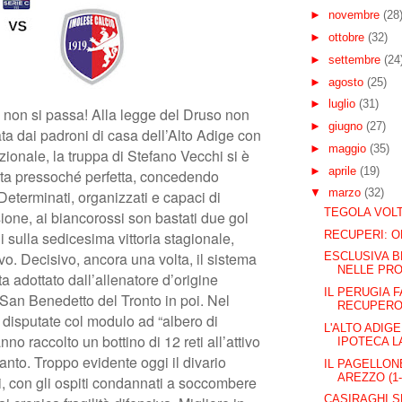
►
novembre
(28
►
ottobre
(32)
►
settembre
(24
►
agosto
(25)
►
luglio
(31)
non si passa! Alla legge del Druso non
►
giugno
(27)
ata dai padroni di casa dell’Alto Adige con
►
maggio
(35)
zionale, la truppa di Stefano Vecchi si è
►
aprile
(19)
tita pressoché perfetta, concedendo
▼
marzo
(32)
Determinati, organizzati e capaci di
TEGOLA VOLT
sione, ai biancorossi son bastati due gol
RECUPERI: 
 sulla sedicesima vittoria stagionale,
ivo. Decisivo, ancora una volta, il sistema
ESCLUSIVA B
NELLE PRO
ta adottato dall’allenatore d’origine
IL PERUGIA F
 San Benedetto del Tronto in poi. Nel
RECUPER
 disputate col modulo ad “albero di
L'ALTO ADIGE
no raccolto un bottino di 12 reti all’attivo
IPOTECA LA
nto. Troppo evidente oggi il divario
IL PAGELLONE
AREZZO (1-
i, con gli ospiti condannati a soccombere
CASIRAGHI 