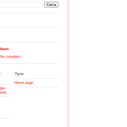
 News
filo completo
 -
Pagine
Home page
ige -
nity