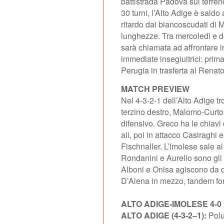
battistrada Padova sul terreno 
30 turni, l’Alto Adige è saldo
ritardo dai biancoscudati di M
lunghezze. Tra mercoledì e d
sarà chiamata ad affrontare i
immediate insegiuitrici: prima
Perugia in trasferta al Renato
MATCH PREVIEW
Nel 4-3-2-1 dell’Alto Adige t
terzino destro, Malomo-Curto 
difensivo. Greco ha le chiavi
ali, poi in attacco Casiraghi e
Fischnaller. L’Imolese sale a
Rondanini e Aurelio sono gli e
Alboni e Onisa agiscono da 
D’Alena in mezzo, tandem fo
ALTO ADIGE-IMOLESE 4-0
ALTO ADIGE (4-3-2–1):
Poluz