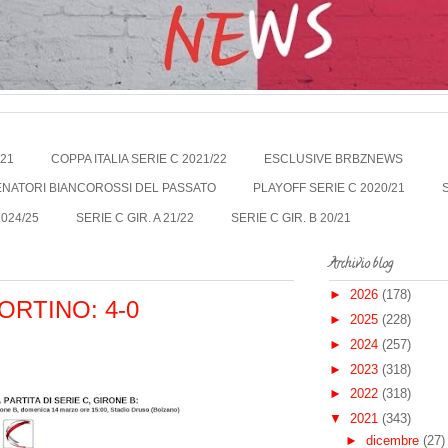
021
COPPA ITALIA SERIE C 2021/22
ESCLUSIVE BRBZNEWS
LENATORI BIANCOROSSI DEL PASSATO
PLAYOFF SERIE C 2020/21
2024/25
SERIE C GIR. A 21/22
SERIE C GIR. B 20/21
Archivio blog
►
2026
(178)
ORTINO: 4-0
►
2025
(228)
►
2024
(257)
►
2023
(318)
►
2022
(318)
▼
2021
(343)
►
dicembre
(27)