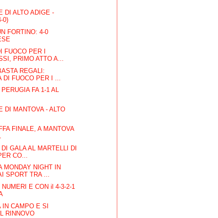
A
 DI ALTO ADIGE -
-0)
UN FORTINO: 4-0
ESE
I FUOCO PER I
SI, PRIMO ATTO A...
BASTA REGALI:
DI FUOCO PER I ...
 PERUGIA FA 1-1 AL
E DI MANTOVA - ALTO
FFA FINALE, A MANTOVA
1
DI GALA AL MARTELLI DI
ER CO...
 MONDAY NIGHT IN
I SPORT TRA ...
NUMERI E CON il 4-3-2-1
A
 IN CAMPO E SI
AL RINNOVO