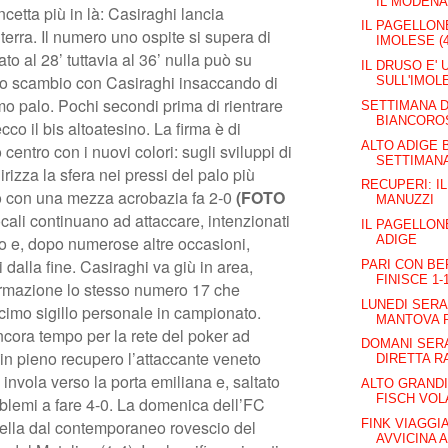
IL MODEN
ncetta più in là: Casiraghi lancia
IL PAGELLONE
terra. Il numero uno ospite si supera di
IMOLESE (4
to al 28’ tuttavia al 36’ nulla può su
IL DRUSO E' 
uno scambio con Casiraghi insaccando di
SULL'IMOL
mo palo. Pochi secondi prima di rientrare
SETTIMANA D
BIANCOROS
ecco il bis altoatesino. La firma è di
ALTO ADIGE 
centro con i nuovi colori: sugli sviluppi di
SETTIMANA 
irizza la sfera nei pressi del palo più
RECUPERI: IL
rno con una mezza acrobazia fa 2-0
(FOTO
MANUZZI
locali continuano ad attaccare, intenzionati
IL PAGELLON
ADIGE
so e, dopo numerose altre occasioni,
ti dalla fine. Casiraghi va giù in area,
PARI CON BE
FINISCE 1-
sformazione lo stesso numero 17 che
LUNEDI SERA 
cimo sigillo personale in campionato.
MANTOVA P
cora tempo per la rete del poker ad
DOMANI SERA
in pieno recupero l’attaccante veneto
DIRETTA RA
invola verso la porta emiliana e, saltato
ALTO GRANDI 
FISCH VOL
oblemi a fare 4-0. La domenica dell’FC
FINK VIAGGIA
bella dal contemporaneo rovescio del
AVVICINA 