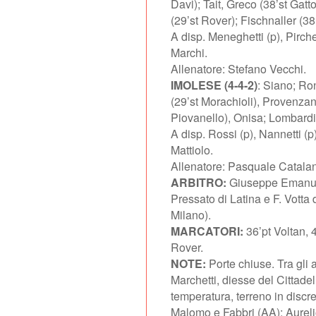
Davi); Tait, Greco (38’st Gatto
(29’st Rover); Fischnaller (3
A disp. Meneghetti (p), Pirche
Marchi.
Allenatore: Stefano Vecchi.
IMOLESE (4-4-2)
: Siano; Ron
(29’st Morachioli), Provenzano
Piovanello), Onisa; Lombardi
A disp. Rossi (p), Nannetti (p
Mattiolo.
Allenatore: Pasquale Catala
ARBITRO:
Giuseppe Emanuel
Pressato di Latina e F. Votta d
Milano).
MARCATORI:
36’pt Voltan, 4
Rover.
NOTE:
Porte chiuse. Tra gli 
Marchetti, diesse del Cittade
temperatura, terreno in discr
Malomo e Fabbri (AA); Aurelio