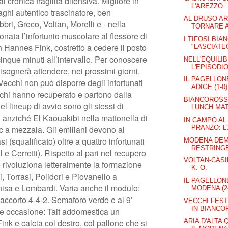
i cronica fragilità difensiva. Migliore in
L'AREZZO
ghi autentico trascinatore, ben
AL DRUSO AR
bbri, Greco, Voltan, Morelli e - nella
TORNARE A
onata l’infortunio muscolare al flessore di
I TIFOSI BI
 Hannes Fink, costretto a cedere il posto
"LASCIATEC
que minuti all’intervallo. Per conoscere
NELL'EQUILIB
L'EPISODI
bisognerà attendere, nei prossimi giorni,
IL PAGELLONE
Vecchi non può disporre degli infortunati
ADIGE (1-0)
chi hanno recuperato e partono dalla
BIANCOROSSI
 lineup di avvio sono gli stessi di
LUNCH MAT
 anziché El Kaouakibi nella mattonella di
IN CAMPO AL 
PRANZO: L'
ic a mezzala. Gli emiliani devono al
i (squalificato) oltre a quattro infortunati
MODENA DEMO
RESTRINGE
 e Cerretti). Rispetto al pari nel recupero
VOLTAN-CASI
 rivoluziona letteralmente la formazione
K. O.
, Torrasi, Polidori e Piovanello a
IL PAGELLONE
Onisa e Lombardi. Varia anche il modulo:
MODENA (2
accorto 4-4-2. Semaforo verde e al 9’
VECCHI FEST
IN BIANCO
de occasione: Tait addomestica un
ARIA D'ALTA
ink e calcia col destro, col pallone che si