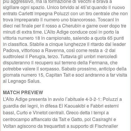
più aggressivo, ma la formazione di Vecchi è brava a
sigillare ogni spazio. Unico brivido al 45’st quando il nuovo
entrato Carletti impegna Poluzzi con un tiro centrale che non
trova impreparato il numero uno biancorosso. Toscani in
dieci nel finale per il rosso a Cherubin e game over dopo tre
minuti di extra time. L’Alto Adige conduce così in porto la
vittoria numero 18 in campionato, salendo a quota 65 punti
in classifica. Stabile a cinque lunghezze il ritardo dal leader
Padova, vittorioso a Ravenna, così come resta a -2 dai
sudtirolesi il Perugia, terzo. Tuttavia gli umbri mercoledì
disputeranno il recupero sul terreno della Fermana, che
potrebbe valere il sorpasso. Sabato prossimo, anticipo della
giornata numero 15, Capitan Tait e soci andranno a far visita
al Legnago Salus.
MATCH PREVIEW
L’Alto Adige presenta in avvio l’abituale 4-3-2-1: Poluzzi a
guardia dei legni, in difesa El Kaouakibi e Fabbri esterni
bassi, Curto e Vinetot centrali. Greco detta i tempi a
centrocampo affiancato da Tait e Gatto, poi Casiraghi e
Voltan agiscono da trequartisti a supporto di Fischnaller