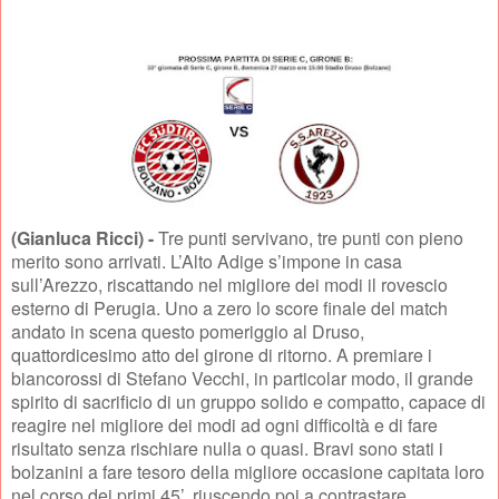
(Gianluca Ricci) -
Tre punti servivano, tre punti con pieno
merito sono arrivati. L’Alto Adige s’impone in casa
sull’Arezzo, riscattando nel migliore dei modi il rovescio
esterno di Perugia. Uno a zero lo score finale del match
andato in scena questo pomeriggio al Druso,
quattordicesimo atto del girone di ritorno. A premiare i
biancorossi di Stefano Vecchi, in particolar modo, il grande
spirito di sacrificio di un gruppo solido e compatto, capace di
reagire nel migliore dei modi ad ogni difficoltà e di fare
risultato senza rischiare nulla o quasi. Bravi sono stati i
bolzanini a fare tesoro della migliore occasione capitata loro
nel corso dei primi 45’, riuscendo poi a contrastare