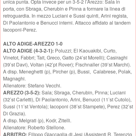
unica punta. Opta invece per un 3-5-2 l’Arezzo: Sala in
porta, con Sbraga, Cherubin e Pinna a formare la linea di
retroguardia. In mezzo Luciani e Sussi quinti, Arini regista,
Di Paolantonio e Benucci interni. Attacco affidato al tandem
Iacoponi-Perez.
ALTO ADIGE-AREZZO 1-0
ALTO ADIGE (4-3-2-1):
Poluzzi; El Kaouakibi, Curto,
Vinetot, Fabbri; Tait, Greco, Gatto (24’st Morelli); Casiraghi
(39’st Davi), Voltan (42’pt Rover); Fischnaller (39’st Marchi).
A disp. Meneghetti (p), Pircher (p), Bussi, Calabrese, Polak,
Magnaghi.
Allenatore: Stefano Vecchi.
AREZZO (3-5-2):
Sala; Sbraga, Cherubin, Pinna; Luciani
(32’st Carletti), Di Paolantonio, Arini, Benucci (11’st Cutolo),
Sussi (11’st Ventola); Iacoponi (38’st Stampete), Perez (32’st
Di Grazia).
A disp. Melgrati (p), Kodr, Zitelli.
Allenatore: Roberto Stellone.
ARBITRO:
Filippo Giaccaglia di Jesi (Assistenti R. Terenzio