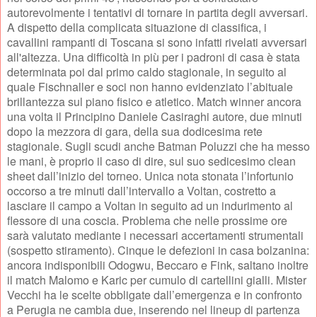
autorevolmente i tentativi di tornare in partita degli avversari.
A dispetto della complicata situazione di classifica, i
cavallini rampanti di Toscana si sono infatti rivelati avversari
all'altezza. Una difficoltà in più per i padroni di casa è stata
determinata poi dal primo caldo stagionale, in seguito al
quale Fischnaller e soci non hanno evidenziato l’abituale
brillantezza sul piano fisico e atletico. Match winner ancora
una volta il Principino Daniele Casiraghi autore, due minuti
dopo la mezzora di gara, della sua dodicesima rete
stagionale. Sugli scudi anche Batman Poluzzi che ha messo
le mani, è proprio il caso di dire, sul suo sedicesimo clean
sheet dall’inizio del torneo. Unica nota stonata l’infortunio
occorso a tre minuti dall’intervallo a Voltan, costretto a
lasciare il campo a Voltan in seguito ad un indurimento al
flessore di una coscia. Problema che nelle prossime ore
sarà valutato mediante i necessari accertamenti strumentali
(sospetto stiramento). Cinque le defezioni in casa bolzanina:
ancora indisponibili Odogwu, Beccaro e Fink, saltano inoltre
il match Malomo e Karic per cumulo di cartellini gialli. Mister
Vecchi ha le scelte obbligate dall’emergenza e in confronto
a Perugia ne cambia due, inserendo nel lineup di partenza