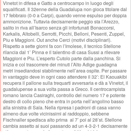
Vinetot in difesa e Gatto a centrocampo in luogo degli
squalificati. Il 32enne della Guadalupa non gioca titolare dal
17 febbraio (0-0 a Carpi), quando venne espulso per doppia
ammonizione. Tuttavia decisamente peggio sta l’Arezzo,
salito in riva all’Isarco senza gli infortunati Bonaccorsi,
Karkalis, Altobelli, Serrotti, Picchi, Belloni, Pesenti, Zuppel,
Piu e Maggioni. Out anche Cerci (motivi disciplinari).
Rispetto a sette giorni fa con l’Imolese, il tecnico Stellone
rilancia dal 1’ Pinna e il talentino di casa Sussi a rilevare
Maggioni e Piu. L’esperto Cutolo parte dalla panchina. Si
inizia e col trascorrere dei minuti l’Alto Adige guadagna
metri insediandosi stabilmente nell’area ospite. Per passare
in vantaggio deve in ogni caso attendere il 32’: El Kaouakibi
recupera il pallone sulla trequarti avversaria e dà a Vinetot, il
guadalupense a sua volta passa a Greco. Il centrocampista
romano lancia Casiraghi, controllo del numero 17 e potente
destro di collo pieno che entra in porta nell’angolino basso
alla sinistra di Sala. Nella ripresa i padroni di casa vanno
almeno due volte vicinissimi al raddoppio, sebbene
Fischnaller spedisca alto prima
al 7’ poi al 28’st. Stellone
cambia assetto ai suoi passando ad un 4-3-2-1 decisamente