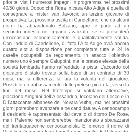
priorità, visti i numerosi impegni in programma nei prossimi
40/50 giorni. Dopodiché l'idea in casa Alto Adige è quella di
consegnare a mister Ivan Javorcic un terzino giovane di
prospettiva. La prossima uscita di Candellone, che da alcuni
giorni ha abbandonato Bolzano, apre le porte ad un
secondo innesto nel reparto avanzato, se si presenterà
un'occasione economicamente e qualitativamente valida.
Con l'addio di Candellone, di fatto l'Alto Adige avrà ancora
quattro slot a disposizione per completare tutte e 24 le
caselle occupabili da regolamento. In attacco l'obiettivo
numero uno è sempre Galuppini, ma le pretese elevate della
società lombarda hanno raffreddato la pista. L'accordo col
giocatore è stato trovato sulla base di un contratto di 30
mesi, ma la differenza la farà la volontà del giocatore.
Possibile un abbassamento delle pretese più in la, verso la
fine del mese.
Nel frattempo si valutano alternative,
piacciono Arrighini dell'Alessandria, Iocolano del Lecco e in
D l'attaccante albanese del Novara Vuthaj, ma nei prossimi
giorni potrebbero avanzare altre candidature. A centrocampo
il desiderio è rappresentato dal cavallo di ritorno De Rose,
ma il Palermo non sembrerebbe intenzionato a sbarazzarsi
del trentaquatrenne centrocampista. E' emerso il nome di
Valdifiori (ingaggio fuori target) dopo quello di Maldonado,