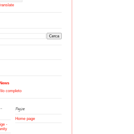
ranslate
 News
filo completo
 -
Pagine
Home page
ige -
nity