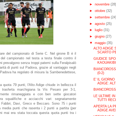
►
novembre
(28
►
ottobre
(32)
►
settembre
(24
►
agosto
(25)
►
luglio
(31)
►
giugno
(27)
▼
maggio
(35)
ALTO ADIGE 
SCARTO PE
olare del campionato di Serie C. Nel girone B è il
 del campionato nel testa a testa finale contro il
GIUDICE SPO
KAOUAKIB
oni prevalgono senza troppi patemi sulla Feralpisalò
arità di punti sul Padova, grazie al vantaggio negli
BIANCOROSSI
il Padova ha regolato di misura la Sambenedettese,
(0-2)
E' IL GIORNO
ADIGE: ALT
a quota 79 punti, l'Alto Adige chiude in bellezza il
 trasferta marchigiana la Vis Pesaro per 3-1,
BIANCOROSSI
emente rimaneggiata e con ben sette giocatori
LE ULTIME IN
tra squalifiche e acciacchi vari: segnatamente
TUTTI RECU
, Fabbri, Davi, Greco e Beccaro. Sono 75 i punti
APERTA LA P
a media punti che rasenta i 2 punti a partita (per
ADIGE AVEL
ini mai era stata toccata questa quota punti tra i