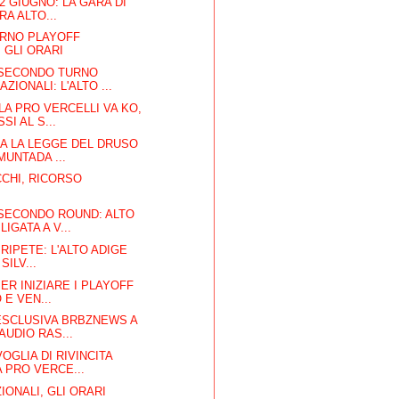
 2 GIUGNO: LA GARA DI
RA ALTO...
RNO PLAYOFF
 GLI ORARI
SECONDO TURNO
ZIONALI: L'ALTO ...
LA PRO VERCELLI VA KO,
I AL S...
CA LA LEGGE DEL DRUSO
MUNTADA ...
CHI, RICORSO
 SECONDO ROUND: ALTO
IGATA A V...
 RIPETE: L'ALTO ADIGE
SILV...
ER INIZIARE I PLAYOFF
 E VEN...
ESCLUSIVA BRBZNEWS A
AUDIO RAS...
OGLIA DI RIVINCITA
 PRO VERCE...
IONALI, GLI ORARI