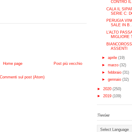
CONTRO IL
CALA IL SIP
SERIE C: D
PERUGIA VIN
SALE IN B.
L'ALTO PASSA
MIGLIORE 
BIANCOROSSI
ASSENTI
►
aprile
(19)
Home page
Post più vecchio
►
marzo
(32)
►
febbraio
(31)
Commenti sul post (Atom)
►
gennaio
(32)
►
2020
(250)
►
2019
(109)
Translate