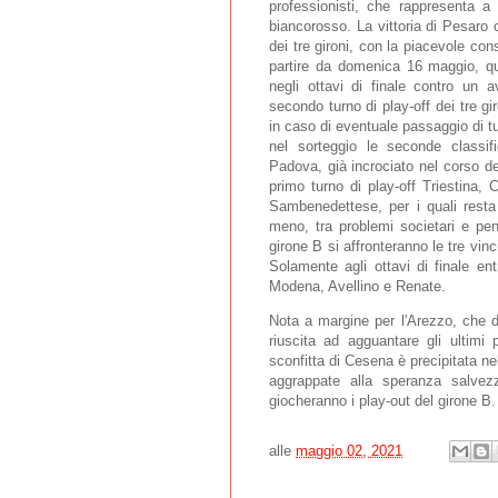
professionisti, che rappresenta a t
biancorosso. La vittoria di Pesaro 
dei tre gironi, con la piacevole con
partire da domenica 16 maggio, qu
negli ottavi di finale contro un a
secondo turno di play-off dei tre gi
in caso di eventuale passaggio di tur
nel sorteggio le seconde classif
Padova, già incrociato nel corso del
primo turno di play-off Triestina,
Sambenedettese, per i quali resta 
meno, tra problemi societari e pena
girone B si affronteranno le tre vinc
Solamente agli ottavi di finale en
Modena, Avellino e Renate.
Nota a margine per l'Arezzo, che d
riuscita ad agguantare gli ultimi 
sconfitta di Cesena è precipitata nel
aggrappate alla speranza salve
giocheranno i play-out del girone B
alle
maggio 02, 2021