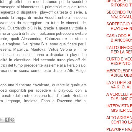
UFFICIALE IL
utti gli effetti un record storico per lo scudetto
RITORNO T
consegna ai biancorossi il primato di migliore terza
seguenza di disputare i play-off da testa di serie, a
SECONDO TU
NAZIONALI,
ando la truppa di mister Vecchi entrerà in scena
vversario da sorteggiare tra tutte le vincenti del
SORTEGGIO 
roni. Guardando più in la, grazie a questa vittoria e
PLAYOFF NA
no ai quarti di finale, i bolzanini potrebbero evitare
CASI+ODO E 
icate, quali Alessandria, Catanzaro e lo stesso
BIANCOROSS
la stagione. Nel girone B si sono qualificate per il
L'ALTO INVO
 Cesena, Matelica, Mantova, Virtus Verona e infine
PER LA RE
da capire se riusciranno a disputare i play-off o
CURTO E VEC
lità in classifica. Nel secondo turno play-off del
RESPINTO
itrici del turno precedente assieme alla Feralpisalò.
treranno in scena come teste di serie Alto Adige,
MERCOLEDI'
ADIGE OBBL
LA STORIA SI
opo una disperata cavalcata, durante la quale era
VA K. O. AL 
posti disponibili per accedere ai play-out, con la
A VERCELLI P
 baratro della retrocessione tra i dilettanti. Restano
DI SLANCIO
zza Legnago, Imolese, Fano e Ravenna che si
INTERVISTA 
.
MISTER CL
ALTO ADIGE V
CONTRO LA
PLAYOFF NAZ