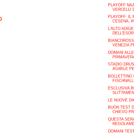
PLAYOFF NAZ
VERCELLI D
o
PLAYOFF: IL 
CESENA, AV
L'ALTO ADIGE
DELL'ESOR
BIANCOROSSI
VENEZIA 
DOMANI ALLE
PRIMAVER
STADIO DRU
AGIBILE PE
BOLLETTINO 
FISCHNAL
ESCLUSIVA B
SLITTAMEN
LE NUOVE DA
BUON TEST D
CHIEVO P
QUESTA SERA 
REGOLAMEN
DOMANI TEST