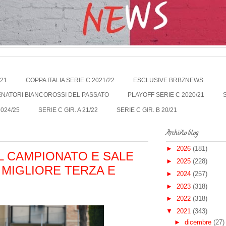
021
COPPA ITALIA SERIE C 2021/22
ESCLUSIVE BRBZNEWS
LENATORI BIANCOROSSI DEL PASSATO
PLAYOFF SERIE C 2020/21
2024/25
SERIE C GIR. A 21/22
SERIE C GIR. B 20/21
Archivio blog
►
2026
(181)
IL CAMPIONATO E SALE
►
2025
(228)
E MIGLIORE TERZA E
►
2024
(257)
►
2023
(318)
►
2022
(318)
▼
2021
(343)
►
dicembre
(27)