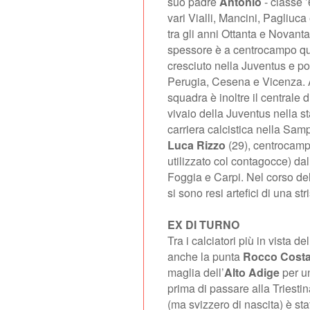
suo padre
Antonio
- classe ’
vari Vialli, Mancini, Pagliuc
tra gli anni Ottanta e Novant
spessore è a centrocampo qu
cresciuto nella Juventus e poi
Perugia, Cesena e Vicenza. A
squadra è inoltre il centrale 
vivaio della Juventus nella s
carriera calcistica nella Sam
Luca Rizzo
(29), centrocamp
utilizzato col contagocce) d
Foggia e Carpi. Nel corso del
si sono resi artefici di una stri
EX DI TURNO
Tra i calciatori più in vista del
anche la punta
Rocco Costa
maglia dell’
Alto Adige
per un
prima di passare alla Triesti
(ma svizzero di nascita) è stat