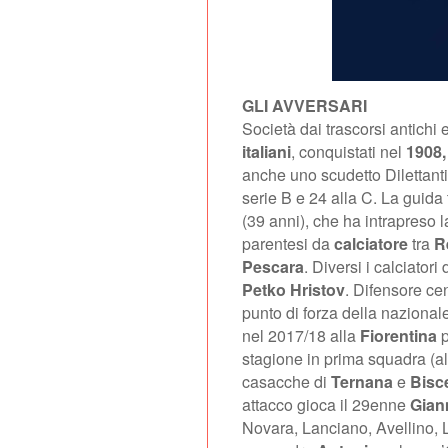
GLI AVVERSARI
Società dai trascorsi antichi e
italiani
, conquistati nel
1908, 
anche uno scudetto Dilettanti 
serie B e 24 alla C. La guida 
(39 anni), che ha intrapreso 
parentesi da
calciatore
tra
R
Pescara
. Diversi i calciatori
Petko Hristov
. Difensore cen
punto di forza della nazional
nel 2017/18 alla
Fiorentina
stagione in prima squadra (al
casacche di
Ternana
e
Bisc
attacco gioca il 29enne
Gian
Novara, Lanciano, Avellino, 