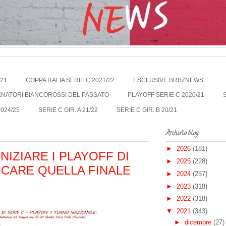
021
COPPA ITALIA SERIE C 2021/22
ESCLUSIVE BRBZNEWS
LENATORI BIANCOROSSI DEL PASSATO
PLAYOFF SERIE C 2020/21
2024/25
SERIE C GIR. A 21/22
SERIE C GIR. B 20/21
Archivio blog
►
2026
(181)
NIZIARE I PLAYOFF DI
►
2025
(228)
ICARE QUELLA FINALE
►
2024
(257)
►
2023
(318)
►
2022
(318)
▼
2021
(343)
►
dicembre
(27)