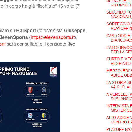
UFFICIALE IL
 in corso ha già “fischiato” 15 volte (7
RITORNO T
SECONDO TU
NAZIONALI,
SORTEGGIO 
PLAYOFF NA
hiaro su
RaiSpor
t
(telecronista
Giuseppe
CASI+ODO E 
ElevenSports
(
https://elevensports.it
),
BIANCOROSS
com
sarà consultabile il consueto
live
L'ALTO INVO
PER LA RE
CURTO E VEC
RESPINTO
MERCOLEDI'
ADIGE OBBL
LA STORIA SI
VA K. O. AL 
A VERCELLI P
DI SLANCIO
INTERVISTA 
MISTER CL
ALTO ADIGE V
CONTRO LA
PLAYOFF NAZ