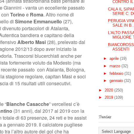
64 (annata straordinaria basti pensare ai
CONTRO IL
a e Giannini - vanta un eccellente passato
CALA IL SIP
a con
Torino
e
Roma
. Altro nome di
SERIE C: D
ello di
Simone Emmanuello
(27),
PERUGIA VIN
SALE IN B.
 divenuto portacolori di Atalanta,
L'ALTO PASSA
utentica bandiera e capitano della
MIGLIORE 
difensivo
Alberto Masi
(28), prelevato dal
BIANCOROSSI
tagione 2012/13 dopo aver iniziato la
ASSENTI
pdoria. Trascorsi blucerchiati anche per
►
aprile
(19)
ista fortemente voluto da Modesto (ma
►
marzo
(32)
al recente passato con Atalanta, Bologna,
►
febbraio
(31)
la stagione regolare, capitan Masi e soci
►
gennaio
(32)
scia di 15 risultati utili consecutivi.
►
2020
(250)
►
2019
(109)
le “
Bianche Casacche
” vercellesi c’è
ntino
(31 anni), dal 2017 al 2019 con la
 totale di 63 presenze, 24 reti e tre assist
Translate
na a gennaio 2019. Il calciatore pugliese
o tra l’altro autore del gol che ha