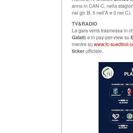
anno in CAN-C, nella stagione
nel gir. B, 5 nell’A e 3 nel C).
TV&RADIO
La gara verrà trasmessa in c
Galati
) e in pay-per-view su
mentre su
www.fc-suedtirol.
ticker
ufficiale.