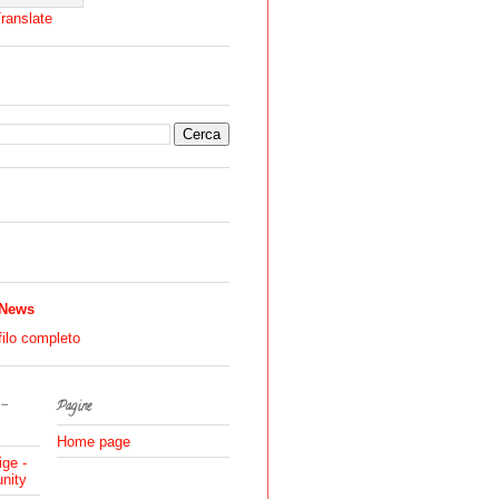
ranslate
 News
filo completo
 -
Pagine
Home page
ige -
nity