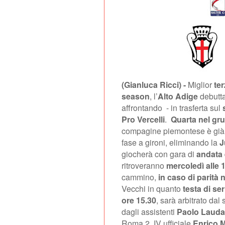
(Gianluca Ricci) -
Miglior
te
season
, l’
Alto Adige
debutt
affrontando
- in trasferta sul
Pro Vercelli
.
Quarta nel gr
compagine piemontese è già 
fase a gironi, eliminando la
J
giocherà con gara di
andata 
ritroveranno
mercoledì alle 
cammino,
in caso di parità 
Vecchi in quanto
testa di ser
ore 15.30
, sarà arbitrato dal
dagli assistenti
Paolo Lauda
Roma 2, IV ufficiale
Enrico 