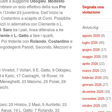
quarti a suggerire
Odogwu
.
Modesto
mbiare un solo effettivo della sua
Pro
Segnala una
n l’Under 23 juventina. Dall’inizio la
violazione
i Costantino a scapito di Comi. Possibile
ezzi in alternativa con Clemente o L.
Archivio blog
3
:
Saro
tra i pali, linea difensiva a tre
mente
e
L. Gatto
a fare i quarti,
agosto 2026
(8)
. Poi tridente con
Rolando
,
Costantino
e
luglio 2026
(40)
i lungodegenti Parodi, Secondo, Mezzoni e
giugno 2026
(17)
maggio 2026
(19)
aprile 2026
(22)
5 Vinetot, 7 Voltan, 8 E. Gatto, 9 Odogwu,
marzo 2026
(22)
 14 Karic, 17 Casiraghi, 18 Rover, 19
febbraio 2026
(26)
22 Meneghetti, 23 Malomo, 25 Polak, 29
gennaio 2026
(27)
rchi.
dicembre 2025
(18)
novembre 2025
(17)
o; 25 Hristov, 2 Masi, 5 Auriletto; 23
ottobre 2025
(20)
Awua, 19 L. Gatto; 7 Rolando, 33