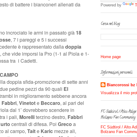
to di battere i bianconeri allenati da
Powered by
T
Cerca nel blog
no incrociato le armi in passato già
18
rosse
, 7 i pareggi e 5 i successi
ecedente è rappresentato dalla
doppia
, che vide imporsi la Pro (1-1 al Piola e 1-
Home page
ssa tra i Cadetti.
Informazioni personali
 CAMPO
lla doppia sfida-promozione di sette anni
Biancorossi bz
a due pedine pezzi da 90 quali
El
Visualizza il mio pro
ntrambi in miglioramento sebbene ancora
e
Fabbri
,
Vinetot
e
Beccaro
, al pari del
Piola dal 1’ dovrebbero scendere in
FC Südtirol / Alto Adige
tra i pali,
Morelli
terzino destro,
Fabbri
Bolzano Fan Community
urto
centrali di difesa. Poi
Greco
a
FC Südtirol / Alto Ad
zzo al campo,
Tait
e
Karic
mezze ali,
Bolzano Fan Commu