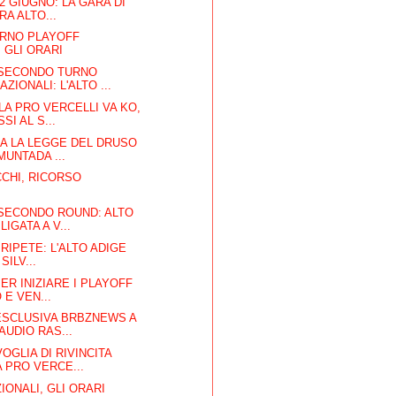
 2 GIUGNO: LA GARA DI
RA ALTO...
RNO PLAYOFF
 GLI ORARI
SECONDO TURNO
ZIONALI: L'ALTO ...
LA PRO VERCELLI VA KO,
I AL S...
CA LA LEGGE DEL DRUSO
MUNTADA ...
CHI, RICORSO
 SECONDO ROUND: ALTO
IGATA A V...
 RIPETE: L'ALTO ADIGE
SILV...
ER INIZIARE I PLAYOFF
 E VEN...
ESCLUSIVA BRBZNEWS A
AUDIO RAS...
OGLIA DI RIVINCITA
 PRO VERCE...
IONALI, GLI ORARI