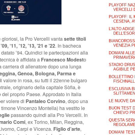
PLAYOFF NAZ
VERCELLI D
PLAYOFF: IL 
CESENA, AV
L'ALTO ADIGE
DELL'ESOR
 gloriosi, la Pro Vercelli vanta
sette titoli
BIANCOROSSI
’09, ‘11, ’12, ’13, ’21 e ’22
. In bacheca
VENEZIA 
datato ’94. Quindici le partecipazioni alla
DOMANI ALLE
PRIMAVER
tecnica è affidata a
Francesco Modest
o
STADIO DRU
la carriera di allenatore dopo una lunga
AGIBILE PE
eggina, Genoa, Bologna, Parma e
BOLLETTINO 
 di valore in rosa, su tutti il 22enne bulgaro
FISCHNAL
trale, originario della capitale Sòfia, è
ESCLUSIVA B
e del proprio Paese. Approdato in Italia
SLITTAMEN
per volere di
Pantaleo Corvino
, dopo una
LE NUOVE DA
 timone Vincenzo Montella) ha vestito le
BUON TEST D
CHIEVO P
eglie
passando quindi alla Pro Vercelli. In
QUESTA SERA 
mario Comi
, ex Torino, Milan, Reggina,
REGOLAMEN
Livorno, Carpi e Vicenza.
Figlio d’arte
,
DOMANI TEST