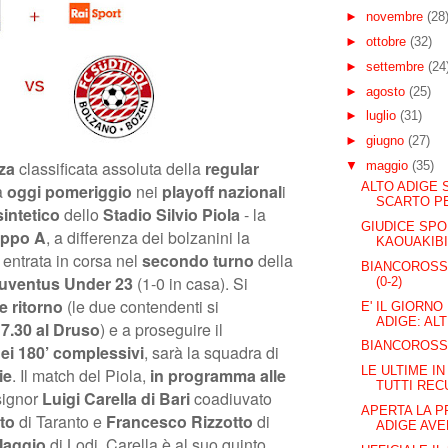
►
novembre
(28
►
ottobre
(32)
►
settembre
(24
►
agosto
(25)
►
luglio
(31)
►
giugno
(27)
rza
classificata assoluta della
regular
▼
maggio
(35)
ALTO ADIGE 
a
oggi pomeriggio
nei
playoff nazional
i
SCARTO PE
sintetico
dello
Stadio Silvio Piola
- la
GIUDICE SPO
uppo A
, a differenza dei bolzanini la
KAOUAKIB
entrata in corsa nel
secondo turno
della
BIANCOROSSI
uventus Under 23
(1-0 in casa). Si
(0-2)
e ritorno
(le due contendenti si
E' IL GIORNO
ADIGE: ALT
17.30 al Druso
) e a proseguire il
BIANCOROSSI
nei 180’ complessivi
, sarà la squadra di
LE ULTIME IN
ie
. Il match del Piola,
in programma alle
TUTTI RECU
 signor
Luigi Carella di Bari
coadiuvato
APERTA LA P
to
di Taranto e
Francesco Rizzotto
di
ADIGE AVEL
Maggio
di Lodi. Carella è al suo quinto