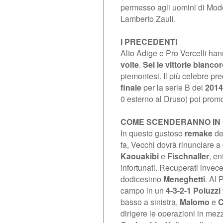
permesso agli uomini di Modes
Lamberto Zauli.
I PRECEDENTI
Alto Adige e Pro Vercelli han
volte
.
Sei le vittorie bianco
piemontesi. Il più celebre pr
finale
per la serie B del
2014
0 esterno al Druso) poi promo
COME SCENDERANNO IN
In questo gustoso
remake
de
fa, Vecchi dovrà rinunciare 
Kaouakibi
e
Fischnaller
, e
infortunati. Recuperati invec
dodicesimo
Meneghetti
. Al 
campo in un
4-3-2-1
Poluzzi
basso a sinistra,
Malomo
e
C
dirigere le operazioni in me