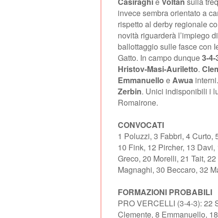
Casiraghi
e
Voltan
sulla tre
invece sembra orientato a ca
rispetto al derby regionale co
novità riguarderà l’impiego d
ballottaggio sulle fasce con I
Gatto. In campo dunque
3-4-
Hristov-Masi-Auriletto
.
Cle
Emmanuello
e
Awua
interni
Zerbin
. Unici indisponibili 
Romairone.
CONVOCATI
1 Poluzzi, 3 Fabbri, 4 Curto, 
10 Fink, 12 Pircher, 13 Davi,
Greco, 20 Morelli, 21 Tait, 
Magnaghi, 30 Beccaro, 32 Ma
FORMAZIONI PROBABILI
PRO VERCELLI (3-4-3): 22 Sar
Clemente, 8 Emmanuello, 18 