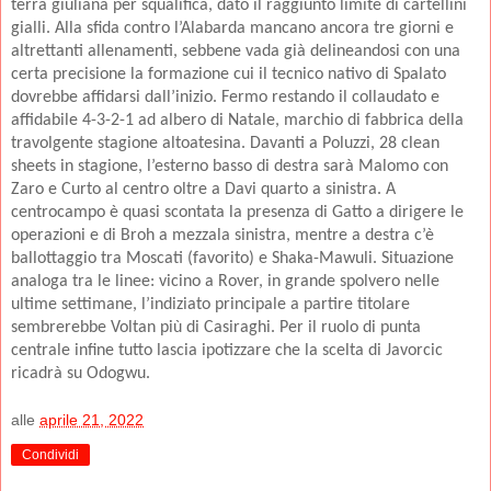
terra giuliana per squalifica, dato il raggiunto limite di cartellini
gialli. Alla sfida contro l’Alabarda mancano ancora tre giorni e
altrettanti allenamenti, sebbene vada già delineandosi con una
certa precisione la formazione cui il tecnico nativo di Spalato
dovrebbe affidarsi dall’inizio. Fermo restando il collaudato e
affidabile 4-3-2-1 ad albero di Natale, marchio di fabbrica della
travolgente stagione altoatesina. Davanti a Poluzzi, 28 clean
sheets in stagione, l’esterno basso di destra sarà Malomo con
Zaro e Curto al centro oltre a Davi quarto a sinistra. A
centrocampo è quasi scontata la presenza di Gatto a dirigere le
operazioni e di Broh a mezzala sinistra, mentre a destra c’è
ballottaggio tra Moscati (favorito) e Shaka-Mawuli. Situazione
analoga tra le linee: vicino a Rover, in grande spolvero nelle
ultime settimane, l’indiziato principale a partire titolare
sembrerebbe Voltan più di Casiraghi. Per il ruolo di punta
centrale infine tutto lascia ipotizzare che la scelta di Javorcic
ricadrà su Odogwu.
alle
aprile 21, 2022
Condividi