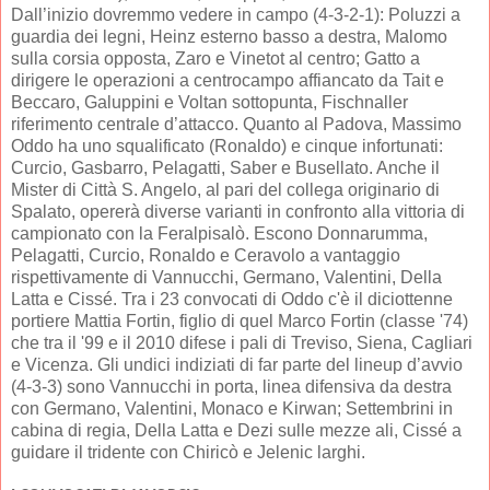
Dall’inizio dovremmo vedere in campo (4-3-2-1): Poluzzi a
guardia dei legni, Heinz esterno basso a destra, Malomo
sulla corsia opposta, Zaro e Vinetot al centro; Gatto a
dirigere le operazioni a centrocampo affiancato da Tait e
Beccaro, Galuppini e Voltan sottopunta, Fischnaller
riferimento centrale d’attacco. Quanto al Padova, Massimo
Oddo ha uno squalificato (Ronaldo) e cinque infortunati:
Curcio, Gasbarro, Pelagatti, Saber e Busellato. Anche il
Mister di Città S. Angelo, al pari del collega originario di
Spalato, opererà diverse varianti in confronto alla vittoria di
campionato con la Feralpisalò. Escono Donnarumma,
Pelagatti, Curcio, Ronaldo e Ceravolo a vantaggio
rispettivamente di Vannucchi, Germano, Valentini, Della
Latta e Cissé. Tra i 23 convocati di Oddo c'è il diciottenne
portiere Mattia Fortin, figlio di quel Marco Fortin (classe '74)
che tra il '99 e il 2010 difese i pali di Treviso, Siena, Cagliari
e Vicenza. Gli undici indiziati di far parte del lineup d’avvio
(4-3-3) sono Vannucchi in porta, linea difensiva da destra
con Germano, Valentini, Monaco e Kirwan; Settembrini in
cabina di regia, Della Latta e Dezi sulle mezze ali, Cissé a
guidare il tridente con Chiricò e Jelenic larghi.