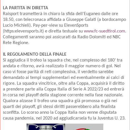
LA PARTITA IN DIRETTA
Raisport trasmetterà in chiaro la sfida dell’Euganeo dalle ore
18.50, con telecronaca affidata a Giuseppe Galati (a bordocampo
Lucio Michieli). Pay-per-view su ElevenSports
(https:elevensports.it) e diretta testuale su
www.fc-suedtirol.com
.
Collegamenti saranno poi assicurati da Radio Dolomiti ed NBC
Rete Regione.
IL REGOLAMENTO DELLA FINALE
Si aggiudica il trofeo la squadra che, nel complesso dei 180’ tra
andata e ritorno, avrà realizzato il maggior numero di gol. Nel
caso vi fosse parità di reti complessiva, il verdetto sarebbe
demandato ai tempi supplementari ed eventualmente ai calci di
rigore. La squadra vincitrice, oltre alla Coppa, acquisirà il diritto
a prendere parte alla Coppa Italia di Serie A 2022/23 ed entrerà
in corsa nei playoff della stagione corrente nella fase nazionale.
Qualora alzasse il trofeo una squadra già promossa o già nei
quarti dei playoff, gli stessi diritti passerebbero alla finalista
sconfitta. Lo scorso anno la Coppa Italia non venne disputata
causa pandemia, nel 2020 ad aggiudicarsela fu la Juventus U. 23.