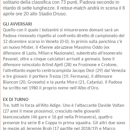
solitario della classifica con 73 punti, Padova secondo in
ritardo di sette lunghezze. Il retour-match andrà in scena il 6
aprile ore 20 allo Stadio Druso.
GLI AVVERSARI
Quello con il quale i bolzanini si misureranno domani sarà un
Padova rinnovato rispetto al confronto diretto di campionato del
12 dicembre scorso in Veneto (0-0). In primis sulla panchina c’è
un nuovo Mister, il 45enne abruzzese Massimo Oddo (ex
difensore di Lazio, Milan e Nazionale), subentrato all’esonerato
Pavanel, oltre a cinque calciatori arrivati a gennaio. Sono il
difensore svincolato Arlind Ajeti (28) ex Frosinone e Crotone,
l’altrettanto esperto centrocampista Jacopo Dezi (29) dal Venezia
e tre giovani: il portiere Trezza (19, Fermana), il difensore
Biancon (20, Grosseto) e la punta Moro (21, Catania). Il Padova
ha scritto nel 1980 il proprio nome nell'Albo d'Oro.
EX DI TURNO
Tre, tutti in forza all’Alto Adige. Uno è l’attaccante Davide Voltan
(27 anni il mese prossimo), cresciuto nelle giovanili
biancoscudate (46 gare e 16 gol nella Primavera), quattro
presenze tra serie B e Coppa in prima squadra. Gli altri due sono
le mezze ali Jeremie Broh (17 partite nel 2018/19) e Marco