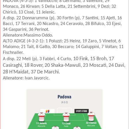
PADOVA (4-3-3): 1 Vannucchi; 8 Germano, 3 Valentini, 29
Monaco, 26 Kirwan; 5 Della Latta, 21 Settembrini, 9 Dezi; 32
Chiricò, 13 Cissé, 11 Jelenic.
A disp. 22 Donnarumma (p), 30 Fortin (p), 7 Santini, 15 Ajeti, 16
Bacci, 17 Terrani, 20 Nicastro, 24 Ceravolo, 28 Bifulco, 33 Ejesi,
34 Gasparini, 36 Perinot.
Allenatore:Massimo Oddo.
ALTO ADIGE (4-3-2-1): 1 Poluzzi; 25 Heinz, 19 Zaro, 5 Vinetot, 6
Malomo; 21 Tait, 8 Gatto, 30 Beccaro; 14 Galuppini, 7 Voltan; 11
Fischnaller.
10 Fink, 15 Broh, 17
A disp. 22 Meli (p), 3 Fabbri, 4 Curto,
Casiraghi, 18 Rover, 20 Shaka-Mawuli, 23 Moscati, 24 Davi,
28 H’Maidat, 37 De Marchi.
Allenatore: Ivan Javorcic.