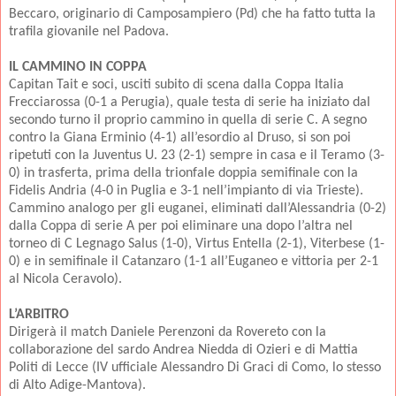
Beccaro, originario di Camposampiero (Pd) che ha fatto tutta la
trafila giovanile nel Padova.
IL CAMMINO IN COPPA
Capitan Tait e soci, usciti subito di scena dalla Coppa Italia
Frecciarossa (0-1 a Perugia), quale testa di serie ha iniziato dal
secondo turno il proprio cammino in quella di serie C. A segno
contro la Giana Erminio (4-1) all’esordio al Druso, si son poi
ripetuti con la Juventus U. 23 (2-1) sempre in casa e il Teramo (3-
0) in trasferta, prima della trionfale doppia semifinale con la
Fidelis Andria (4-0 in Puglia e 3-1 nell’impianto di via Trieste).
Cammino analogo per gli euganei, eliminati dall’Alessandria (0-2)
dalla Coppa di serie A per poi eliminare una dopo l’altra nel
torneo di C Legnago Salus (1-0), Virtus Entella (2-1), Viterbese (1-
0) e in semifinale il Catanzaro (1-1 all’Euganeo e vittoria per 2-1
al Nicola Ceravolo).
L’ARBITRO
Dirigerà il match Daniele Perenzoni da Rovereto con la
collaborazione del sardo Andrea Niedda di Ozieri e di Mattia
Politi di Lecce (IV ufficiale Alessandro Di Graci di Como, lo stesso
di Alto Adige-Mantova).