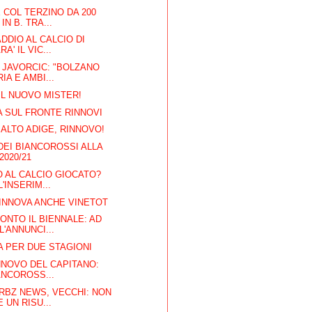
E COL TERZINO DA 200
N B. TRA...
ADDIO AL CALCIO DI
A' IL VIC...
 JAVORCIC: "BOLZANO
IA E AMBI...
 IL NUOVO MISTER!
A SUL FRONTE RINNOVI
 ALTO ADIGE, RINNOVO!
DEI BIANCOROSSI ALLA
2020/21
 AL CALCIO GIOCATO?
L'INSERIM...
INNOVA ANCHE VINETOT
ONTO IL BIENNALE: AD
'ANNUNCI...
A PER DUE STAGIONI
INNOVO DEL CAPITANO:
ANCOROSS...
RBZ NEWS, VECCHI: NON
 UN RISU...