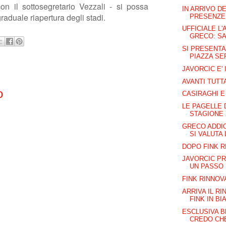
n il sottosegretario Vezzali - si possa
IN ARRIVO D
aduale riapertura degli stadi.
PRESENZE I
UFFICIALE L'
GRECO: SAR
SI PRESENTA
PIAZZA SER
JAVORCIC E'
AVANTI TUTT
o
CASIRAGHI E
LE PAGELLE 
STAGIONE 
GRECO ADDIO
SI VALUTA 
DOPO FINK R
JAVORCIC PR
UN PASSO L
FINK RINNOV
ARRIVA IL R
FINK IN BI
ESCLUSIVA B
CREDO CHE