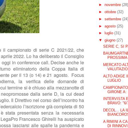
►
novembre
(28
►
ottobre
(32)
►
settembre
(24
►
agosto
(25)
►
luglio
(31)
▼
giugno
(27)
SERIE C, SI 
to il campionato di serie C 2021/22, che
BAUMGARTNER
 aprile 2022. Lo ha deliberato il Consiglio
PROSSIMA 
si oggi in conference call. Decise anche le
MERCATO ALT
urno eliminatorio della Coppa Italia di
VALUTAZION
mente per il 13 (o 14) e 21 agosto.
Focus
ALTO ADIGE I
 odierna, la verifica delle domande di
LUGLIO
cui termine si è chiuso alla mezzanotte di
CAMPIONATO 
GIRONE A: 
e neopromosse dalla serie D, la cui dead
INTERVISTA 
uglio. Il Direttivo nel corso dell’incontro ha
BRAVO: "6/
 Federcalcio l’iscrizione già completa di 50
DECOL... LA 
è stata presentata senza la necessaria
BIANCORO
di LegaPro Francesco Ghirelli ha auspicato
A RIMINI A C
possa lasciarsi alle spalle la pandemia e
DI RINNOVI