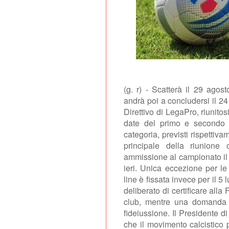
(g. r) - Scatterà il 29 agos
andrà poi a concludersi il 24
Direttivo di LegaPro, riunito
date del primo e secondo t
categoria, previsti rispettiva
principale della riunione
ammissione al campionato il 
ieri. Unica eccezione per l
line è fissata invece per il 5 l
deliberato di certificare alla
club, mentre una domanda 
fideiussione. Il Presidente 
che il movimento calcistico 