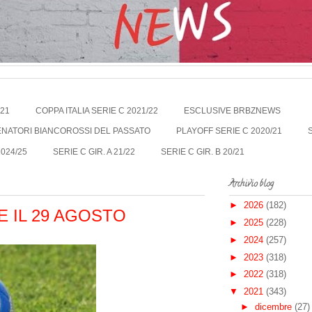
021
COPPA ITALIA SERIE C 2021/22
ESCLUSIVE BRBZNEWS
LENATORI BIANCOROSSI DEL PASSATO
PLAYOFF SERIE C 2020/21
2024/25
SERIE C GIR. A 21/22
SERIE C GIR. B 20/21
Archivio blog
►
2026
(182)
TE IL 29 AGOSTO
►
2025
(228)
►
2024
(257)
►
2023
(318)
►
2022
(318)
▼
2021
(343)
►
dicembre
(27)