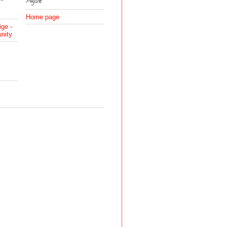
 -
Pagine
Home page
ige -
nity