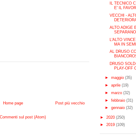
IL TECNICO 
E' IL FAVO
VECCHI - AL
DETERIORA
ALTO ADIGE 
SEPARAN
L'ALTO VINC
MA IN SEMI
AL DRUSO CO
BIANCOROS
DRUSO SOLD-
PLAY-OFF 
►
maggio
(35)
►
aprile
(19)
►
marzo
(32)
►
febbraio
(31)
Home page
Post più vecchio
►
gennaio
(32)
Commenti sul post (Atom)
►
2020
(250)
►
2019
(109)