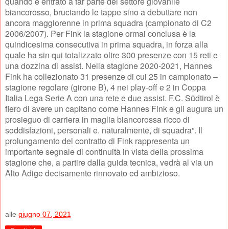
quando è entrato a far parte del settore giovanile
biancorosso, bruciando le tappe sino a debuttare non
ancora maggiorenne in prima squadra (campionato di C2
2006/2007). Per Fink la stagione ormai conclusa è la
quindicesima consecutiva in prima squadra, in forza alla
quale ha sin qui totalizzato oltre 300 presenze con 15 reti e
una dozzina di assist. Nella stagione 2020-2021, Hannes
Fink ha collezionato 31 presenze di cui 25 in campionato –
stagione regolare (girone B), 4 nei play-off e 2 in Coppa
Italia Lega Serie A con una rete e due assist. F.C. Südtirol è
fiero di avere un capitano come Hannes Fink e gli augura un
prosieguo di carriera in maglia biancorossa ricco di
soddisfazioni, personali e. naturalmente, di squadra”. Il
prolungamento del contratto di Fink rappresenta un
importante segnale di continuità in vista della prossima
stagione che, a partire dalla guida tecnica, vedrà al via un
Alto Adige decisamente rinnovato ed ambizioso.
alle
giugno 07, 2021