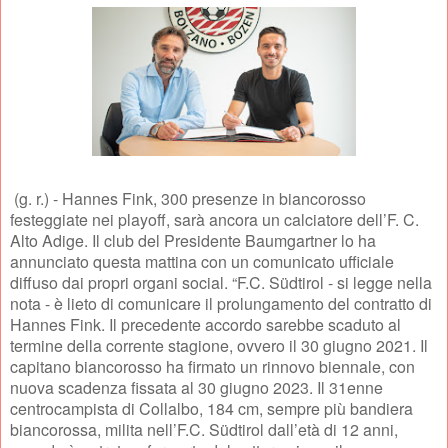
(g. r.) - Hannes Fink, 300 presenze in biancorosso
festeggiate nei playoff, sarà ancora un calciatore dell’F. C.
Alto Adige. Il club del Presidente Baumgartner lo ha
annunciato questa mattina con un comunicato ufficiale
diffuso dai propri organi social. “F.C. Südtirol - si legge nella
nota - è lieto di comunicare il prolungamento del contratto di
Hannes Fink. Il precedente accordo sarebbe scaduto al
termine della corrente stagione, ovvero il 30 giugno 2021. Il
capitano biancorosso ha firmato un rinnovo biennale, con
nuova scadenza fissata al 30 giugno 2023. Il 31enne
centrocampista di Collalbo, 184 cm, sempre più bandiera
biancorossa, milita nell’F.C. Südtirol dall’età di 12 anni,