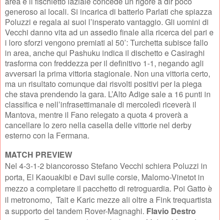
area e il fischietto laziale concede un rigore a dir poco
generoso ai locali. Si incarica di batterlo Parlati che spiazza
Poluzzi e regala ai suoi l’insperato vantaggio. Gli uomini di
Vecchi danno vita ad un assedio finale alla ricerca del pari e
i loro sforzi vengono premiati al 50’: Turchetta subisce fallo
in area, anche qui Pashuku indica il dischetto e Casiraghi
trasforma con freddezza per il definitivo 1-1, negando agli
avversari la prima vittoria stagionale. Non una vittoria certo,
ma un risultato comunque dai risvolti positivi per la piega
che stava prendendo la gara. L’Alto Adige sale a 16 punti in
classifica e nell’infrasettimanale di mercoledì riceverà il
Mantova, mentre il Fano relegato a quota 4 proverà a
cancellare lo zero nella casella delle vittorie nel derby
esterno con la Fermana.
MATCH PREVIEW
Nel 4-3-1-2 biancorosso Stefano Vecchi schiera Poluzzi in
porta, El Kaouakibi e Davi sulle corsie, Malomo-Vinetot in
mezzo a completare il pacchetto di retroguardia. Poi Gatto è
il metronomo, Tait e Karic mezze ali oltre a Fink trequartista
a supporto del tandem Rover-Magnaghi.
Flavio Destro