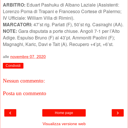
ARBITRO:
Eduart Pashuku di Albano Laziale (Assistenti:
Lorenzo Poma di Trapani e Francesco Cortese di Palermo;
IV Ufficiale: William Villa di Rimini).
MARCATORI:
47’st rig. Parlati (F), 50’st rig. Casiraghi (AA).
NOTE:
Gara disputata a porte chiuse. Angoli 7-1 per l’Alto
Adige. Espulso Bruno (F) al 43’pt. Ammoniti Paolini (F);
Magnaghi, Karic, Davi e Tait (A). Recupero +4’pt, +6’st.
alle
novembre 07, 2020
Condividi
Nessun commento:
Posta un commento
‹
›
Home page
Visualizza versione web