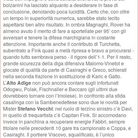
bolzanini ha lasciato alquanto a desiderare in fase di
conclusione, denotando poca lucidità. Certo che, con oltre
un tempo in superiorità numerica, sarebbe stato lecito
aspettarsi ben altro risultato. In ombra Magnaghi, Rover ha
almeno avuto il merito di fare a sportellate per 95’ con gli
avversari e tenere la difesa marchigiana in costante
attenzione. Importante anche il contributo di Turchetta,
subentrato a Fink quasi a metà ripresa e bravo a procurarsi -
quando tutto sembrava perso - il rigore dell’1-1. Per il resto,
grande sicurezza della diga difensiva Malomo-Vinetot e
giocate di qualità da parte di Casiraghi e Greco, schierati
nella seconda frazione in sostituzione di Karic e Gatto.
L’
Alto Adige
non può ancora contare sugli infortunati
Odogwu, Polak, Fischnaller e Beccaro (gli ultimi due
dovrebbero tornare con l’Imolese). In confronto alla sfida
casalinga con la Sambenedettese sono due le novità per
Mister
Stefano Vecchi
: nel ruolo di terzino sinistro c’è Davi,
in quello di trequartista c’è Capitan Fink. Si accomodano
invece in panchina a recuperare energie Fabbri, sempre
titolare nelle precedenti 10 gare tra campionato e Coppa, e
Casiraghi. Il portiere Viscovo, squalificato, è l’unico