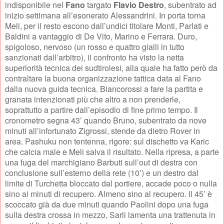
indisponibile nel
Fano
targato
Flavio Destro
, subentrato ad
inizio settimana all’esonerato Alessandrini. In porta torna
Meli, per il resto escono dall’undici titolare Monti, Parlati e
Baldini a vantaggio di De Vito, Marino e Ferrara. Duro,
spigoloso, nervoso (un rosso e quattro gialli in tutto
sanzionati dall’arbitro), il confronto ha visto la netta
superiorità tecnica dei sudtirolesi, alla quale ha fatto però da
contraltare la buona organizzazione tattica data al Fano
dalla nuova guida tecnica. Biancorossi a fare la partita e
granata intenzionati più che altro a non prenderle,
soprattutto a partire dall’episodio di fine primo tempo. Il
cronometro segna 43’ quando Bruno, subentrato da nove
minuti all’infortunato Zigrossi, stende da dietro Rover in
area. Pashuku non tentenna, rigore: sul dischetto va Karic
che calcia male e Meli salva il risultato. Nella ripresa, a parte
una fuga del marchigiano Barbuti sull’out di destra con
conclusione sull’esterno della rete (10’) e un destro dal
limite di Turchetta bloccato dal portiere, accade poco o nulla
sino ai minuti di recupero. Almeno sino al recupero. Il 45’ è
scoccato già da due minuti quando Paolini dopo una fuga
sulla destra crossa in mezzo, Sarli lamenta una trattenuta in