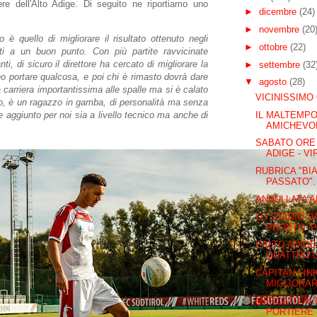
riere dell'Alto Adige. Di seguito ne riportiamo uno
►
dicembre
(24)
►
novembre
(20
o è quello di migliorare il risultato ottenuto negli
►
ottobre
(22)
ati a un buon punto. Con più partite ravvicinate
nti, di sicuro il direttore ha cercato di migliorare la
►
settembre
(32
no portare qualcosa, e poi chi è rimasto dovrà dare
▼
agosto
(28)
 carriera importantissima alle spalle ma si è calato
VICINISSIMO
o, è un ragazzo in gamba, di personalità ma senza
IL MALTEMPO
e aggiunto per noi sia a livello tecnico ma anche di
AMICHEVOL
SABATO ORE 
ADIGE - V
RUBRICA "BI
PASSATO". 
ANNULLATA A
LO STADIO DA
PRONTO. PF
L'ALTO ADIG
QUATTRO L
CAPITAN FIN
MIGLIORARE
MERCATO AL
PORTIERE 