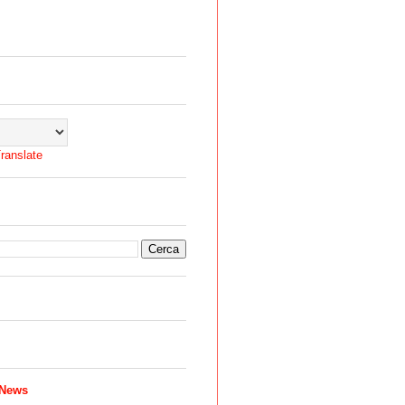
ranslate
 News