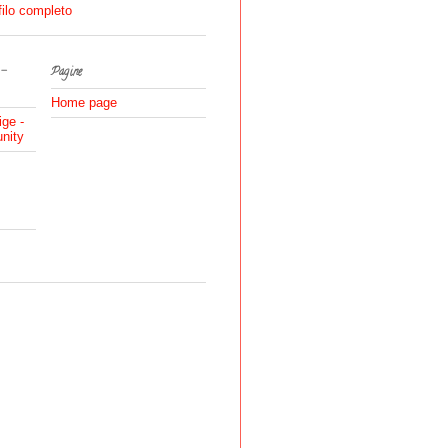
filo completo
 -
Pagine
Home page
ige -
nity