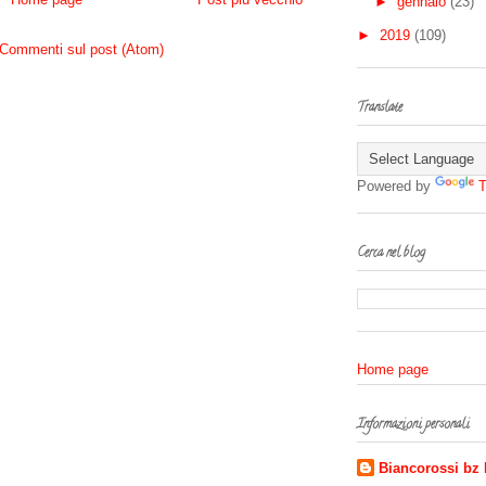
►
gennaio
(23)
►
2019
(109)
Commenti sul post (Atom)
Translate
Powered by
T
Cerca nel blog
Home page
Informazioni personali
Biancorossi bz