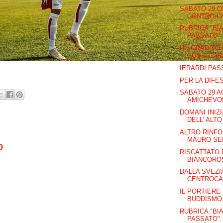
SABATO 29 O
CONTRO L'
RUBRICA "BI
PASSATO". 
UN GRADITO 
SOSTITUIRA
IERARDI PAS
PER LA DIFE
SABATO 29 
AMICHEVOL
DOMANI INIZ
DELL' ALTO 
ALTRO RINFO
MAURO SE
o
RISCATTATO 
BIANCOROS
DALLA SVEZIA
CENTROCAM
IL PORTIERE 
BUDDISMO, 
RUBRICA "BI
PASSATO". 