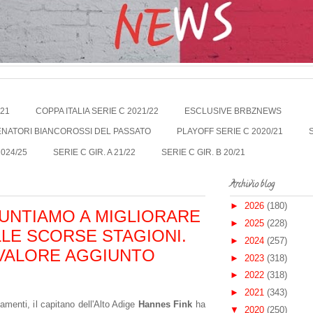
021
COPPA ITALIA SERIE C 2021/22
ESCLUSIVE BRBZNEWS
LENATORI BIANCOROSSI DEL PASSATO
PLAYOFF SERIE C 2020/21
2024/25
SERIE C GIR. A 21/22
SERIE C GIR. B 20/21
Archivio blog
►
2026
(180)
PUNTIAMO A MIGLIORARE
►
2025
(228)
LLE SCORSE STAGIONI.
►
2024
(257)
 VALORE AGGIUNTO
►
2023
(318)
►
2022
(318)
►
2021
(343)
amenti, il capitano dell'Alto Adige
Hannes Fink
ha
▼
2020
(250)