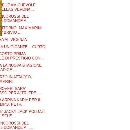
RE 17 AMICHEVOLE
HELLAS VERONA...
ANCOROSSI DEL
5 DOMANDE A... ...
RITORNO. MAX MARINI
' BRIVIO ...
SA AL VICENZA
SA UN GIGANTE... CURTO
AGOSTO PRIMA
E DI PRESTIGIO CON...
IA LA NUOVA STAGIONE
ADIGE. ...
RZO IN ATTACCO,
MPRINI
ROVER: SARA'
SO PER ALTRI TRE ...
 ARRIVA KARIć PER IL
PO, PETR...
E' JACKY JACK POLUZZI:
SCI E...
ANCOROSSI DEL
5 DOMANDE A... ...