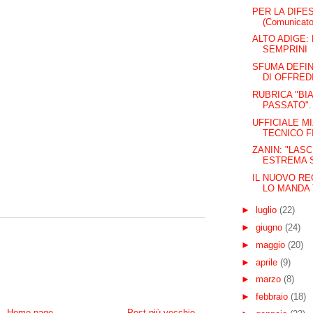
PER LA DIFE
(Comunicat
ALTO ADIGE: 
SEMPRINI
SFUMA DEFIN
DI OFFREDI
RUBRICA "BI
PASSATO". 
UFFICIALE 
TECNICO F
ZANIN: "LASC
ESTREMA S
IL NUOVO RE
LO MANDA T
►
luglio
(22)
►
giugno
(24)
►
maggio
(20)
►
aprile
(9)
►
marzo
(8)
►
febbraio
(18)
Home page
Post più vecchio