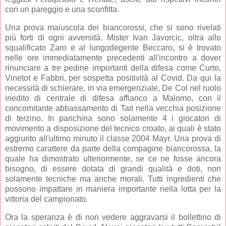
con un pareggio e una sconfitta.
Una prova maiuscola dei biancorossi, che si sono rivelati
più forti di ogni avversità. Mister Ivan Javorcic, oltra allo
squalificato Zaro e al lungodegente Beccaro, si è trovato
nelle ore immediatamente precedenti all'incontro a dover
rinunciare a tre pedine importanti della difesa come Curto,
Vinetot e Fabbri, per sospetta positività al Covid. Da qui la
necessità di schierare, in via emergenziale, De Col nel ruolo
inedito di centrale di difesa affianco a Malomo, con il
concomitante abbassamento di Tait nella vecchia posizione
di terzino. In panchina sono solamente 4 i giocatori di
movimento a disposizione del tecnico croato, ai quali è stato
aggiunto all'ultimo minuto il classe 2004 Mayr. Una prova di
estremo carattere da parte della compagine biancorossa, la
quale ha dimostrato ulteriormente, se ce ne fosse ancora
bisogno, di essere dotata di grandi qualità e doti, non
solamente tecniche ma anche morali. Tutti ingredienti che
possono impattare in maniera importante nella lotta per la
vittoria del campionato.
Ora la speranza è di non vedere aggravarsi il bollettino di