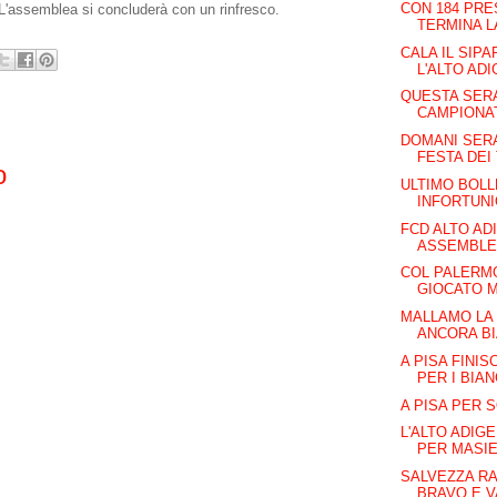
CON 184 PR
 L'assemblea si concluderà con un rinfresco.
TERMINA L
CALA IL SIP
L'ALTO ADI
QUESTA SERA
CAMPIONA
DOMANI SERA
FESTA DEI 
o
ULTIMO BOLL
INFORTUNIO
FCD ALTO AD
ASSEMBLEA
COL PALERMO
GIOCATO 
MALLAMO LA
ANCORA B
A PISA FINIS
PER I BIA
A PISA PER 
L'ALTO ADIG
PER MASIEL
SALVEZZA RA
BRAVO E 