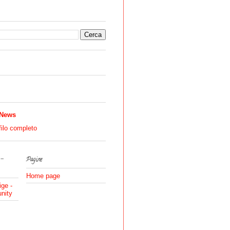
 News
filo completo
 -
Pagine
Home page
ige -
nity