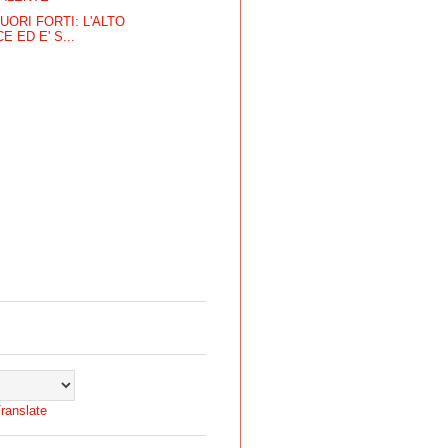
UORI FORTI: L'ALTO
E ED E' S...
ranslate