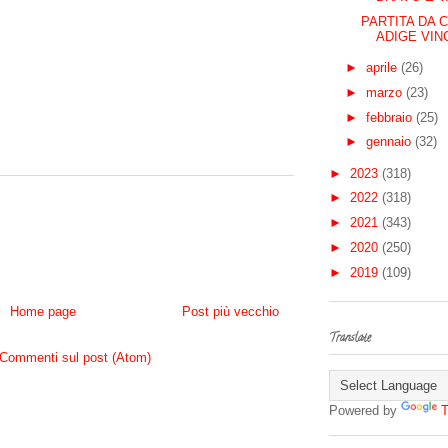
PARTITA DA C
ADIGE VINC
►
aprile
(26)
►
marzo
(23)
►
febbraio
(25)
►
gennaio
(32)
►
2023
(318)
►
2022
(318)
►
2021
(343)
►
2020
(250)
►
2019
(109)
Home page
Post più vecchio
Translate
Commenti sul post (Atom)
Powered by
T