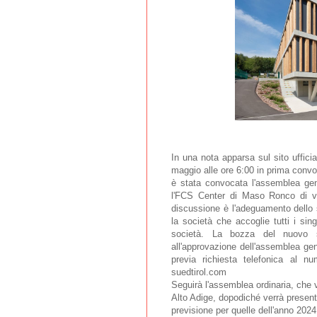
In una nota apparsa sul sito uffici
maggio alle ore 6:00 in prima conv
è stata convocata l'assemblea gener
l'FCS Center di Maso Ronco di vi
discussione è l'adeguamento dello s
la società che accoglie tutti i sin
società. L
a bozza del nuovo st
all'approvazione dell'assemblea gen
previa richiesta telefonica al n
suedtirol.com
Seguirà l'assemblea ordinaria, che v
Alto Adige, dopodiché verrà presentat
previsione per quelle dell'anno 2024.