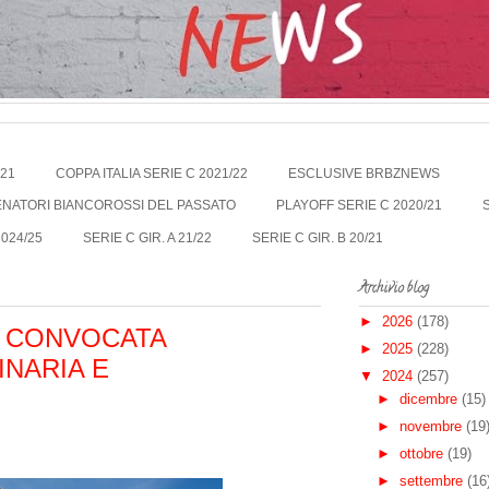
021
COPPA ITALIA SERIE C 2021/22
ESCLUSIVE BRBZNEWS
LENATORI BIANCOROSSI DEL PASSATO
PLAYOFF SERIE C 2020/21
2024/25
SERIE C GIR. A 21/22
SERIE C GIR. B 20/21
Archivio blog
►
2026
(178)
: CONVOCATA
►
2025
(228)
NARIA E
▼
2024
(257)
►
dicembre
(15)
►
novembre
(19
►
ottobre
(19)
►
settembre
(16