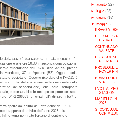
►
agosto
(22)
►
luglio
(23)
►
giugno
(15)
▼
maggio
(22)
BRAVO VERS
UFFICIALIZZ
ESTIVO
CONTINUANO 
VALENTE
PLAY-OUT SE
ale della società biancorossa, in data mercoledì 15
RETROCED
ocazione e alle ore 18:00 in seconda convocazione,
PROSEGUE L
ale straordinaria dell'
F.C.D. Alto Adige
, presso
ROVER FIN
a Monticolo, 37 ad Appiano (BZ). Oggetto della
tatuto societario. Occorre ricordare che l'F.C.D. è
BRAVO CORT
VUOLE GA
goli soci, che detiene a sua volta una quota della
atuto dell'associazione, che sarà sottoposta
I VOTI AI PR
erale, è consultabile in anticipo da parte dei soci,
STAGIONE 
umero 0471-266053 o email all'indirizzo info@fc-
MASIELLO IN
2025
errà aperta dal saluto del Presidente del F.C.D.
SI CONCLUD
o il rapporto di attività dell'anno 2023 e la
CON MIZUNO
 Infine verrà nominato l'organo di controllo e