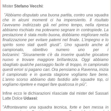
Mister
Stefano Vecchi
:
"Abbiamo disputato una buona partita, contro una squadra
che in alcuni momenti ci ha impensierito. Il risultato
l'avevamo indirizzato già nel primo tempo, nella ripresa
abbiamo rischiato ma potevamo segnare in contropiede. La
prestazione è stata molto buona, dobbiamo migliorare nella
finalizzazione per evitare patemi nel finale. L'impegno e lo
spirito sono stati quelli giusti".
Uno sguardo anche al
campionato, obiettivo numero uno per i
bolzanini:
"Sicuramente c'è da inserire qualche giocatore
nuovo e trovare maggiore brillantezza. Oggi abbiamo
sbagliato qualche passaggio facile di troppo, in campionato
questi errori si pagano cari. Ora pensiamo a Ravenna, inizia
il campionato e in questa stagione vogliamo fare bene.
L'anno scorso abbiamo dato fastidio alle squadre top, ci
vogliamo ripetere e magari fare qualcosa in più".
Infine ecco le dichiarazioni rilasciate dal mister del Sassari
Latte Dolce
Udassi
:
"
Affrontavamo una squadra tecnica, forte e ben messa in