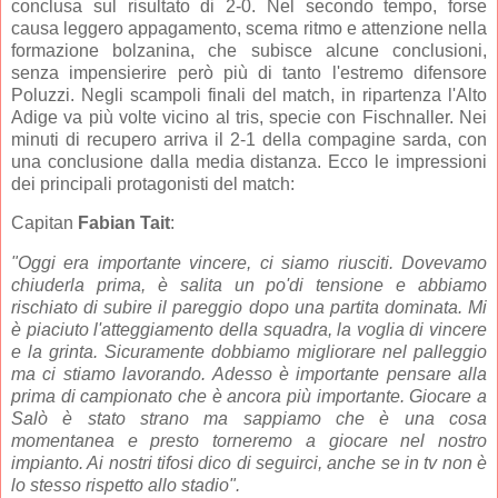
conclusa sul risultato di 2-0. Nel secondo tempo, forse
causa leggero appagamento, scema ritmo e attenzione nella
formazione bolzanina, che subisce alcune conclusioni,
senza impensierire però più di tanto l'estremo difensore
Poluzzi. Negli scampoli finali del match, in ripartenza l'Alto
Adige va più volte vicino al tris, specie con Fischnaller. Nei
minuti di recupero arriva il 2-1 della compagine sarda, con
una conclusione dalla media distanza. Ecco le impressioni
dei principali protagonisti del match:
Capitan
Fabian Tait
:
"
Oggi era importante vincere, ci siamo riusciti. Dovevamo
chiuderla prima, è salita un po'di tensione e abbiamo
rischiato di subire il pareggio dopo una partita dominata. Mi
è piaciuto l'atteggiamento della squadra, la voglia di vincere
e la grinta. Sicuramente dobbiamo migliorare nel palleggio
ma ci stiamo lavorando. Adesso è importante pensare alla
prima di campionato che è ancora più importante. Giocare a
Salò è stato strano ma sappiamo che è una cosa
momentanea e presto torneremo a giocare nel nostro
impianto. Ai nostri tifosi dico di seguirci, anche se in tv non è
lo stesso rispetto allo stadio".