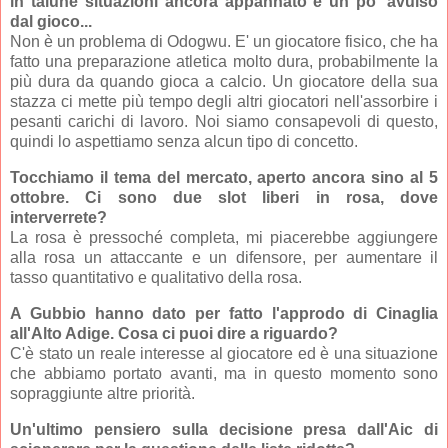
in talune situazioni ancora appannato e un po' avulso
dal gioco...
Non è un problema di Odogwu. E' un giocatore fisico, che ha
fatto una preparazione atletica molto dura, probabilmente la
più dura da quando gioca a calcio. Un giocatore della sua
stazza ci mette più tempo degli altri giocatori nell'assorbire i
pesanti carichi di lavoro. Noi siamo consapevoli di questo,
quindi lo aspettiamo senza alcun tipo di concetto.
Tocchiamo il tema del mercato, aperto ancora sino al 5
ottobre. Ci sono due slot liberi in rosa, dove
interverrete?
La rosa è pressoché completa, mi piacerebbe aggiungere
alla rosa un attaccante e un difensore, per aumentare il
tasso quantitativo e qualitativo della rosa.
A Gubbio hanno dato per fatto l'approdo di Cinaglia
all'Alto Adige. Cosa ci puoi dire a riguardo?
C'è stato un reale interesse al giocatore ed è una situazione
che abbiamo portato avanti, ma in questo momento sono
sopraggiunte altre priorità.
Un'ultimo pensiero sulla decisione presa dall'Aic di