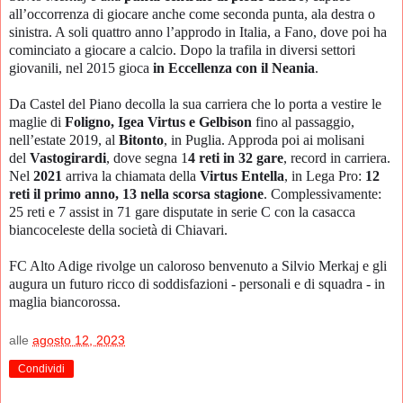
all’occorrenza di giocare anche come seconda punta, ala destra o
sinistra. A soli quattro anno l’approdo in Italia, a Fano, dove poi ha
cominciato a giocare a calcio. Dopo la trafila in diversi settori
giovanili, nel 2015 gioca
in Eccellenza con il Neania
.
Da Castel del Piano decolla la sua carriera che lo porta a vestire le
maglie di
Foligno, Igea Virtus e Gelbison
fino al passaggio,
nell’estate 2019, al
Bitonto
, in Puglia. Approda poi ai molisani
del
Vastogirardi
, dove segna 1
4 reti in 32 gare
, record in carriera.
Nel
2021
arriva la chiamata della
Virtus Entella
, in Lega Pro:
12
reti il primo anno, 13 nella scorsa stagione
. Complessivamente:
25 reti e 7 assist in 71 gare disputate in serie C con la casacca
biancoceleste della società di Chiavari.
FC Alto Adige rivolge un caloroso benvenuto a Silvio Merkaj e gli
augura un futuro ricco di soddisfazioni - personali e di squadra - in
maglia biancorossa.
alle
agosto 12, 2023
Condividi