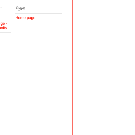
 -
Pagine
Home page
ige -
nity