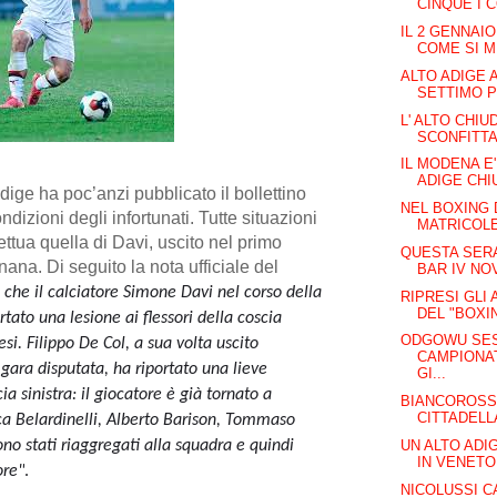
CINQUE I C
IL 2 GENNAI
COME SI MU
ALTO ADIGE A
SETTIMO P
L' ALTO CHI
SCONFITTA:
IL MODENA E'
ADIGE CHIU
dige ha poc’anzi pubblicato il bollettino
NEL BOXING 
dizioni degli infortunati. Tutte situazioni
MATRICOL
cettua quella di Davi, uscito nel primo
QUESTA SERA
nana. Di seguito la nota ufficiale del
BAR IV NO
 che il calciatore
Simone Davi
nel corso della
RIPRESI GLI 
DEL "BOXIN
ortato una
lesione ai flessori della coscia
ODGOWU SES
esi.
Filippo De Col
, a sua volta uscito
CAMPIONA
gara disputata, ha riportato una
lieve
GI...
ia sinistra
: il giocatore è già tornato a
BIANCOROSSI
CITTADELL
a Belardinelli, Alberto Barison, Tommaso
UN ALTO ADI
no stati riaggregati alla squadra e quindi
IN VENETO
ore"
.
NICOLUSSI C