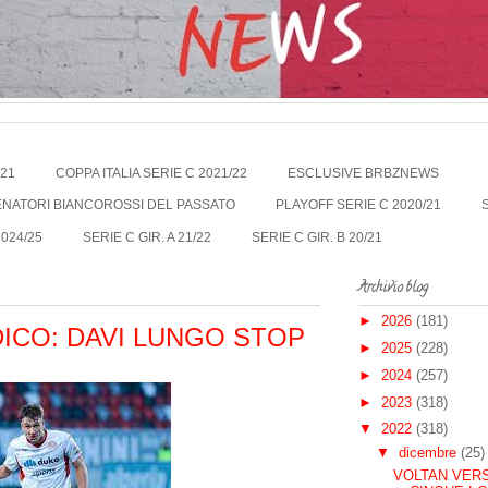
021
COPPA ITALIA SERIE C 2021/22
ESCLUSIVE BRBZNEWS
LENATORI BIANCOROSSI DEL PASSATO
PLAYOFF SERIE C 2020/21
2024/25
SERIE C GIR. A 21/22
SERIE C GIR. B 20/21
Archivio blog
►
2026
(181)
ICO: DAVI LUNGO STOP
►
2025
(228)
►
2024
(257)
►
2023
(318)
▼
2022
(318)
▼
dicembre
(25)
VOLTAN VERS