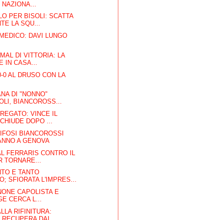
 NAZIONA...
LO PER BISOLI: SCATTA
E LA SQU...
MEDICO: DAVI LUNGO
MAL DI VITTORIA: LA
 IN CASA...
-0 AL DRUSO CON LA
ANA DI "NONNO"
LI, BIANCOROSS...
REGATO: VINCE IL
 CHIUDE DOPO ...
 TIFOSI BIANCOROSSI
ANNO A GENOVA
AL FERRARIS CONTRO IL
 TORNARE...
NTO E TANTO
; SFIORATA L'IMPRES...
INONE CAPOLISTA E
GE CERCA L...
LLA RIFINITURA:
 RECUPERA DAL...