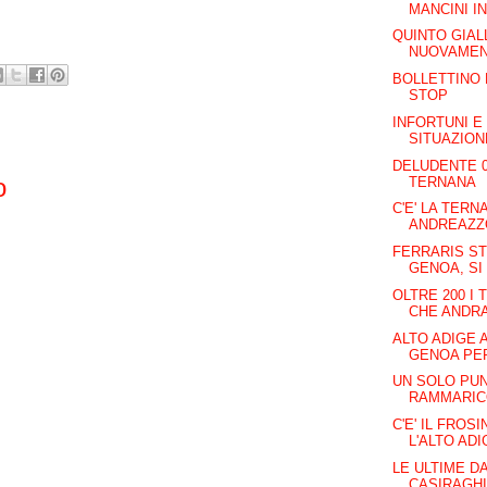
MANCINI IN
QUINTO GIAL
NUOVAMENT
BOLLETTINO 
STOP
INFORTUNI E 
SITUAZIONE
DELUDENTE 0
o
TERNANA
C'E' LA TERN
ANDREAZZO
FERRARIS ST
GENOA, SI
OLTRE 200 I
CHE ANDR
ALTO ADIGE 
GENOA PER
UN SOLO PU
RAMMARICO
C'E' IL FROS
L'ALTO ADI
LE ULTIME DA
CASIRAGHI