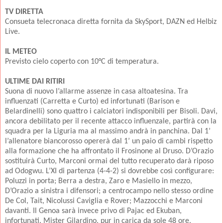
TV DIRETTA
Consueta telecronaca diretta fornita da SkySport, DAZN ed Helbiz
Live.
IL METEO
Previsto cielo coperto con 10°C di temperatura.
ULTIME DAI RITIRI
Suona di nuovo l’allarme assenze in casa altoatesina. Tra
influenzati (Carretta e Curto) ed infortunati (Barison e
Belardinelli) sono quattro i calciatori indisponibili per Bisoli. Davi,
ancora debilitato per il recente attacco influenzale, partirà con la
squadra per la Liguria ma al massimo andrà in panchina. Dal 1’
l’allenatore biancorosso opererà dal 1’ un paio di cambi rispetto
alla formazione che ha affrontato il Frosinone al Druso. D’Orazio
sostituirà Curto, Marconi ormai del tutto recuperato darà riposo
ad Odogwu. L’XI di partenza (4-4-2) si dovrebbe così configurare:
Poluzzi in porta; Berra a destra, Zaro e Masiello in mezzo,
D’Orazio a sinistra i difensori; a centrocampo nello stesso ordine
De Col, Tait, Nicolussi Caviglia e Rover; Mazzocchi e Marconi
davanti. Il Genoa sarà invece privo di Pajac ed Ekuban,
infortunati. Mister Gilardino, pur in carica da sole 48 ore,