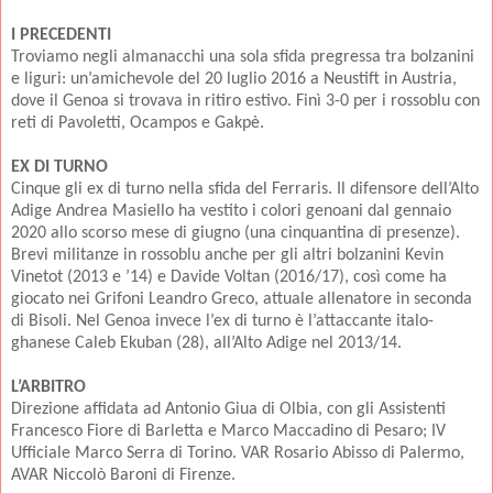
I PRECEDENTI
Troviamo negli almanacchi una sola sfida pregressa tra bolzanini
e liguri: un’amichevole del 20 luglio 2016 a Neustift in Austria,
dove il Genoa si trovava in ritiro estivo. Finì 3-0 per i rossoblu con
reti di Pavoletti, Ocampos e Gakpè.
EX DI TURNO
Cinque gli ex di turno nella sfida del Ferraris. Il difensore dell’Alto
Adige Andrea Masiello ha vestito i colori genoani dal gennaio
2020 allo scorso mese di giugno (una cinquantina di presenze).
Brevi militanze in rossoblu anche per gli altri bolzanini Kevin
Vinetot (2013 e ’14) e Davide Voltan (2016/17), così come ha
giocato nei Grifoni Leandro Greco, attuale allenatore in seconda
di Bisoli. Nel Genoa invece l’ex di turno è l’attaccante italo-
ghanese Caleb Ekuban (28), all’Alto Adige nel 2013/14.
L’ARBITRO
Direzione affidata ad Antonio Giua di Olbia, con gli Assistenti
Francesco Fiore di Barletta e Marco Maccadino di Pesaro; IV
Ufficiale Marco Serra di Torino. VAR Rosario Abisso di Palermo,
AVAR Niccolò Baroni di Firenze.