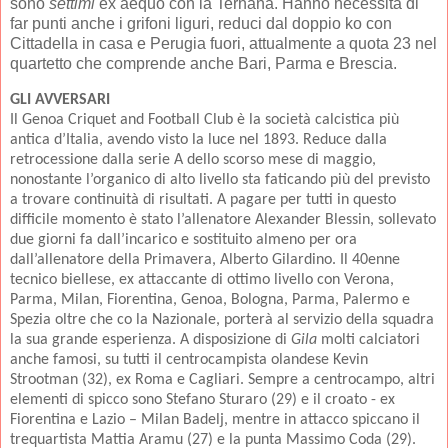
sono
settimi
ex aequo con la Ternana. Hanno necessità di
far punti anche i grifoni liguri, reduci dal doppio ko con
Cittadella in casa e Perugia fuori, attualmente a quota 23 nel
quartetto che comprende anche Bari, Parma e Brescia.
GLI AVVERSARI
Il Genoa Cri
quet and Football Club è la società calcistica più
antica d’Italia, avendo visto la luce nel 1893. Reduce dalla
retrocessione dalla serie A dello scorso mese di maggio,
nonostante l’organico di alto livello sta faticando più del previsto
a trovare continuità di risultati. A pagare per tutti in questo
difficile momento è stato l’allenatore Alexander Blessin, sollevato
due giorni fa dall’incarico e sostituito almeno per ora
dall’allenatore della Primavera, Alberto Gilardino. Il 40enne
tecnico biellese, ex attaccante di ottimo livello con Verona,
Parma, Milan, Fiorentina, Genoa, Bologna, Parma, Palermo e
Spezia oltre che co la Nazionale, porterà al servizio della squadra
la sua grande esperienza. A disposizione di
Gila
molti calciatori
anche famosi, su tutti il centrocampista olandese Kevin
Strootman (32), ex Roma e Cagliari. Sempre a centrocampo, altri
elementi di spicco sono Stefano Sturaro (29) e il croato - ex
Fiorentina e Lazio – Milan Badelj, mentre in attacco spiccano il
trequartista Mattia Aramu (27) e la punta Massimo Coda (29).