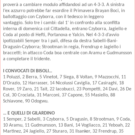
proverà a cambiare modulo affidandosi ad un 4-3-3. A sinistra
l’ex azzurro potrebbe far esordire il Primavera Brayan Boci, in
ballottaggio con Czyborra, con il tedesco in leggero
vantaggio.
Solo tre i cambi: dal 1’ in confronto alla sconfitta
interna di domenica col Cittadella, entrano Czyborra, Jagiello e
Coda al posto di Hefti, Portanova e Yalcin. Nel 4-3-3 d’avvio
ipotizzabili Semper tra i pali, difesa da destra Sabelli-Bani-
Dragusin-Czyborra; Strootman in regia, Frendrup e Jagiello i
braccetti; in attacco Coda boa centrale con Aramu e Gudmunsson
a completare il tridente.
I CONVOCATI DI BISOLI…
1 Poluzzi, 2 Berra, 5 Vinetot, 7 Siega, 8 Voltan, 9 Mazzocchi, 11
D’Orazio, 12 Harrasser, 14 Nicolussi Caviglia, 17 Casiraghi, 18
Rover, 19 Zaro, 21 Tait, 22 Iacobucci, 23 Pompetti, 24 Davi, 26 De
Col, 30 Crociata, 31 Marconi, 37 Capone, 55 Masiello, 88
Schiavone, 90 Odogwu.
… E QUELLI DI GILARDINO
1 Semper, 2 Sabelli, 3 Czyborra, 5 Dragusin, 8 Strootman, 9 Coda,
10 Aramu, 11 Gudmunsson, 13 Bani, 14 Vogliacco, 21 Yeboah, 22
Martinez, 24 Jagiello, 27 Sturaro, 31 Ilsanker, 32 Frendrup, 35