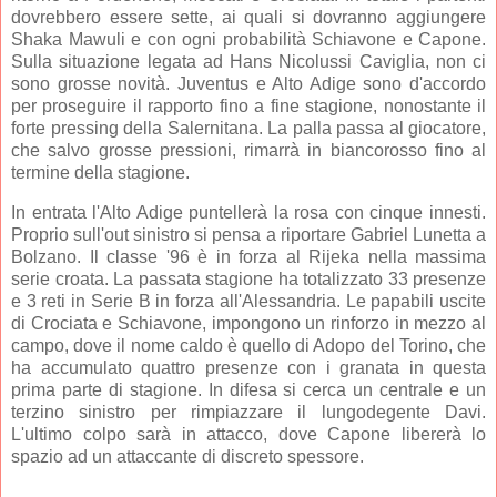
dovrebbero essere sette, ai quali si dovranno aggiungere
Shaka Mawuli e con ogni probabilità Schiavone e Capone.
Sulla situazione legata ad Hans Nicolussi Caviglia, non ci
sono grosse novità. Juventus e Alto Adige sono d'accordo
per proseguire il rapporto fino a fine stagione, nonostante il
forte pressing della Salernitana. La palla passa al giocatore,
che salvo grosse pressioni, rimarrà in biancorosso fino al
termine della stagione.
In entrata l'Alto Adige puntellerà la rosa con cinque innesti.
Proprio sull'out sinistro si pensa a riportare Gabriel Lunetta a
Bolzano. Il classe '96 è in forza al Rijeka nella massima
serie croata. La passata stagione ha totalizzato 33 presenze
e 3 reti in Serie B in forza all'Alessandria. Le papabili uscite
di Crociata e Schiavone, impongono un rinforzo in mezzo al
campo, dove il nome caldo è quello di Adopo del Torino, che
ha accumulato quattro presenze con i granata in questa
prima parte di stagione. In difesa si cerca un centrale e un
terzino sinistro per rimpiazzare il lungodegente Davi.
L'ultimo colpo sarà in attacco, dove Capone libererà lo
spazio ad un attaccante di discreto spessore.