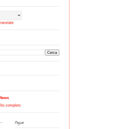
ranslate
 News
filo completo
 -
Pagine