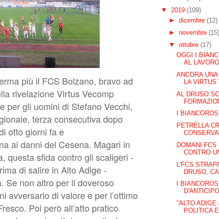
▼
2019
(109)
►
dicembre
(12)
►
novembre
(15
▼
ottobre
(17)
OGGI I BIAN
AL LAVORO 
ANCORA UNA 
 ferma più il FCS Bolzano, bravo ad
LA VIRTUS 
lla rivelazione Virtus Vecomp
AL DRUSO S
FORMAZIONI
le per gli uomini di Stefano Vecchi,
I BIANCOROSS
tagionale, terza consecutiva dopo
PETRELLA CR
i otto giorni fa e
CONSERVA,
rna ai danni del Cesena. Magari in
DOMANI FCS
CONTRO UN
, questa sfida contro gli scaligeri -
L'FCS STRAP
rima di salire in Alto Adige -
DRUSO, CAS
 Se non altro per il doveroso
I BIANCOROS
D'ANTICIPO:
i avversario di valore e per l’ottimo
"ALTO ADIGE
esco. Poi però all’atto pratico
POLITICA E