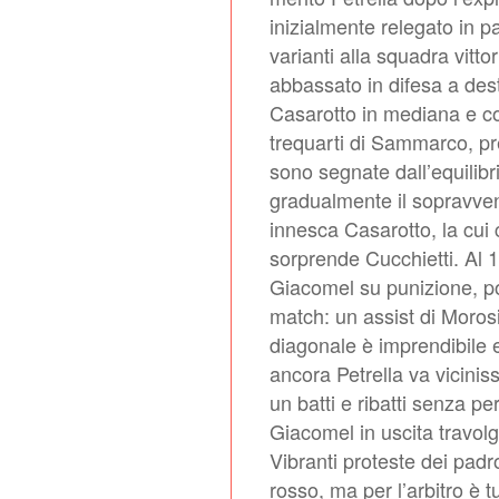
inizialmente relegato in 
varianti alla squadra vit
abbassato in difesa a dest
Casarotto in mediana e c
trequarti di Sammarco, pref
sono segnate dall’equilibr
gradualmente il sopravven
innesca Casarotto, la cui
sorprende Cucchietti. Al 
Giacomel su punizione, poi
match: un assist di Morosin
diagonale è imprendibile 
ancora Petrella va viciniss
un batti e ribatti senza per
Giacomel in uscita travol
Vibranti proteste dei padr
rosso, ma per l’arbitro è t