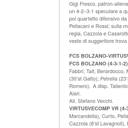
Gigi Fresco, patron-allena
un 4-2–3-1 speculare a qu
poi quartetto difensivo d
Pellacani e Rossi; sulla m
regia, Cazzola e Casarotto
veste di suggeritore trov
FCS BOLZANO-VIRTUS
FCS BOLZANO (4-3-1-2
Fabbri; Tait, Berardocco, 
(30’st Gatto); Petrella (2
Romero).
A disp. Taliento 
Alari.
All. Stefano Vecchi.
VIRTUSVECOMP VR (4-3
Marcandella), Curto, Pella
Cazzola (8’st Lavagnoli), D