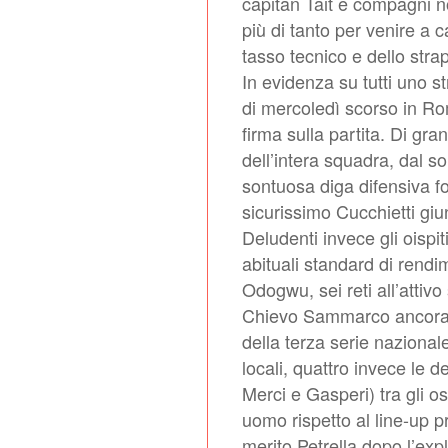
capitan Tait e compagni n
più di tanto per venire a ca
tasso tecnico e dello stra
In evidenza su tutti uno st
di mercoledì scorso in R
firma sulla partita. Di gr
dell’intera squadra, dal so
sontuosa diga difensiva fo
sicurissimo Cucchietti giun
Deludenti invece gli oispiti
abituali standard di rendi
Odogwu, sei reti all’attiv
Chievo Sammarco ancora no
della terza serie nazionale.
locali, quattro invece le de
Merci e Gasperi) tra gli o
uomo rispetto al line-up p
merito Petrella dopo l’exp