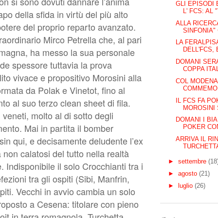
on si sono dovuti dannare l’anima
GLI EPISODI
L' FCS: AL "
po della sfida in virtù del più alto
ALLA RICERC
potere del proprio reparto avanzato.
SINFONIA" 
raordinario Mirco Petrella che, al pari
LA FERALPISA
omagna, ha messo la sua personale
DELL'FCS, 
DOMANI SERA
ande spessore tuttavia la prova
COPPA ITAL
lito vivace e propositivo Morosini alla
COL MODENA 
rmata da Polak e Vinetot, fino al
COMMEMORA
to al suo terzo clean sheet di fila.
IL FCS FA PO
MOROSINI 
 veneti, molto al di sotto degli
DOMANI I BI
mento. Mai in partita il bomber
POKER CON
o sin qui, e decisamente deludente l’ex
ARRIVA IL R
TURCHETTA:
n calatosi del tutto nella realtà
►
settembre
(18
 Indisponibile il solo Crocchianti tra i
►
agosto
(21)
fezioni tra gli ospiti (Sibi, Manfrin,
►
luglio
(26)
spiti. Vecchi in avvio cambia un solo
roposto a Cesena: titolare con pieno
loit in terra romagnola, Turchetta