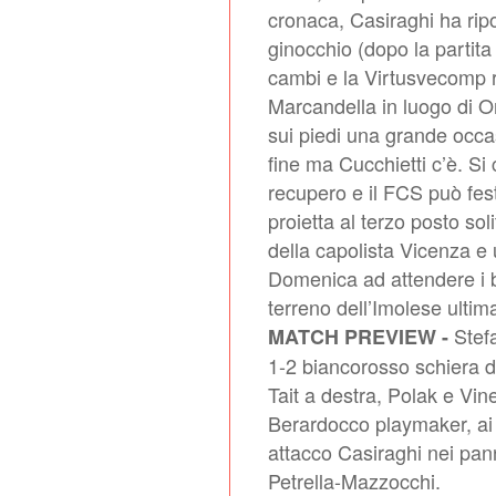
cronaca, Casiraghi ha rip
ginocchio (dopo la partita
cambi e la Virtusvecomp ri
Marcandella in luogo di O
sui piedi una grande occa
fine ma Cucchietti c’è. Si
recupero e il FCS può fest
proietta al terzo posto so
della capolista Vicenza e
Domenica ad attendere i bi
terreno dell’Imolese ultima
Stefa
MATCH PREVIEW -
1-2 biancorosso schiera dal
Tait a destra, Polak e Vine
Berardocco playmaker, ai s
attacco Casiraghi nei panni
Petrella-Mazzocchi.