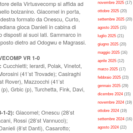
tore della Virtusvecomp si affida ad
novembre 2025
(17)
ello bolzanino. Giacomel in porta,
ottobre 2025
(20)
a destra formato da Onescu, Curto,
settembre 2025
(20)
ediana gioca Danieli in cabina di
agosto 2025
(15)
 disposti ai suoi lati. Sammarco in
luglio 2025
(21)
a posto dietro ad Odogwu e Magrassi.
giugno 2025
(20)
maggio 2025
(16)
VECOMP VR
1-0
aprile 2025
(12)
Cucchietti; Ierardi, Polak, Vinetot,
):
marzo 2025
(17)
Morosini (41’st Trovade); Casiraghi
febbraio 2025
(23)
3’st Rover), Mazzocchi (41’st
gennaio 2025
(29)
(p), Grbic (p), Turchetta, Fink, Davi,
dicembre 2024
(15)
novembre 2024
(19)
ottobre 2024
(19)
Giacomel; Onescu (28’st
-1-2):
cani, Rossi (28’st Vannucci);
settembre 2024
(16)
anieli (8’st Danti), Casarotto;
agosto 2024
(22)