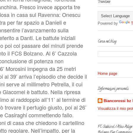
Translate
panchina. Fresco invece apporta tre
toriosa in casa sul Ravenna: Onescu
ra per far spazio a Danieli e
Powered by
T
onsentire l’avanzamento sulla
erito a Danti. Le battute iniziali
Cerca nel blog
io poi col passare dei minuti prende
to il FCS Bolzano. Al 6’ Cazzola
 conclusione di potenza non
16’ Morosini impegna da 25 metri
Home page
 al 39’ arriva l’episodio che decide il
i serve al millimetro Petrella, il cui
Informazioni personali
e Giacomel è battuto. Nella ripresa
imo al raddoppio all’11’ al termine di
Biancorossi bz
ò trovare il pertugio giusto, poi al 26’
Visualizza il mio pro
ge Casiraghi commettendo fallo.
oni di casa che chiedono il cartellino
FC Südtirol / Alto Adige
utto regolare. Nell’impatto, per la
Bolzano Fan Community