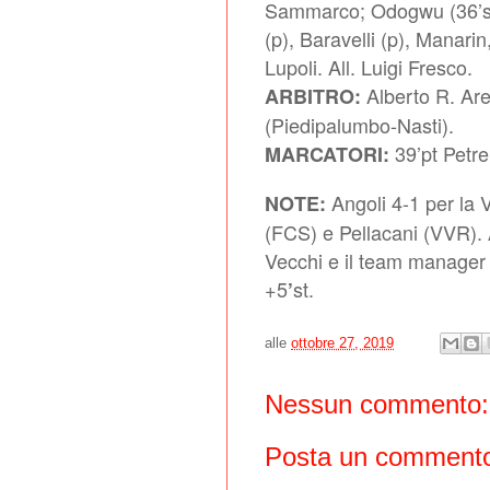
Sammarco; Odogwu (36’st 
(p), Baravelli (p), Manari
Lupoli. All. Luigi Fresco.
Alberto R. Are
ARBITRO:
(Piedipalumbo-Nasti).
39’pt Petre
MARCATORI:
Angoli 4-1 per la
NOTE:
(FCS) e Pellacani (VVR). 
Vecchi e il team manager
+5
st.
’
alle
ottobre 27, 2019
Nessun commento:
Posta un comment