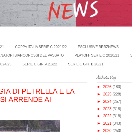
021
COPPA ITALIA SERIE C 2021/22
ESCLUSIVE BRBZNEWS
LENATORI BIANCOROSSI DEL PASSATO
PLAYOFF SERIE C 2020/21
2024/25
SERIE C GIR. A 21/22
SERIE C GIR. B 20/21
Archivio blog
►
2026
(180)
IA DI PETRELLA E LA
►
2025
(228)
SI ARRENDE AI
►
2024
(257)
►
2023
(318)
►
2022
(318)
►
2021
(343)
►
2020
(250)