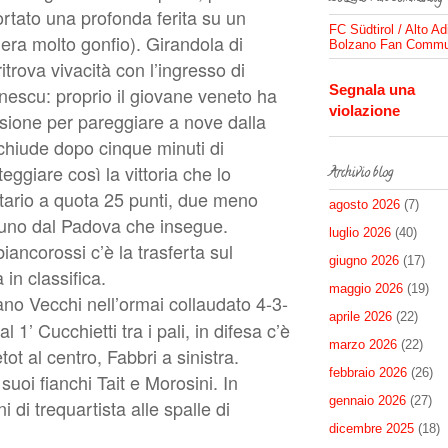
ortato una profonda ferita su un
FC Südtirol / Alto Ad
 era molto gonfio). Girandola di
Bolzano Fan Commu
trova vivacità con l’ingresso di
Segnala una
nescu: proprio il giovane veneto ha
violazione
sione per pareggiare a nove dalla
 chiude dopo cinque minuti di
eggiare così la vittoria che lo
Archivio blog
litario a quota 25 punti, due meno
agosto 2026
(7)
 uno dal Padova che insegue.
luglio 2026
(40)
ancorossi c’è la trasferta sul
giugno 2026
(17)
 in classifica.
maggio 2026
(19)
no Vecchi nell’ormai collaudato 4-3-
aprile 2026
(22)
 1’ Cucchietti tra i pali, in difesa c’è
marzo 2026
(22)
tot al centro, Fabbri a sinistra.
febbraio 2026
(26)
uoi fianchi Tait e Morosini. In
gennaio 2026
(27)
 di trequartista alle spalle di
dicembre 2025
(18)