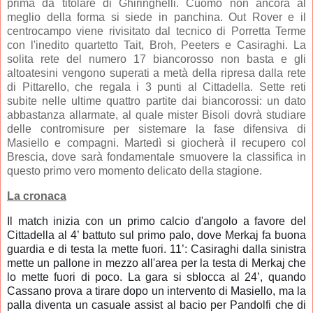
prima da titolare di Ghiringhelli. Cuomo non ancora al
meglio della forma si siede in panchina. Out Rover e il
centrocampo viene rivisitato dal tecnico di Porretta Terme
con l'inedito quartetto Tait, Broh, Peeters e Casiraghi. La
solita rete del numero 17 biancorosso non basta e gli
altoatesini vengono superati a metà della ripresa dalla rete
di Pittarello, che regala i 3 punti al Cittadella. Sette reti
subite nelle ultime quattro partite dai biancorossi: un dato
abbastanza allarmate, al quale mister Bisoli dovrà studiare
delle contromisure per sistemare la fase difensiva di
Masiello e compagni. Martedì si giocherà il recupero col
Brescia, dove sarà fondamentale smuovere la classifica in
questo primo vero momento delicato della stagione.
La cronaca
Il match inizia con un primo calcio d'angolo a favore del
Cittadella al 4’ battuto sul primo palo, dove Merkaj fa buona
guardia e di testa la mette fuori. 11’: Casiraghi dalla sinistra
mette un pallone in mezzo all'area per la testa di Merkaj che
lo mette fuori di poco. La gara si sblocca al 24’, quando
Cassano prova a tirare dopo un intervento di Masiello, ma la
palla diventa un casuale assist al bacio per Pandolfi che di