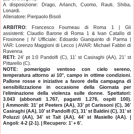
A disposizione: Drago, Arlanch, Cuomo, Rauti, Shiba,
Lonardi.
Allenatore: Pierpaolo Bisoli
ARBITRO:
Francesco Fourneau di Roma 1 | Gli
assistenti: Claudio Barone di Roma 1 & Ivan Catallo di
Frosinone | IV Ufficiale: Edoardo Gianquinto di Parma |
VAR: Lorenzo Maggioni di Lecco | AVAR: Michael Fabbri di
Ravenna
RETI:
24’ pt 1:0 Pandolfi (C), 11’ st Casiraghi (AA), 21’ st
Pittarello (C).
NOTE:
pomeriggio ventoso con cielo sereno,
temperatura attorno ai 10°, campo in ottime condizioni.
Pallone rosse e iniziative a favore della campagna di
sensibilizzazione in occasione della Giornata per
l’eliminazione della violenza sulle donne. Spettatori:
3.043 (abbonati 1.767, paganti 1.276, ospiti 100).
| Ammoniti: 31’ pt Peeters (AA), 33’ pt Carissoni (C), 36’
Casiraghi (AA), 10’ st Pandolfi (C), 31’ st Baldini (C), 31’ st
Poluzzi (AA), 34’ st Tait (AA), 44’ st Masiello (AA). |
Angoli: 4-2 (2-1). | Recupero: 1’ + 6’.