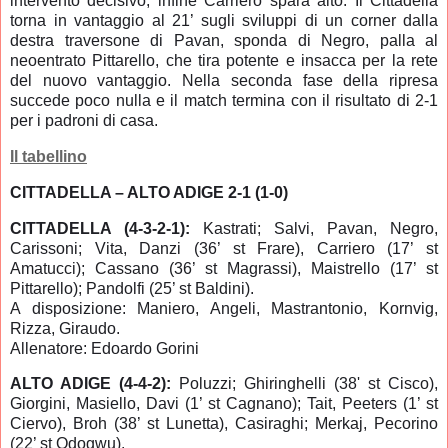
intervento decisivo, infine Carriero spara alto. Il Cittadella
torna in vantaggio al 21’ sugli sviluppi di un corner dalla
destra traversone di Pavan, sponda di Negro, palla al
neoentrato Pittarello, che tira potente e insacca per la rete
del nuovo vantaggio. Nella seconda fase della ripresa
succede poco nulla e il match termina con il risultato di 2-1
per i padroni di casa.
Il tabellino
CITTADELLA – ALTO ADIGE 2-1 (1-0)
CITTADELLA (4-3-2-1):
Kastrati; Salvi, Pavan, Negro,
Carissoni; Vita, Danzi (36’ st Frare), Carriero (17’ st
Amatucci); Cassano (36’ st Magrassi), Maistrello (17’ st
Pittarello); Pandolfi (25’ st Baldini).
A disposizione: Maniero, Angeli, Mastrantonio, Kornvig,
Rizza, Giraudo.
Allenatore: Edoardo Gorini
ALTO ADIGE (4-4-2):
Poluzzi; Ghiringhelli (38' st Cisco),
Giorgini, Masiello, Davi (1’ st Cagnano); Tait, Peeters
(1’ st
Ciervo)
, Broh (38’ st Lunetta), Casiraghi; Merkaj, Pecorino
(22’ st Odogwu).