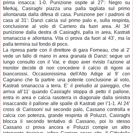
prima insacca: 1-0. Punizione ospite al 27’: Negro su
Merkaj, Casiraghi piazza una palla tagliata sul primo
allontanata dalla difesa di casa. Punizione per i padroni di
casa al 31’: Danzi calcia sul primo palo e, sulla respinta,
conclusione al volo di Carriero da fuori area. Al 34’
punizione dalla destra di Casiraghi, palla in area, Kastrati
smanaccia e allontana. Vita ci prova da fuori al 43’, ma la
palla termina sul fondo di poco.
La ripresa parte con il direttore di gara Forneau, che al 2'
vede un fallo di mano in area granata di Danzi: segue un
lungo consulto con il Var, e dopo aver rivisto l'azione al
monitor decide di non concedere il calcio di rigore ai
biancorossi. Occasionissima dell'Alto Adige al 9’ con
Cagnano che fa partire una potente conclusione al volo,
Kastrati smanaccia a terra. E’ il preludio al pareggio, che
arriva all’11’ quando Casiraghi stoppa di petto il pallone,
entra in area e calcia rasoterra in diagonale dalla sinistra
insaccando il pallone alle spalle di Kastrati per l’1-1. Al 24’
cross di Carissoni sul secondo palo, Cassano controlla e
calcia con potenza, grande respinta di Poluzzi, Casiraghi
blocca il secondo tentativo di Cassano, poi lo stesso
Cassano ci prova ancora e Poluzzi compie un altro