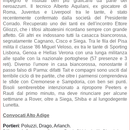
impegno e risultati ben più graficanti da parte dei
neroazzurri. Il tecnico Alberto Aquilani, ex giocatore di
Roma, Juventus e Liverpool tra le tante, è stato
recentemente confermato dalla società del Presidente
Corrado. Recuperato uno dei tanti ex dell'incontro Ettore
Gliozzi, che i tifosi altoatesini ricordano sempre con grande
affetto. Gli altri ex indossano tutti la casacca biancorossa,
segnatamente Cagnano, Cisco e Siega. Tra le fila del Pisa
milita il classe '86 Miguel Veloso, ex tra le tante di Sporting
Lisbona, Genoa e Hellas Verona con una lunga militanza
alle spalle con la nazionale portoghese (57 presenze e 3
reti). Diverso l'umore in casa biancorossa, nonostante il
passo falso di Parma: difatti Tait e compagni sono usciti dal
terribile ciclo di tre partite, che oltre i parmensi comprendeva
le sfide con Cremonese e Sampdoria, con ben sei punti.
Bisoli sembrerebbe intenzionato a riproporre Peeters e
Rauti dal primo minuto, ma deve rinunciare per alcune
settimane a Rover, oltre a Siega, Shiba e al lungodegente
Lunetta.
Convocati Alto Adige
Portieri
: Poluzzi, Drago, Arlanch.