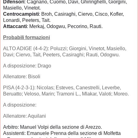
Difensori
: Cagnano, Cuomo, Davi, Ghiringhelli, Giorgini,
Masiello, Vinetot.
Centrocampisti
: Broh, Casiraghi, Ciervo, Cisco, Kofler,
Lonardi, Peeters, Tait.
Attaccanti
: Merkaj, Odogwu, Pecorino, Rauti.
Probabili formazioni
ALTO ADIGE (4-4-2): Poluzzi; Giorgini, Vinetot, Masiello,
Davi; Ciervo, Tait, Peeters, Casiraghi; Rauti, Odogwu.
A disposizione: Drago
Allenatore: Bisoli
PISA (4-2-3-1): Nicolas; Esteves, Canestrelli, Leverbe,
Beruatto; Veloso, Marin; Tramoni L., Mlakar, Valoti; Moreo.
A disposizione:
Allenatore: Aquilani
Arbitro:
Manuel Volpi della sezione di Arezzo.
Assistenti: Emanuele Prenna della sezione di Molfetta