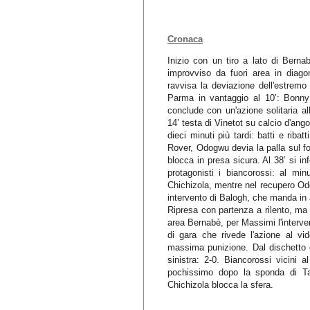
Cronaca
Inizio con un tiro a lato di Berna
improvviso da fuori area in diago
ravvisa la deviazione dell'estremo
Parma in vantaggio al 10’: Bonny
conclude con un'azione solitaria al
14’ testa di Vinetot su calcio d'ang
dieci minuti più tardi: batti e rib
Rover, Odogwu devia la palla sul fo
blocca in presa sicura. Al 38’ si in
protagonisti i biancorossi: al mi
Chichizola, mentre nel recupero Od
intervento di Balogh, che manda in 
Ripresa con partenza a rilento, ma al
area Bernabè, per Massimi l'intervent
di gara che rivede l'azione al v
massima punizione. Dal dischetto c
sinistra: 2-0. Biancorossi vicini 
pochissimo dopo la sponda di Tai
Chichizola blocca la sfera.