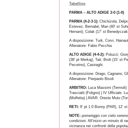
Tabellino
PARMA – ALTO ADIGE 2-0 (1-0)
PARMA (4-2-3-1):
Chichizola; Delpra
Estevez, Bernabé; Man (40’ st Sohm)
Hernani); Colak (17’ st Benedyczak
A disposizione: Turk, Corvi, Hainau
Allenatore: Fabio Pecchia
ALTO ADIGE (4-4-2):
Poluzzi;
Gior
(38’ pt Merkaj), Tait,
Broh (15’ st P
Pecorino), Casiraghi.
A disposizione: Drago, Cagnano, Ghir
Allenatore: Pierpaolo Bisoli
ARBITRO:
Luca Massimi (Termoli) |
Trasciatti (Foligno) | IV Ufficiale:
(Molfetta) | AVAR: Oreste Muto (Tor
RETI:
9’ pt 1:0 Bonny (PAR), 12’ st
NOTE:
pomeriggio con cielo sereno
condizioni. All’inizio un minuto di 
vicinanza nei confronti della popolazi