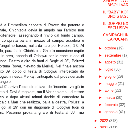
SFIDA ALLA 
BISOLI VARA
IL “BABY” K
UNO STAGE
IL DOPPIO EX
bè e l’immediata risposta di Rover: tiro potente e
ESCLUSIVA
nale, Chichizola devia in angolo ma l’arbitro non
CASIRAGHI I
 difensore, assegnando il rinvio dal fondo campo.
CAPOCANN
 conquista palla in mezzo al campo, accelera e
l'angolino basso, nulla da fare per Poluzzi, 1-0. Al
►
ottobre
(19)
olo, para facile Chichizola. Ghiotta occasione ospite
►
settembre
(17
atti in area, sponda di Odogwu per la conclusione di
ndo. Destro a giro da fuori di Begic al 26’, Poluzzi
►
agosto
(31)
fortuna Rover, rilevato da Merkaj. Nel finale ancora
►
luglio
(38)
nuto 39' colpo di testa di Odogwu intercettato da
►
giugno
(29)
ogwu innesca Merkaj, anticipato dal provvidenziale
angolo.
►
maggio
(21)
 9’ arriva l'episodio chiave dell'incontro: va giù in
►
aprile
(22)
o di Davi è regolare, ma il Var richiama il direttore
ideo e dopo alcuni minuti decide di concedere la
►
marzo
(30)
alcia Man che realizza, palla a destra, Poluzzi a
►
febbraio
(32)
al gol al 29’ con un diagonale di Odogwu fuori di
►
gennaio
(41)
t. Pecorino prova a girare di testa al 38’, ma
►
2022
(318)
►
2021
(343)