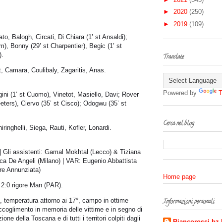
►
2020
(250)
►
2019
(109)
to, Balogh, Circati, Di Chiara (1’ st Ansaldi);
, Bonny (29’ st Charpentier), Begic (1’ st
).
Translate
t, Camara, Coulibaly, Zagaritis, Anas.
Powered by
T
gini (1’ st Cuomo), Vinetot, Masiello,
Davi;
Rover
eeters),
Ciervo (35’ st Cisco);
Odogwu (35’ st
Cerca nel blog
inghelli, Siega, Rauti, Kofler, Lonardi.
 Gli assistenti: Gamal Mokhtal (Lecco) & Tiziana
 Luca De Angeli (Milano) | VAR: Eugenio Abbattista
re Annunziata)
Home page
 2:0 rigore Man (PAR).
, temperatura attorno ai 17°, campo in ottime
Informazioni personali
raccoglimento in memoria delle vittime e in segno di
one della Toscana e di tutti i territori colpiti dagli
Biancorossi bz