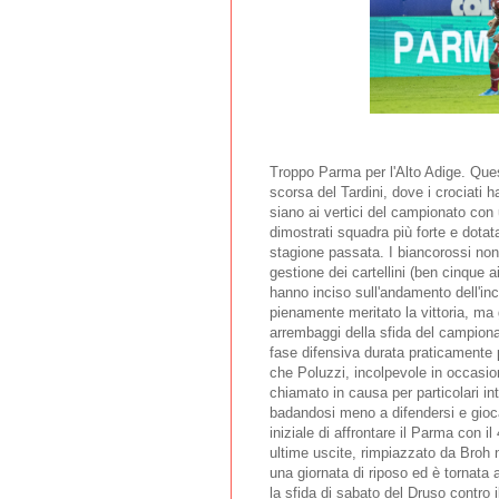
Troppo Parma per l'Alto Adige. Que
scorsa del Tardini, dove i crociati 
siano ai vertici del campionato con u
dimostrati squadra più forte e dota
stagione passata. I biancorossi no
gestione dei cartellini (ben cinque ai
hanno inciso sull'andamento dell'inc
pienamente meritato la vittoria, ma
arrembaggi della sfida del campiona
fase difensiva durata praticamente pe
che Poluzzi, incolpevole in occasion
chiamato in causa per particolari int
badandosi meno a difendersi e gioca
iniziale di affrontare il Parma con il 
ultime uscite, rimpiazzato da Broh 
una giornata di riposo ed è tornata
la sfida di sabato del Druso contro 