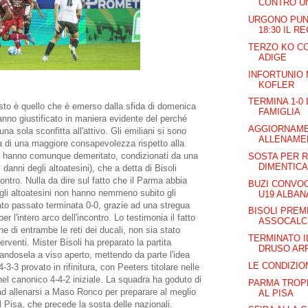
CONTRO UN
URGONO PUN
18:30 IL R
TERZO KO CO
ADIGE
INFORTUNIO
KOFLER
TERMINA 1-0
sto è quello che è emerso dalla sfida di domenica
FAMIGLIA
hanno giustificato in maniera evidente del perché
AGGIORNAME
na sola sconfitta all'attivo. Gli emiliani si sono
ALLENAMEN
ta di una maggiore consapevolezza rispetto alla
n hanno comunque demeritato, condizionati da una
SOSTA PER R
DIMENTICA
 danni degli altoatesini), che a detta di Bisoli
ontro. Nulla da dire sul fatto che il Parma abbia
BUZI CONVO
 gli altoatesini non hanno nemmeno subito gli
U19 ALBA
to passato terminata 0-0, grazie ad una stregua
BISOLI PREM
r l'intero arco dell'incontro. Lo testimonia il fatto
ASSOCALC
e di entrambe le reti dei ducali, non sia stato
TERMINATO IL
erventi. Mister Bisoli ha preparato la partita
DRUSO ARR
ndosela a viso aperto, mettendo da parte l'idea
LE CONDIZIO
4-3-3 provato in rifinitura, con Peeters titolare nelle
nel canonico 4-4-2 iniziale. La squadra ha goduto di
PARMA TROP
 ad allenarsi a Maso Ronco per preparare al meglio
AL PISA
il Pisa, che precede la sosta delle nazionali.