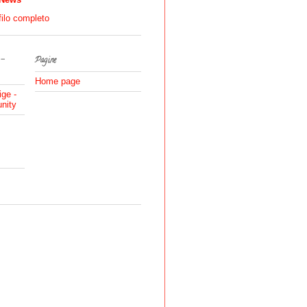
filo completo
 -
Pagine
Home page
ige -
nity