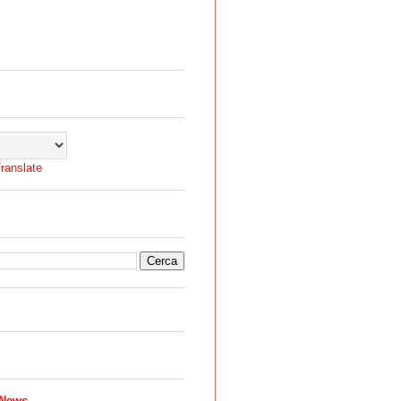
ranslate
 News