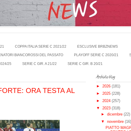
021
COPPA ITALIA SERIE C 2021/22
ESCLUSIVE BRBZNEWS
LENATORI BIANCOROSSI DEL PASSATO
PLAYOFF SERIE C 2020/21
2024/25
SERIE C GIR. A 21/22
SERIE C GIR. B 20/21
Archivio blog
►
2026
(181)
ORTE: ORA TESTA AL
►
2025
(228)
►
2024
(257)
▼
2023
(318)
►
dicembre
(22)
▼
novembre
(16
PIATTO MAGR