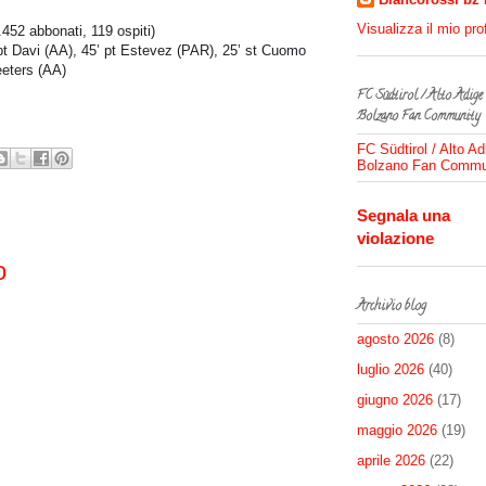
Visualizza il mio pro
.452 abbonati, 119 ospiti)
 pt Davi (AA), 45’ pt Estevez (PAR), 25’ st Cuomo
eeters (AA)
FC Südtirol / Alto Adige
Bolzano Fan Community
FC Südtirol / Alto Ad
Bolzano Fan Commu
Segnala una
violazione
o
Archivio blog
agosto 2026
(8)
luglio 2026
(40)
giugno 2026
(17)
maggio 2026
(19)
aprile 2026
(22)