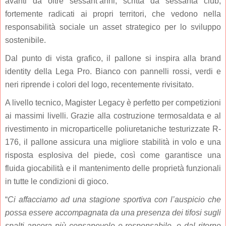
avanti da oltre sessant’anni, scritta da sessanta club,
fortemente radicati ai propri territori, che vedono nella
responsabilità sociale un asset strategico per lo sviluppo
sostenibile.
Dal punto di vista grafico, il pallone si inspira alla brand
identity della Lega Pro. Bianco con pannelli rossi, verdi e
neri riprende i colori del logo, recentemente rivisitato.
A livello tecnico, Magister Legacy è perfetto per competizioni
ai massimi livelli. Grazie alla costruzione termosaldata e al
rivestimento in microparticelle poliuretaniche testurizzate R-
176, il pallone assicura una migliore stabilità in volo e una
risposta esplosiva del piede, così come garantisce una
fluida giocabilità e il mantenimento delle proprietà funzionali
in tutte le condizioni di gioco.
“
Ci affacciamo ad una stagione sportiva con l’auspicio che
possa essere accompagnata da una presenza dei tifosi sugli
spalti ancora più consapevole e responsabile, e dal ritorno