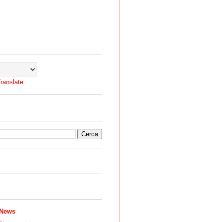
ranslate
 News