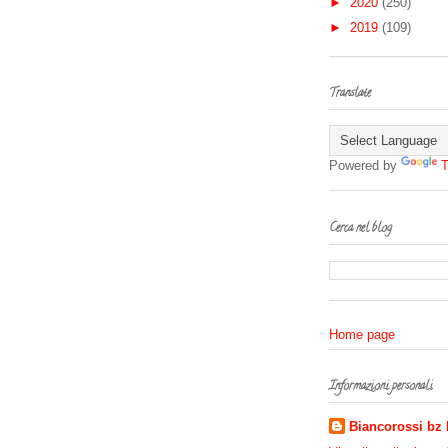
►
2020
(250)
►
2019
(109)
Translate
Powered by
T
Cerca nel blog
Home page
Informazioni personali
Biancorossi bz