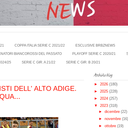
021
COPPA ITALIA SERIE C 2021/22
ESCLUSIVE BRBZNEWS
LENATORI BIANCOROSSI DEL PASSATO
PLAYOFF SERIE C 2020/21
2024/25
SERIE C GIR. A 21/22
SERIE C GIR. B 20/21
Archivio blog
►
2026
(180)
STI DELL' ALTO ADIGE.
►
2025
(228)
QUA...
►
2024
(257)
▼
2023
(318)
►
dicembre
(22)
►
novembre
(16
►
ottobre
(19)