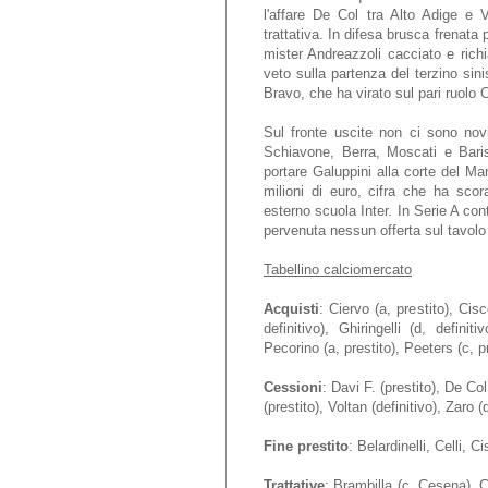
l'affare De Col tra Alto Adige e 
trattativa. In difesa brusca frenata 
mister Andreazzoli cacciato e richi
veto sulla partenza del terzino sin
Bravo, che ha virato sul pari ruolo
Sul fronte uscite non ci sono novi
Schiavone, Berra, Moscati e Baris
portare Galuppini alla corte del Ma
milioni di euro, cifra che ha scor
esterno scuola Inter. In Serie A co
pervenuta nessun offerta sul tavolo
Tabellino calciomercato
Acquisti
: Ciervo (a, prestito), Cisc
definitivo), Ghiringelli (d, definiti
Pecorino (a, prestito), Peeters (c, pr
Cessioni
: Davi F. (prestito), De Co
(prestito), Voltan (definitivo), Zaro (d
Fine prestito
: Belardinelli, Celli, 
Trattative
: Brambilla (c, Cesena), 