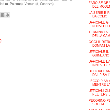
ZARO SE NE 
leri (a, Palermo), Venturi (d, Cosenza)
DEL MODE
LA SERIE B 
DA COMO
UFFICIALE GH
NUOVO TE
TERMINA LA 
DELLA CAM
o
OGGI IL RIT
DOMANI LA
UFFICIALE I
GUINEANO 
UFFICIALE L’
INNESTO IN
UFFICIALE A
DAL PISA L
LECCO RIAMM
MENTRE LA
UFFICIALI GL
PEETERS E
PECORINO PE
SOLERI.