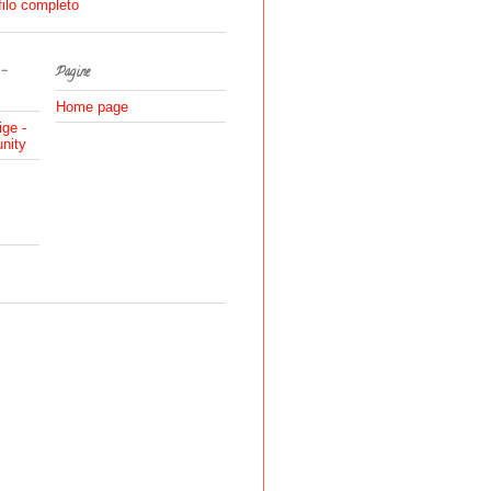
filo completo
 -
Pagine
Home page
ige -
nity