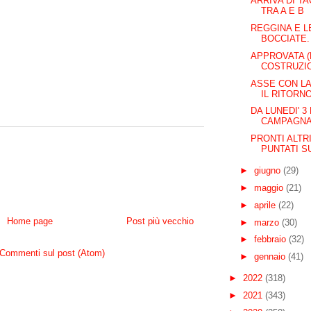
ARRIVA DI T
TRA A E B
REGGINA E L
BOCCIATE. 
APPROVATA (
COSTRUZIO
ASSE CON LA
IL RITORN
DA LUNEDI' 3
CAMPAGNA 
PRONTI ALTRI
PUNTATI SU
►
giugno
(29)
►
maggio
(21)
►
aprile
(22)
Home page
Post più vecchio
►
marzo
(30)
►
febbraio
(32)
Commenti sul post (Atom)
►
gennaio
(41)
►
2022
(318)
►
2021
(343)