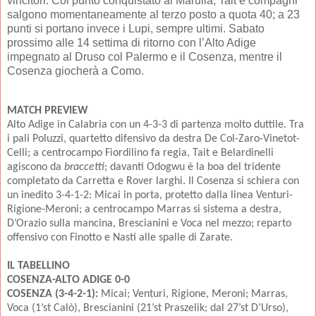
vincitori. Col punto conquistato al Marulla, Tait e compagni
salgono momentaneamente al terzo posto a quota 40; a 23
punti si portano invece i Lupi, sempre ultimi. Sabato
prossimo alle 14 settima di ritorno con l’Alto Adige
impegnato al Druso col Palermo e il Cosenza, mentre il
Cosenza giocherà a Como.
MATCH PREVIEW
Alto Adige in Calabria con un 4-3-3 di partenza molto duttile. Tra
i pali Poluzzi, quartetto difensivo da destra De Col-Zaro-Vinetot-
Celli; a centrocampo Fiordilino fa regia, Tait e Belardinelli
agiscono da
braccetti
; davanti Odogwu è la boa del tridente
completato da Carretta e Rover larghi. Il Cosenza si schiera con
un inedito 3-4-1-2: Micai in porta, protetto dalla linea Venturi-
Rigione-Meroni; a centrocampo Marras si sistema a destra,
D’Orazio sulla mancina, Brescianini e Voca nel mezzo; reparto
offensivo con Finotto e Nasti alle spalle di Zarate.
IL TABELLINO
COSENZA-ALTO ADIGE 0-0
COSENZA (3-4-2-1):
Micai; Venturi, Rigione, Meroni; Marras,
Voca (1’st Calò), Brescianini (21’st Praszelik; dal 27’st D’Urso),