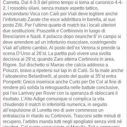
Carretta. Dal 4-3-3 del primo tempo si torna al canonico 4-4-
2. I rossoblu silani, senza mutare aspetto tattico,
avvicendano Voca con Calò poi Viali deve togliere anche
l’infortunato Zarate che esce addirittura in barella, al suo
posto Zilli. Per l’ultimo quarto di match tra i locali ulteriori
due sostituzioni: Praszelik e Cortbinovis in luogo di
Brescianini e Nasti. Il polacco dopo neanche 6’ in campo si
deve arrendere ad un infortunio muscolare, costringendo
Viali all’ultimo cambio. Al posto dell’ex Verona si prende la
scena D’Urso al 26’st. La partita può vivere una svolta
decisiva al 29’st, quando Zaro atterra Cortinovis in area.
Rigore. Sul dischetto si Marras che calcia addosso a
Poluzzi, bravo a ripetersi sul tap in di Caló. Si fa male anche
l’altoatesino Belardinelli, al posto del quale al 35’st entra
Pompetti; Greco inserisce anche Curto per De Col al fine di
rendere più solida la retroguardia nelle battute conclusive,
poi l’ex Larrivey per Rover con la speranza di sbloccare il
risultato. L’Alto Adige comunque si complica la vita
chiudendo il match in inferiorità numerica, in seguito
all’espulsione di Lunetta reo di aver commesso un
entrataccia in ritardo su Cortinovis. Trascorsi sette minuti di
recupero, l’arbitro manda tutti negli spogliatoi senza vinti né