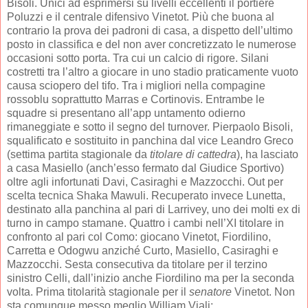
Bisoli. Unici ad esprimersi su livelli eccellenti il portiere
Poluzzi e il centrale difensivo Vinetot. Più che buona al
contrario la prova dei padroni di casa, a dispetto dell’ultimo
posto in classifica e del non aver concretizzato le numerose
occasioni sotto porta. Tra cui un calcio di rigore. Silani
costretti tra l’altro a giocare in uno stadio praticamente vuoto
causa sciopero del tifo. Tra i migliori nella compagine
rossoblu soprattutto Marras e Cortinovis. Entrambe le
squadre si presentano all’app untamento odierno
rimaneggiate e sotto il segno del turnover. Pierpaolo Bisoli,
squalificato e sostituito in panchina dal vice Leandro Greco
(settima partita stagionale da
titolare di cattedra
), ha lasciato
a casa Masiello (anch’esso fermato dal Giudice Sportivo)
oltre agli infortunati Davi, Casiraghi e Mazzocchi. Out per
scelta tecnica Shaka Mawuli. Recuperato invece Lunetta,
destinato alla panchina al pari di Larrivey, uno dei molti ex di
turno in campo stamane. Quattro i cambi nell’XI titolare in
confronto al pari col Como: giocano Vinetot, Fiordilino,
Carretta e Odogwu anziché Curto, Masiello, Casiraghi e
Mazzocchi. Sesta consecutiva da titolare per il terzino
sinistro Celli, dall’inizio anche Fiordilino ma per la seconda
volta. Prima titolarità stagionale per il
senatore
Vinetot. Non
sta comunque messo meglio William Viali: