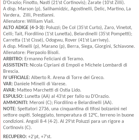
D’Orazio; Finotto, Nasti (21’st Cortinovis); Zarate (10’st Zilli).
A disp. Marson (p), Salihamidzic, Agostinelli, Delic, Martino, La
Vardera, Zilli, Prestianni.
Allenatore: William Viali.
ALTO ADIGE (4-3-3):
Poluzzi; De Col (35’st Curto), Zaro, Vinetot,
Celli; Tait, Fiordilino (1’st Lunetta), Belardinelli (35’st Pompetti);
Carretta (1’st Cissé), Odogwu, Rover (41’st Larrivey).
A disp. Minelli (p), Marano (p), Berra, Siega, Giorgini, Schiavone.
Allenatore: Pierpaolo Bisoli.
ARBITRO:
Ermanno Feliciani di Teramo.
ASSISTENTI:
Nicola Cipriani di Empoli e Michele Lombardi di
Brescia.
IV UFFICIALE:
Alberto R. Arena di Torre del Greco.
VAR:
Daniele Minelli di Varese.
AVAR:
Matteo Marchetti di Ostia Lido.
ESPULSO:
Lunetta (AA) al 43’st per fallo su D’Orazio.
AMMONITI:
Meroni (C); Fiordilino e Belardinelli (AA).
NOTE:
Spettatori 2736, una cinquantina di tifosi bolzanini nel
settore ospiti. Soleggiato, temperatura di 12°C, terreno in buone
condizioni. Angoli 8-4 (4-2). Al 29’st Poluzzi para un rigore a
Cortinovis (C).
RECUPERO:
+2’pt, +7’st.