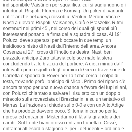
indisponibile
Väisänen per squalifica, cui si aggiungono gli
infortunati Rispoli, Florenzi e Kornvig. Un poker di varianti
dal 1’ anche nel
lineup
rossoblu: Venturi, Meroni, Voca e
Nasti a rilevare Rispoli, Väisänen, Calò e Praszelik.
Ritmi
sostenuti nei primi 45’, nel corso dei quali gli spunti più
interessanti portano la firma della squadra di casa. Al 19’
Poluzzi deve superarsi per bloccare in due tempi un
insidioso sinistro di Nasti dall’interno dell’area. Ancora
Cosenza al 27’: cross di Finotto da destra, Nasti ben
piazzato anticipa Zaro tuttavia colpisce male la sfera
concludendo tra le braccia del portiere. A dieci minuti dall’
intervallo primo squillo degli uomini di Greco: traversone di
Carretta e sponda di Rover per Tait che cerca il colpo di
testa, trovando però l’anticipo di Micai. Prima del riposo c’è
ancora tempo per una nuova chance a favore dei lupi silani,
con Poluzzi chiamato a salvare il risultato con un doppio
miracolo sulla rovesciata di Brescianini e su un tentativo di
Marras. La frazione si chiude sullo 0-0 e con un Alto Adige
che ha prodotto davvero poco. Si torna in campo per la
ripresa ed entrambi i Mister danno il là alla girandola dei
cambi. Sul fronte biancorosso entrano Lunetta e Cissé,
entrambi all’esordio stagionale, per i deludenti Fiordilino e