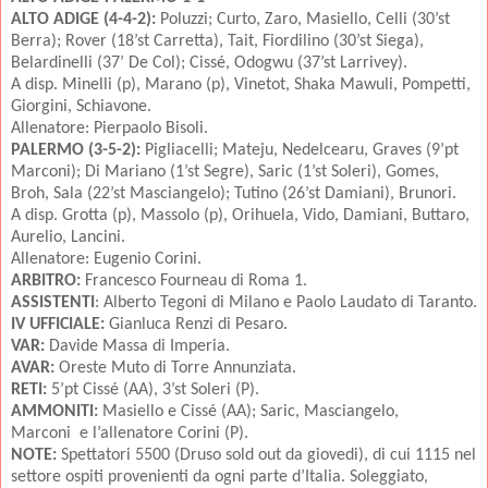
ALTO ADIGE (4-4-2):
Poluzzi; Curto, Zaro, Masiello, Celli (30’st
Berra); Rover (18’st Carretta), Tait, Fiordilino (30’st Siega),
Belardinelli (37’ De Col); Cissé, Odogwu (37’st Larrivey).
A disp. Minelli (p), Marano (p), Vinetot, Shaka Mawuli, Pompetti,
Giorgini, Schiavone.
Allenatore: Pierpaolo Bisoli.
PALERMO (3-5-2):
Pigliacelli; Mateju, Nedelcearu, Graves (9’pt
Marconi); Di Mariano (1’st Segre), Saric (1’st Soleri), Gomes,
Broh, Sala (22’st Masciangelo); Tutino (26’st Damiani), Brunori.
A disp. Grotta (p), Massolo (p), Orihuela, Vido, Damiani, Buttaro,
Aurelio, Lancini.
Allenatore: Eugenio Corini.
ARBITRO:
Francesco Fourneau di Roma 1.
ASSISTENTI
: Alberto Tegoni di Milano e Paolo Laudato di Taranto.
IV UFFICIALE:
Gianluca Renzi di Pesaro.
VAR:
Davide Massa di Imperia.
AVAR:
Oreste Muto di Torre Annunziata.
RETI:
5’pt Cissé (AA), 3’st Soleri (P).
AMMONITI:
Masiello e Cissé (AA);
Saric, Masciangelo,
Marconi e l’allenatore Corini (P).
NOTE:
Spettatori 5500 (Druso sold out da giovedi), di cui 1115 nel
settore ospiti provenienti da ogni parte d’Italia. Soleggiato,