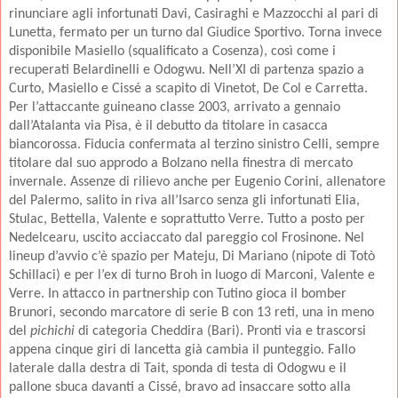
rinunciare agli infortunati Davi, Casiraghi e Mazzocchi al pari di
Lunetta, fermato per un turno dal Giudice Sportivo. Torna invece
disponibile Masiello (squalificato a Cosenza), così come i
recuperati Belardinelli e Odogwu. Nell’XI di partenza spazio a
Curto, Masiello e Cissé a scapito di Vinetot, De Col e Carretta.
Per l’attaccante guineano classe 2003, arrivato a gennaio
dall’Atalanta via Pisa, è il debutto da titolare in casacca
biancorossa. Fiducia confermata al terzino sinistro Celli, sempre
titolare dal suo approdo a Bolzano nella finestra di mercato
invernale. Assenze di rilievo anche per Eugenio Corini, allenatore
del Palermo, salito in riva all’Isarco senza gli infortunati Elia,
Stulac, Bettella, Valente e soprattutto Verre. Tutto a posto per
Nedelcearu, uscito acciaccato dal pareggio col Frosinone. Nel
lineup d’avvio c’è spazio per Mateju, Di Mariano (nipote di Totò
Schillaci) e per l’ex di turno Broh in luogo di Marconi, Valente e
Verre. In attacco in partnership con Tutino gioca il bomber
Brunori, secondo marcatore di serie B con 13 reti, una in meno
del
pichichi
di categoria Cheddira (Bari). Pronti via e trascorsi
appena cinque giri di lancetta già cambia il punteggio. Fallo
laterale dalla destra di Tait, sponda di testa di Odogwu e il
pallone sbuca davanti a Cissé, bravo ad insaccare sotto alla