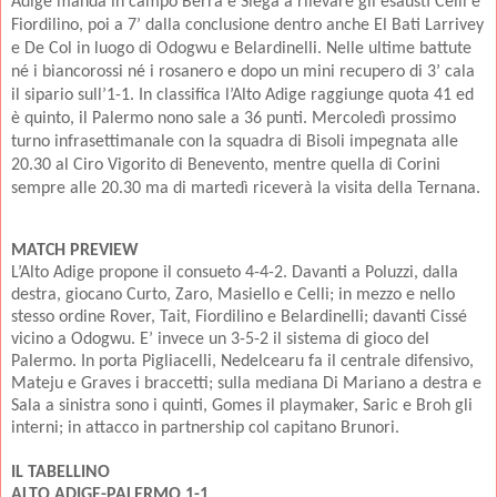
Adige manda in campo Berra e Siega a rilevare gli esausti Celli e
Fiordilino, poi a 7’ dalla conclusione dentro anche El Bati Larrivey
e De Col in luogo di Odogwu e Belardinelli. Nelle ultime battute
né i biancorossi né i rosanero e dopo un mini recupero di 3’ cala
il sipario sull’1-1. In classifica l’Alto Adige raggiunge quota 41 ed
è quinto, il Palermo nono sale a 36 punti. Mercoledì prossimo
turno infrasettimanale con la squadra di Bisoli impegnata alle
20.30 al Ciro Vigorito di Benevento, mentre quella di Corini
sempre alle 20.30 ma di martedì riceverà la visita della Ternana.
MATCH PREVIEW
L’Alto Adige propone il consueto 4-4-2. Davanti a Poluzzi, dalla
destra, giocano Curto, Zaro, Masiello e Celli; in mezzo e nello
stesso ordine Rover, Tait, Fiordilino e Belardinelli; davanti Cissé
vicino a Odogwu. E’ invece un 3-5-2 il sistema di gioco del
Palermo. In porta Pigliacelli, Nedelcearu fa il centrale difensivo,
Mateju e Graves i braccetti; sulla mediana Di Mariano a destra e
Sala a sinistra sono i quinti, Gomes il playmaker, Saric e Broh gli
interni; in attacco in partnership col capitano Brunori.
IL TABELLINO
ALTO ADIGE-PALERMO 1-1