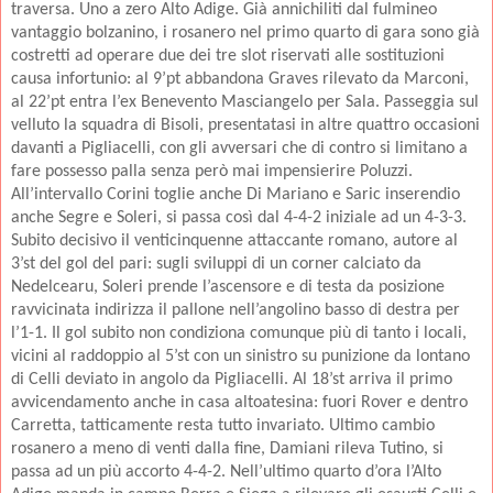
traversa. Uno a zero Alto Adige. Già annichiliti dal fulmineo
vantaggio bolzanino, i rosanero nel primo quarto di gara sono già
costretti ad operare due dei tre slot riservati alle sostituzioni
causa infortunio: al 9’pt abbandona Graves rilevato da Marconi,
al 22’pt entra l’ex Benevento Masciangelo per Sala. Passeggia sul
velluto la squadra di Bisoli, presentatasi in altre quattro occasioni
davanti a Pigliacelli, con gli avversari che di contro si limitano a
fare possesso palla senza però mai impensierire Poluzzi.
All’intervallo Corini toglie anche Di Mariano e Saric inserendio
anche Segre e Soleri, si passa così dal 4-4-2 iniziale ad un 4-3-3.
Subito decisivo il venticinquenne attaccante romano, autore al
3’st del gol del pari: sugli sviluppi di un corner calciato da
Nedelcearu, Soleri prende l’ascensore e di testa da posizione
ravvicinata indirizza il pallone nell’angolino basso di destra per
l’1-1. Il gol subito non condiziona comunque più di tanto i locali,
vicini al raddoppio al 5’st con un sinistro su punizione da lontano
di Celli deviato in angolo da Pigliacelli. Al 18’st arriva il primo
avvicendamento anche in casa altoatesina: fuori Rover e dentro
Carretta, tatticamente resta tutto invariato. Ultimo cambio
rosanero a meno di venti dalla fine, Damiani rileva Tutino, si
passa ad un più accorto 4-4-2. Nell’ultimo quarto d’ora l’Alto