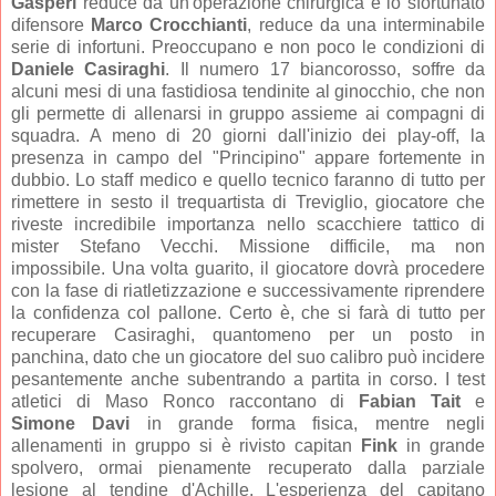
Gasperi
reduce da un'operazione chirurgica e lo sfortunato
difensore
Marco Crocchianti
, reduce da una interminabile
serie di infortuni. Preoccupano e non poco le condizioni di
Daniele Casiraghi
. Il numero 17 biancorosso, soffre da
alcuni mesi di una fastidiosa tendinite al ginocchio, che non
gli permette di allenarsi in gruppo assieme ai compagni di
squadra. A meno di 20 giorni dall'inizio dei play-off, la
presenza in campo del "Principino" appare fortemente in
dubbio. Lo staff medico e quello tecnico faranno di tutto per
rimettere in sesto il trequartista di Treviglio, giocatore che
riveste incredibile importanza nello scacchiere tattico di
mister Stefano Vecchi. Missione difficile, ma non
impossibile. Una volta guarito, il giocatore dovrà procedere
con la fase di riatletizzazione e successivamente riprendere
la confidenza col pallone. Certo è, che si farà di tutto per
recuperare Casiraghi, quantomeno per un posto in
panchina, dato che un giocatore del suo calibro può incidere
pesantemente anche subentrando a partita in corso. I test
atletici di Maso Ronco raccontano di
Fabian Tait
e
Simone Davi
in grande forma fisica, mentre negli
allenamenti in gruppo si è rivisto capitan
Fink
in grande
spolvero, ormai pienamente recuperato dalla parziale
lesione al tendine d'Achille. L'esperienza del capitano