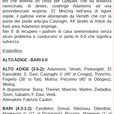
tiro che diventa un cross per Gytkjaer, che da distanza
ravvicinata, di destro, costringe
Adamonis ad una
provvidenziale respinta.
31’ Mischia nell'area di rigore
ospite, il pallone viene allontanato da Verreth che con la
punta del piede anticipa Casiraghi. 44’ destro di Artioli da
fuori area,
Adamonis respinge.
Nei 6’ di recupero
i padroni di casa amministrano senza
alcun problema e conducono in porto lo 0-0 che significa
salvezza.
Il tabellino
ALTO ADIGE - BARI 0-0
ALTO ADIGE (3-5-2):
Adamonis; Veseli, Pietrangeli, El
Kaouakibi; S. Davi, Casiraghi © (40’ st Crnigoj), Tronchin,
Frigerio (38’ st Tait), Molina; Pecorino (40’ st Odogwu),
Merkaj.
A disposizione: Borra, Theiner, Mancini, Martini, Zedadka,
Tonin, Sabatini, F. Davi, Verdi.
Allenatore: Fabrizio Castori
BARI (4-3-1-2):
Cerofolini; Dorval, Nikolaou, Odenthal,
Mantovani © (11’ st Dickmann); Piscopo, Maggiore (1’ st