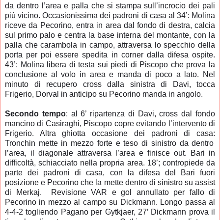
da dentro l’area e palla che si stampa sull’incrocio dei pali
più vicino.
Occasionissima dei padroni di casa al 34’: Molina
riceve da Pecorino, entra in area dal fondo di destra, calcia
sul primo palo e centra la base interna del montante,
con la
palla che carambola in campo, attraversa lo specchio della
porta per poi essere spedita in corner dalla difesa ospite.
43’: Molina libera di testa sui piedi di Piscopo che prova la
conclusione al volo in area e manda di poco a lato.
Nel
minuto di recupero
cross dalla sinistra di Davi, tocca
Frigerio, Dorval in anticipo su Pecorino manda in angolo.
Secondo tempo
: al 6’ ripartenza di Davi,
cross dal fondo
mancino di Casiraghi, Piscopo copre evitando l’intervento di
Frigerio.
Altra ghiotta occasione dei padroni di casa:
Tronchin mette in mezzo forte e teso di sinistro da dentro
l’area, il diagonale attraversa l’area e finisce out.
Bari in
difficoltà, schiacciato nella propria area.
18’; contropiede da
parte dei padroni di casa, con la difesa del Bari fuori
posizione e Pecorino che la mette dentro di sinistro su assist
di Merkaj. Revisione VAR e gol annullato per fallo di
Pecorino in mezzo al campo su Dickmann
. Longo passa al
4-4-2 togliendo Pagano per Gytkjaer, 27’ Dickmann prova il