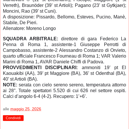
Verreth), Braunöder (39’ st Artioli); Pagano (23’ st Gytkjaer);
Moncini, Rao (39’ st Cuni).
A disposizione: Pissardo, Bellomo, Esteves, Pucino, Manè,
Stabile, De Pieri.
Allenatore: Moreno Longo
SQUADRA ARBITRALE:
direttore di gara Federico La
Penna di Roma 1, assistente-1 Giuseppe Perrotti di
Campobasso, assistente-2 Alessandro Costanzo di Orvieto,
quarto ufficiale Francesco Fourneau di Roma 1; VAR Valerio
Marini di Roma 1, AVAR Daniele Chiffi di Padova.
PROVVEDIMENTI DISCIPLINARI:
ammoniti 19’ pt El
Kaouakibi (AA), 39’ pt Maggiore (BA), 36’ st Odenthal (BA),
40’ st Artioli (BA).
NOTE
:
serata con cielo sereno sereno, temperatura attorno
ai 28°. Totale spettatori 5.520 di cui 626 nel settore ospiti.
Calci d’angolo 6-4 (4-2). Recupero: 1’+6’.
alle
maggio 25, 2026
Condividi