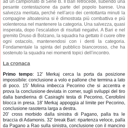
ad un campionato di Serie B. Il Bari retrocede, subendo una
pesante contestazione da parte del popolo barese. Una
salvezza meritata, perché nell'arco dei centottanta minuti la
compagine altoatesina si è dimostrata più combattiva e più
volenterosa nel mantenere la categoria. Una salvezza, quasi
insperata, dopo l'escalation di risultati negativi. A Bari e nel
gremito Druso di Bolzano, la squadra ha gettato il cuore oltre
ogni ostacolo, mantenendosi con i denti la categoria.
Fondamentale la spinta del pubblico biancorosso, che ha
sostenuto la squadra nei momenti topici dell'incontro.
La cronaca
Primo tempo
: 12’ Merkaj
cerca la porta da posizione
impossibile: conclusione a volo e pallone che termina a lato
di poco.
15’ Molina imbecca Pecorino che si accentra e
prova la conclusione deviata in corner,
sugli sviluppi del tiro
dalla bandierina di Casiraghi
testa di Pecorino, Cerofolini
blocca
in presa.
18’ Merkaj appoggia al limite per Pecorino,
conclusione rasoterra larga a destra.
20’ cross morbido dalla sinistra di Pagano, palla tra le
braccia di Adamonis. 32’ break Bari: ripartenza veloce, palla
da Pagano a Rao sulla sinistra, conclusione con il mancino