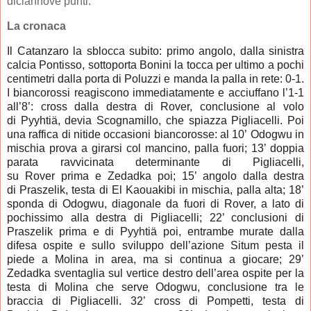
diciannove punti.
La cronaca
Il Catanzaro la sblocca subito: primo angolo, dalla sinistra
calcia Pontisso, sottoporta Bonini la tocca per ultimo a pochi
centimetri dalla porta di Poluzzi e manda la palla in rete: 0-1.
I biancorossi reagiscono immediatamente e acciuffano l’1-1
all’8’: cross dalla destra di Rover, conclusione al volo
di Pyyhtiä, devia Scognamillo, che spiazza Pigliacelli. Poi
una raffica di nitide occasioni biancorosse: al 10’ Odogwu in
mischia prova a girarsi col mancino, palla fuori; 13’ doppia
parata ravvicinata determinante di Pigliacelli,
su Rover prima e Zedadka poi; 15’ angolo dalla destra
di Praszelik, testa di El Kaouakibi in mischia, palla alta; 18’
sponda di Odogwu, diagonale da fuori di Rover, a lato di
pochissimo alla destra di Pigliacelli; 22’ conclusioni di
Praszelik prima e di Pyyhtiä poi, entrambe murate dalla
difesa ospite e sullo sviluppo dell’azione Situm pesta il
piede a Molina in area, ma si continua a giocare; 29’
Zedadka sventaglia sul vertice destro dell’area ospite per la
testa di Molina che serve Odogwu, conclusione tra le
braccia di Pigliacelli. 32’ cross di Pompetti, testa di