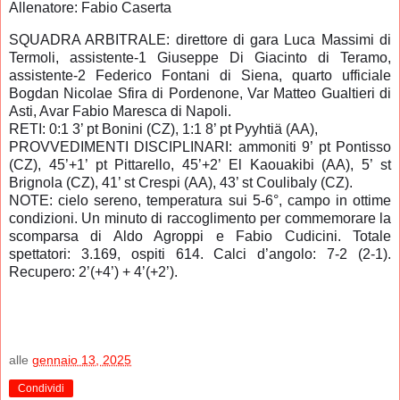
Allenatore: Fabio Caserta
SQUADRA ARBITRALE: direttore di gara Luca Massimi di
Termoli, assistente-1 Giuseppe Di Giacinto di Teramo,
assistente-2 Federico Fontani di Siena, quarto ufficiale
Bogdan Nicolae Sfira di Pordenone, Var Matteo Gualtieri di
Asti, Avar Fabio Maresca di Napoli.
RETI: 0:1 3’ pt Bonini (CZ), 1:1 8’ pt Pyyhtiä (AA),
PROVVEDIMENTI DISCIPLINARI: ammoniti 9’ pt Pontisso
(CZ), 45’+1’ pt Pittarello, 45’+2’ El Kaouakibi (AA), 5’ st
Brignola (CZ), 41’ st Crespi (AA), 43’ st Coulibaly (CZ).
NOTE: cielo sereno, temperatura sui 5-6°, campo in ottime
condizioni. Un minuto di raccoglimento per commemorare la
scomparsa di Aldo Agroppi e Fabio Cudicini. Totale
spettatori: 3.169, ospiti 614. Calci d’angolo: 7-2 (2-1).
Recupero: 2’(+4’) + 4’(+2’).
alle
gennaio 13, 2025
Condividi