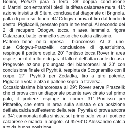
Bonini,
Poluzzi
para a terra. 38’ doppia conclusione
di Martini, con entrambi i piedi, la difesa calabrese mura. 41’:
azione insistita di Situm, conclusa dal diagonale di Brignola,
palla di poco sul fondo. 44’ Odogwu prova il tiro dal fondo di
destra, Pigliacelli, pressato para in tre tempi. Al secondo dei
2’ di recupero Odogwu tocca in area Iemmello, rigore
Catanzaro, batte Iemmello stesso che calcia altissimo.
Partono bene nella ripresa i biancorossi. Al 3’: uno-
due Odogwu-Praszelik, conclusione di quest’ultimo,
respinge il portiere ospite. 20’ Pontisso tocca Rover in area
ospite, per il direttore di gara il fallo è dell’attaccante di casa.
Pregevole azione prolungata dei biancorossi al 23’ con
conclusione finale di Pyyhtiä, respinta da Scognamillo con il
corpo. 27’: Pyyhtiä per Zedadka, tiro a giro potente,
Pigliacelli vola e alza il pallone sopra la traversa.
Occasionissima biancorossa al 29’:
Rover s
erve Praszelik
che ci prova con un diagonale potente ravvicinato sul primo
palo, il portiere respinge in corner. 31’ Pontisso per
Pittarello, che entra in area sulla sinistra e da posizione
defilata calcia sull’esterno della rete.
Pyyhtiä
ci prova ancora
al 34’: cannonata dalla sinistra sul primo palo, vola il portiere
calabrese e manda in angolo. Al 45’+3’ D’Alessandro calcia
alto da buona posizione.