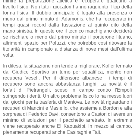
rifinire la preparazione atletica e recuperare qualcuno a
livello fisico. Non tutti i giocatori hanno raggiunto il top della
forma fisica. Il dubbio principale è legato alla presenza o
meno dal primo minuto di Adamonis, che ha recuperato in
tempi quasi record dalla lussazione al quinto dito della
mano sinistra. In queste ore il tecnico marchigiano deciderà
se rischiare o meno dal primo minuto il portierone lituano,
altrimenti spazio per Poluzzi, che potrebbe così ritrovare la
titolarità in campionato a distanza di nove mesi dall'ultima
volta.
In difesa, la situazione non tende a migliorare. Kofler fermato
dal Giudice Sportivo un turno per squalifica, mentre non
recupera Veseli. Per il difensore albanese i tempi di
recupero sono ancora abbastanza lunghi. La novità è il
forfait di Pietrangeli, sceso in campo contro l'Empoli
stringendo i denti. Un altro problema fisico lo ha messo fuori
dai giochi per la trasferta di Mantova. Le novità riguardano i
recuperi di Mancini e Masiello, che assieme a Bordon e alla
sorpresa di Federico Davi, consentono a Castori di avere un
minimo di soluzioni per il pacchetto arretrato. In extremis
viene recuperato anche El Kaouakibi. In mezzo al campo,
pienamente recuperati anche Casiraghi e Tait.