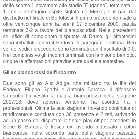
dello scorso 1 novembre allo stadio "Euganeo", terminata 1-
1 con il vantaggio ospite siglato da Merkaj e il pari dal
dischetto nel finale di Bortolussi. Il primo precedente risale a
oltre venticinque anni fa, era il 17 dicembre 2000, partita
terminata 3-2 a favore dei biancoscudati. Nelle precedenti
sei sfide di campionato disputate al Druso, gli altoatesini
sono imbattuti contro il Padova: 5 pareggi e 1 vittoria. Ben
sei dei sedici precedenti sono terminati con il risultato di 0-0.
Nel complessivo gli incontri terminati con la x sono ben otto,
cinque le affermazioni patavine e tre quelle altoatesine.
Gli ex biancorossi dell'incontro
Due sono gli ex Alto Adige, che militano tra le fila del
Padova: Filippo Sgarbi e Antonio Barreca. Il difensore
varesotto ha vestito la maglia biancorossa nella stagione
2017/18, dove appena ventenne, ha esordito tra i
professionisti. Ottima la sua stagione, trovando continuità di
rendimento e conclusa con 36 presenze e 2 reti, arrivando
ad un passo dal disputare la finale play-off per accedere in
Serie B. Barreca è fresco ex, avendo indossato i colori
biancorossi nella seconda parte della stagione passata: