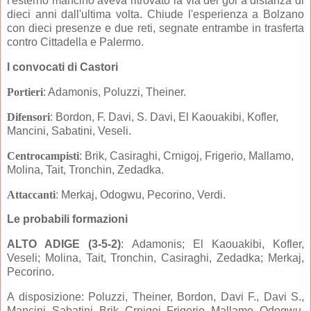
l'esterno mancino aveva ritrovato la via del gol a distanza di
dieci anni dall'ultima volta. Chiude l'esperienza a Bolzano
con dieci presenze e due reti, segnate entrambe in trasferta
contro Cittadella e Palermo.
I convocati di Castori
Portieri
: Adamonis, Poluzzi, Theiner.
Difensori
: Bordon, F. Davi, S. Davi, El Kaouakibi, Kofler,
Mancini, Sabatini, Veseli.
Centrocampisti
: Brik, Casiraghi, Crnigoj, Frigerio, Mallamo,
Molina, Tait, Tronchin, Zedadka.
Attaccanti
: Merkaj, Odogwu, Pecorino, Verdi.
Le probabili formazioni
ALTO ADIGE (3-5
-2)
: Adamonis; El Kaouakibi, Kofler,
Veseli; Molina, Tait, Tronchin, Casiraghi
, Zedadka; Merkaj,
Pecorino.
A disposizione: Poluzzi, Theiner, Bordon, Davi F., Davi S.,
Mancini, Sabatini, Brik, Crnigoj, Frigerio, Mallamo, Odogwu,